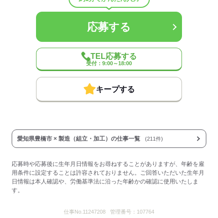
概要：
業界
その他
応募する
応募する
TEL応募する
受付：9:00～18:00
キープする
愛知県豊橋市 × 製造（組立・加工）の仕事一覧
(211件)
応募時や応募後に生年月日情報をお尋ねすることがありますが、年齢を雇
用条件に設定することは許容されておりません。ご回答いただいた生年月
日情報は本人確認や、労働基準法に沿った年齢かの確認に使用いたしま
す。
仕事No.
11247208
管理番号：
107764