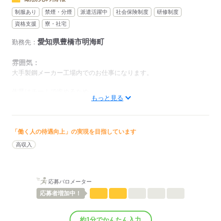
制服あり
禁煙・分煙
派遣活躍中
社会保険制度
研修制度
資格支援
寮・社宅
愛知県豊橋市明海町
勤務先：
雰囲気：
大手製鋼メーカー工場内でのお仕事になります。
作業はチームで進めるため、
もっと見る
分からないこともすぐ聞ける環境です。
未経験スタートの方も多く、
教育・サポート体制もしっかりしています。
「働く人の待遇向上」の実現を目指しています
男性
女性
男女の割合
高収入
ひとりで
みんなで
仕事の仕方
応募バロメーター
応募者
増加中！
しずか
にぎやか
職場の様子
配属先部署：
男女比
（男6：女4）
約1分でかんたん入力