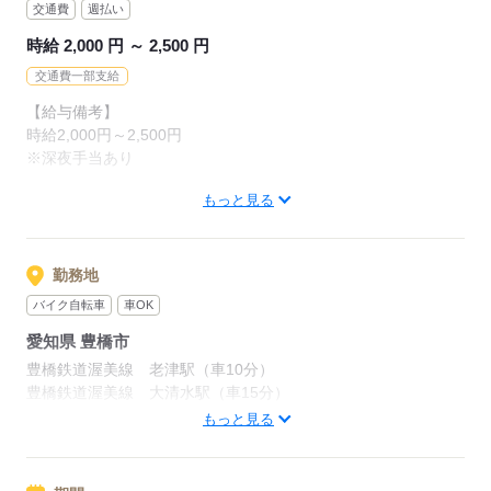
交通費
週払い
時給 2,000 円 ～ 2,500 円
交通費一部支給
【給与備考】
時給2,000円～2,500円
※深夜手当あり
もっと見る
3交替勤務でしっかり稼げる高時給求人！
残業なしでも安定した収入が可能です。
勤務地
【1】（6：40～15：10）
バイク自転車
車OK
日収15,500円
愛知県 豊橋市
【2】（14：40～23：10）
豊橋鉄道渥美線 老津駅（車10分）
日収15,500円＋深夜手当
豊橋鉄道渥美線 大清水駅（車15分）
→ 日収16,000円前後
豊橋鉄道渥美線 杉山駅（車12分）
もっと見る
【3】（22：40～翌7：10）
応募する
日収15,500円＋深夜手当