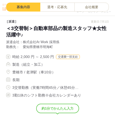
0
募集内容
選考・応募先
会社概要
キープ
ログイン
メニュー
派遣
更新日:7月1日
＜3交替制＞自動車部品の製造スタッフ★女性
活躍中♪
派遣会社
株式会社At Work 採用係
勤務先
愛知県豊橋市明海町
時給 2,000 円 ～ 2,500 円
交通費一部支給
製造（組立・加工）
豊橋市 / 老津駅（車10分）
長期
3交替勤務（実働7時間45分／休憩45分…
3勤1休のシフト勤務※会社カレンダーあり
約1分でかんたん入力