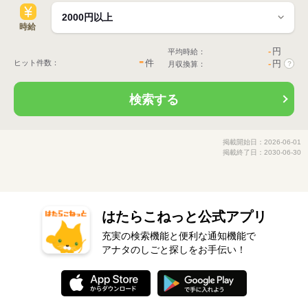
時給
-
円
平均時給：
-
件
ヒット件数：
-
円
月収換算：
?
検索する
掲載開始日：2026-06-01
掲載終了日：2030-06-30
はたらこねっと公式アプリ
充実の検索機能と便利な通知機能で
アナタのしごと探しをお手伝い！