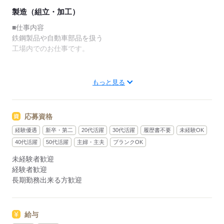
製造（組立・加工）
■仕事内容
鉄鋼製品や自動車部品を扱う
工場内でのお仕事です。
主に機械を使った加工補助や
もっと見る
製品のセット作業、カット作業、
検査、出荷準備などをお願いします。
応募資格
作業はシンプルな内容が中心で、
経験優遇
新卒・第二
20代活躍
30代活躍
履歴書不要
未経験OK
未経験の方でも一から丁寧に教えていきます。
40代活躍
50代活躍
主婦・主夫
ブランクOK
未経験者歓迎
応募する
経験者歓迎
長期勤務出来る方歓迎
給与