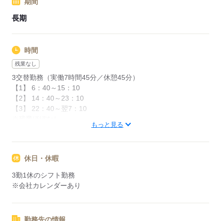
期間
→日収18,600円前後
※深夜手当含む
長期
【交通費備考】
交通費支給（規定あり）
時間
残業なし
応募する
3交替勤務（実働7時間45分／休憩45分）
【1】 6：40～15：10
【2】 14：40～23：10
【3】 22：40～翌7：10
※残業ほぼなし
もっと見る
応募する
休日・休暇
3勤1休のシフト勤務
※会社カレンダーあり
勤務先の情報