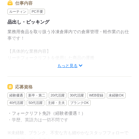
仕事内容
ルーティン
PC不要
品出し・ピッキング
業務用食品を取り扱う冷凍倉庫内での倉庫管理・軽作業のお仕
事です！
【具体的な業務内容】
リーチフォークリフトを使用した商品の運搬
荷捌き、積み下ろし作業 商品のピッキング、仕分け、検品など
もっと見る
【待遇・福利厚生】
・社会保険完備
応募資格
・制服貸与（作業着、防寒着、安全靴、ヘルメット）
経験優遇
新卒・第二
20代活躍
30代活躍
WEB登録
未経験OK
・残業なし
・車通勤OK
40代活躍
50代活躍
主婦・主夫
ブランクOK
・交通費支給あり
・フォークリフト免許（経験者優遇！）
・学歴、英語力は一切不問です
※登録制のためご応募のタイミングによりご紹介可能な案件が
異なります
※未経験、ブランク、不安な方も細やかなスタッフフォローで