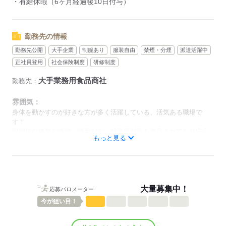
・有給休暇（6ヶ月経過後10日付与）
勤務先の情報
勤務先公開
大手企業
制服あり
服装自由
禁煙・分煙
派遣活躍中
正社員登用
社会保険制度
研修制度
大手業務用食品商社
勤務先：
雰囲気：
身体を動かすのが好きな方が多く活躍している、活気ある職場で
す！
定期的な換気や洗浄・消毒など、感染症対策も徹底されており安心
もっと見る
して働けます。
50代や女性も活躍しています。
ひとりで
みんなで
仕事の仕方
大量募集中！
応募バロメーター
しずか
にぎやか
職場の様子
概要：
今が
狙い目！
業界
その他