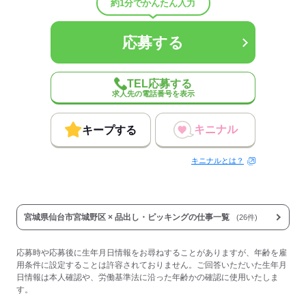
約1分でかんたん入力
応募する
応募する
TEL応募する
求人先の電話番号を表示
キニナル
キープする
キニナルとは？
宮城県仙台市宮城野区 × 品出し・ピッキングの仕事一覧
(26件)
応募時や応募後に生年月日情報をお尋ねすることがありますが、年齢を雇
用条件に設定することは許容されておりません。ご回答いただいた生年月
日情報は本人確認や、労働基準法に沿った年齢かの確認に使用いたしま
す。