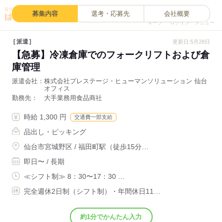
0
募集内容
選考・応募先
会社概要
キープ
ログイン
メニュー
派遣
更新日:5月28日
【急募】冷凍倉庫でのフォークリフトおよび倉
庫管理
派遣会社
株式会社プレステージ・ヒューマンソリューション 仙台
オフィス
勤務先
大手業務用食品商社
時給 1,300 円
交通費一部支給
品出し・ピッキング
仙台市宮城野区 / 福田町駅（徒歩15分…
即日〜 / 長期
≪シフト制≫ 8：30〜17：30 …
完全週休2日制（シフト制）・年間休日11…
約1分でかんたん入力