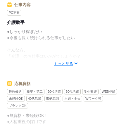
仕事内容
PC不要
介護助手
●しっかり稼ぎたい
●今後も長く続けられる仕事がしたい
そんな方、
「介護」のお仕事はいかがでしょうか？
もっと見る
介護といっても、最近では
経験や資格がまったくいらない
“サポート”的なお仕事が増えてるんです。
応募資格
経験優遇
新卒・第二
20代活躍
30代活躍
学生歓迎
WEB登録
たとえば、未経験・無資格の
新人さんにお任せするのは
未経験OK
40代活躍
50代活躍
主婦・主夫
Wワーク可
ブランクOK
リネン（シーツ・枕カバー・タオル類）
●無資格・未経験OK！
の補充・運搬 など
●人柄重視の採用です
本当に誰でもできる