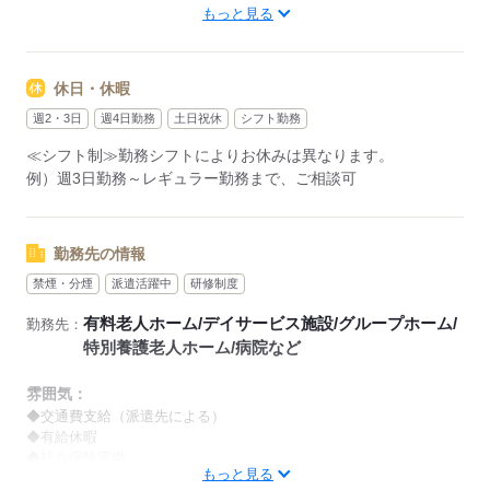
もっと見る
【早番】
07：00～16：00
【日勤】
休日・休暇
09：00～18：00
【遅番】
週2・3日
週4日勤務
土日祝休
シフト勤務
11：00～20：00
≪シフト制≫勤務シフトによりお休みは異なります。
【夜勤】
例）週3日勤務～レギュラー勤務まで、ご相談可
17：00～10：00
※夜勤希望の方は、まず施設に慣れて頂くため
2～3ヵ月程度のならし日勤が必要です
勤務先の情報
禁煙・分煙
派遣活躍中
研修制度
その他、
●週2日・1日4h～
有料老人ホーム/デイサービス施設/グループホーム/
勤務先：
●日勤のみ
特別養護老人ホーム/病院など
●土日休み
など、いろんなシフトのお仕事をご紹介できます！
雰囲気：
登録の際に、あなたのご希望をお聞かせください。
◆交通費支給（派遣先による）
◆有給休暇
◆社会保険完備
◆給与の前払い制度あり（規定あり）
もっと見る
※喫煙環境に関しては就業場所ごとに異なります。
勤務したシフトを申請後、最短で2日後に給与GETも可能！