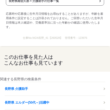
応募する
長野県南佐久郡 × 介護助手の仕事一覧
応募時や応募後に生年月日情報をお尋ねすることがありますが、年齢を雇
用条件に設定することは許容されておりません。ご回答いただいた生年月
日情報は本人確認や、労働基準法に沿った年齢かの確認に使用いたしま
す。
仕事No.
NGN長野_41【260528】
管理番号：
123976
このお仕事を見た人は
こんなお仕事も見ています
関連する長野県の検索条件
長野県 介護助手
長野県 エルダー(50代～)活躍中