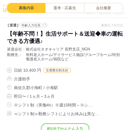
0
募集内容
選考・応募先
会社概要
キープ
ログイン
メニュー
派遣
?
更新日:7月31日
年齢入力任意
【年齢不問！】生活サポート＆送迎◆車の運転
できる方優遇♪
派遣会社
株式会社ネオキャリア 長野支店_NGN
勤務先
有料老人ホーム/デイサービス施設/グループホーム/特別
養護老人ホーム/病院など
日給 10,400 円
交通費全額支給
介護助手
南佐久郡小海町 / 小海駅
即日〜 / 1ヵ月～3ヵ月
※シフト制（実働4h）※週15時間～※シ…
≪シフト制≫勤務シフトによりお休みは異な…
約1分でかんたん入力