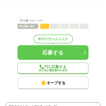
ご紹介先それぞれ措置を講じるため、
詳細はお気軽にお問合せください◎
詳細については、ご紹介時に改めてご案内します。
低い
高い
多い年齢層
応募する
応募バロメーター
男性
女性
男女の割合
今が
狙い目！
ひとりで
みんなで
仕事の仕方
約1分でかんたん入力
しずか
にぎやか
職場の様子
応募する
配属先部署：
有料老人ホーム/デイサービス施設/グループホーム/特別養護老人ホ
ーム/病院など
TEL応募する
人数
10人
求人先の電話番号を表示
男女比
（男5：女5）
平均年齢
40歳
キープする
概要：
業界
医療・介護・福祉関連
事業内容
介護施設の運営