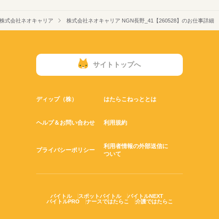
株式会社ネオキャリア
株式会社ネオキャリア NGN長野_41【260528】のお仕事詳細
サイトトップへ
ディップ（株）
はたらこねっととは
ヘルプ＆お問い合わせ
利用規約
利用者情報の外部送信に
プライバシーポリシー
ついて
バイトル
スポットバイトル
バイトルNEXT
バイトルPRO
ナースではたらこ
介護ではたらこ