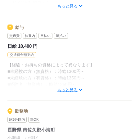
・48.8%が無資格からスタート
カンタンなお仕事ばかり。
もっと見る
・56.7％が未経験からスタート
お仕事に慣れてきたら、少しずつ
「介護職員初任者研修」がとれる
専門的なこともお任せしていきます。
給与
スクールもありますし、
（食事・入浴・お手洗いのサポートなど）
交通費
扶養内
日払い
週払い
資格がとれるまでは無資格・未経験でも
きちんと経験を積めば、
日給 10,400 円
働ける職場をご紹介するなど、
今後長く必要とされる介護のお仕事。
交通費全額支給
あなたもはじめてみませんか？
介護未経験の方を全力でバックアップします！
【経験・お持ちの資格によって異なります】
■未経験の方（無資格）：時給1300円～
もちろん経験者の方や、
応募する
■未経験の方（有資格）：時給1350円～
介護福祉士、ケアマネージャー、
■経験者（無資格）：時給1350円～
介護職員初任者研修等の資格保有者の方も大歓迎！
もっと見る
■経験者（有資格）：時給1450円～
■介護福祉士：時給1500円
応募する
※22時～翌5時の就労は深夜時給適用
勤務地
※お給料は最短で週払いOK！（規定有）
駅5分以内
車OK
※残業代は別途全額支給
長野県 南佐久郡小海町
【日収例】
小海線 小海駅