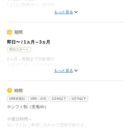
日収10400円
L上記は勤務地の一例です。
時給1300円×8h
【他勤務先例】入居施設、デイサービス、ショートステイ、ク
もっと見る
リニック、病院
【月給例】
月給228800円
期間
応募する
時給1300円×8h×22日
※未経験の方（無資格）：時給1300円で算出した場合となりま
即日〜 / 1ヵ月～3ヵ月
す。
即日スタート
【交通費備考】
2ヵ月～長期まで大歓迎◎
※交通費全額支給（派遣先による）
※翌月スタートも相談可
もっと見る
※車通勤OK/規定あり
※試用期間（初回2ヵ月契約）
応募する
応募する
時間
16時前退社
10時～出社
1日4h以下
1日7h以下
※シフト制（実働4h）
※週15時間～
※シフトはご希望に合わせて調整可能です。