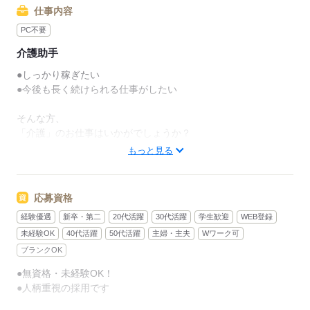
仕事内容
PC不要
介護助手
●しっかり稼ぎたい
●今後も長く続けられる仕事がしたい
そんな方、
「介護」のお仕事はいかがでしょうか？
もっと見る
介護といっても、最近では
経験や資格がまったくいらない
“サポート”的なお仕事が増えてるんです。
応募資格
経験優遇
新卒・第二
20代活躍
30代活躍
学生歓迎
WEB登録
たとえば、未経験・無資格の
新人さんにお任せするのは
未経験OK
40代活躍
50代活躍
主婦・主夫
Wワーク可
ブランクOK
リネン（シーツ・枕カバー・タオル類）
●無資格・未経験OK！
の補充・運搬 など
●人柄重視の採用です
本当に誰でもできる