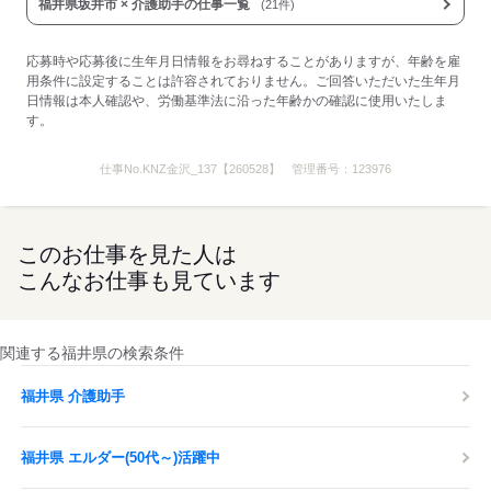
応募する
福井県坂井市 × 介護助手の仕事一覧
(21件)
応募時や応募後に生年月日情報をお尋ねすることがありますが、年齢を雇
用条件に設定することは許容されておりません。ご回答いただいた生年月
日情報は本人確認や、労働基準法に沿った年齢かの確認に使用いたしま
す。
仕事No.
KNZ金沢_137【260528】
管理番号：
123976
このお仕事を見た人は
こんなお仕事も見ています
関連する福井県の検索条件
福井県 介護助手
福井県 エルダー(50代～)活躍中