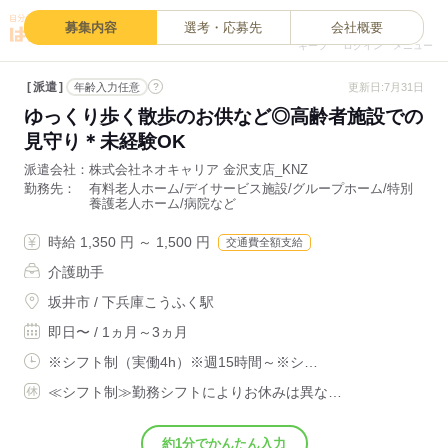
0
募集内容
選考・応募先
会社概要
キープ
ログイン
メニュー
派遣
?
更新日:7月31日
年齢入力任意
ゆっくり歩く散歩のお供など◎高齢者施設での
見守り＊未経験OK
派遣会社
株式会社ネオキャリア 金沢支店_KNZ
勤務先
有料老人ホーム/デイサービス施設/グループホーム/特別
養護老人ホーム/病院など
時給 1,350 円 ～ 1,500 円
交通費全額支給
介護助手
坂井市 / 下兵庫こうふく駅
即日〜 / 1ヵ月～3ヵ月
※シフト制（実働4h）※週15時間～※シ…
≪シフト制≫勤務シフトによりお休みは異な…
約1分でかんたん入力