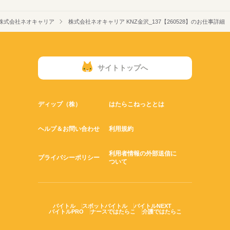
株式会社ネオキャリア
株式会社ネオキャリア KNZ金沢_137【260528】のお仕事詳細
サイトトップへ
ディップ（株）
はたらこねっととは
ヘルプ＆お問い合わせ
利用規約
利用者情報の外部送信に
プライバシーポリシー
ついて
バイトル
スポットバイトル
バイトルNEXT
バイトルPRO
ナースではたらこ
介護ではたらこ