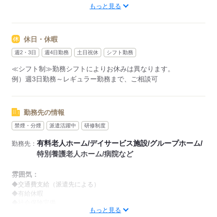
もっと見る
【早番】
07：00～16：00
【日勤】
休日・休暇
09：00～18：00
【遅番】
週2・3日
週4日勤務
土日祝休
シフト勤務
11：00～20：00
≪シフト制≫勤務シフトによりお休みは異なります。
【夜勤】
例）週3日勤務～レギュラー勤務まで、ご相談可
17：00～10：00
※夜勤希望の方は、まず施設に慣れて頂くため
2～3ヵ月程度のならし日勤が必要です
勤務先の情報
禁煙・分煙
派遣活躍中
研修制度
その他、
●週2日・1日4h～
有料老人ホーム/デイサービス施設/グループホーム/
勤務先：
●日勤のみ
特別養護老人ホーム/病院など
●土日休み
など、いろんなシフトのお仕事をご紹介できます！
雰囲気：
登録の際に、あなたのご希望をお聞かせください。
◆交通費支給（派遣先による）
◆有給休暇
◆社会保険完備
◆給与の前払い制度あり（規定あり）
もっと見る
※喫煙環境に関しては就業場所ごとに異なります。
勤務したシフトを申請後、最短で2日後に給与GETも可能！