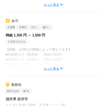
・48.8%が無資格からスタート
カンタンなお仕事ばかり。
もっと見る
・56.7％が未経験からスタート
お仕事に慣れてきたら、少しずつ
「介護職員初任者研修」がとれる
専門的なこともお任せしていきます。
給与
スクールもありますし、
（食事・入浴・お手洗いのサポートなど）
交通費
扶養内
日払い
週払い
資格がとれるまでは無資格・未経験でも
きちんと経験を積めば、
時給 1,350 円 ～ 1,500 円
働ける職場をご紹介するなど、
今後長く必要とされる介護のお仕事。
交通費全額支給
あなたもはじめてみませんか？
介護未経験の方を全力でバックアップします！
【経験・お持ちの資格によって異なります】
■未経験の方（無資格）：時給1350円～
もちろん経験者の方や、
応募する
■未経験の方（有資格）：時給1350円～
介護福祉士、ケアマネージャー、
■経験者（無資格）：時給1350円～
介護職員初任者研修等の資格保有者の方も大歓迎！
もっと見る
■経験者（有資格）：時給1400円～
■介護福祉士：時給1500円
応募する
※22時～翌5時の就労は深夜時給適用
勤務地
※お給料は最短で週払いOK！（規定有）
駅5分以内
車OK
※残業代は別途全額支給
福井県 坂井市
【月給例】
えちぜん鉄道三国線 下兵庫こうふく駅