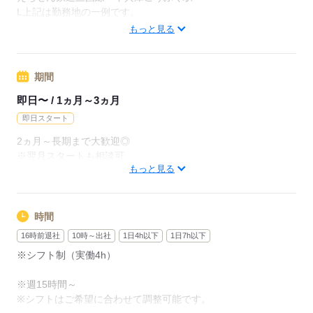
月給237600円（月22日勤務・実働1日8h）
L上記は勤務地の一例です。
※未経験の方（無資格）：時給1350円で算出した場合となりま
【他勤務先例】入居施設、デイサービス、ショートステイ、ク
もっと見る
す。
リニック、病院
※金沢市内のみ 週４~５勤務できる方は時給５０円UP
期間
応募する
【交通費備考】
即日〜 / 1ヵ月～3ヵ月
※交通費全額支給（派遣先による）
即日スタート
※車通勤OK/規定あり
2ヵ月～長期まで大歓迎◎
※翌月スタートも相談可
応募する
もっと見る
※試用期間（初回2ヵ月契約）
応募する
時間
16時前退社
10時～出社
1日4h以下
1日7h以下
※シフト制（実働4h）
※週15時間～
※シフトはご希望に合わせて調整可能です。