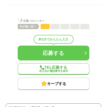
ご紹介先それぞれ措置を講じるため、
詳細はお気軽にお問合せください◎
詳細については、ご紹介時に改めてご案内します。
低い
高い
多い年齢層
応募する
応募バロメーター
男性
女性
男女の割合
今が
狙い目！
ひとりで
みんなで
仕事の仕方
約1分でかんたん入力
しずか
にぎやか
職場の様子
応募する
配属先部署：
有料老人ホーム/デイサービス施設/グループホーム/特別養護老人ホ
ーム/病院など
TEL応募する
人数
10人
求人先の電話番号を表示
男女比
（男5：女5）
平均年齢
40歳
キープする
概要：
業界
医療・介護・福祉関連
事業内容
介護施設の運営