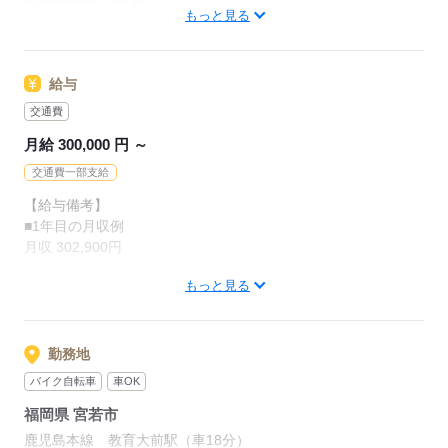
※契約期間：3ヶ月
もっと見る
（その後は契約更新となります）
仕事と自分の時間を両立させたい方にはぴったりの環
【活躍している人】
※契約更新する場合：最長2年11ヵ月
境です。
20代～30代活躍中
■満18歳以上の方（法令による）
給与
応募する
交通費
【歓迎】
月給 300,000 円 ～
■未経験歓迎
■経験者歓迎
交通費一部支給
■体を動かすのが好きな方
【給与備考】
■経験不問
■1年目の月収例
■モクモク作業が好きだ
月収 302,900円
※22時～翌5時まで18歳以上の方（省令2号）
もっと見る
▼月収例の内訳
・基本月給：216,300円（月21日勤務の場合）
応募する
・交替勤務手当：27,000円（連続2交替勤務の場合）
・時間外勤務手当：43,600円（残業25時間/月の場合）
勤務地
・深夜勤務手当：16,000円
バイク自転車
車OK
※手当額は勤務実績等により変動する場合があります。
福岡県 宮若市
■入社後3ヵ月間の総収入例
鹿児島本線 教育大前駅（車18分）