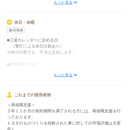
もっと見る
※生産状況による
■連続2交替制
休日・休暇
→土日休みを挟んで
勤務時間帯が切り替わります。
週4日勤務
■工場カレンダーに定める日
月曜から金曜まで6：00～14：40（残業の場合あり）
（繁忙による休日出勤あり）
翌週の月曜から金曜まで16：00～24：40（残業の場合あり）
※休日出勤でも、手当は支給します。
これを1週間ごとに繰り返します。
■年間休日 121日
■週毎交替制
もっと見る
■年3回 長期休暇あり
■休日出勤あり（繁忙期）
（2025年度/GW10日,夏季9日、年末年始10日）
※22時～翌5時まで18歳以上の方（省令2号）
これまでの採用者例
応募する
＜トヨタの遅番の特徴＞
＜再就職支援＞
遅番は深夜時間の勤務が少ないから、
２年１１か月の契約期間を満了される方には、再就職支援を行
体力に自信がなくても大丈夫！
っております。
トヨタのものづくりを経験された事に対しての市場評価は大変
・・・・・・・・・・・・・・
高く、