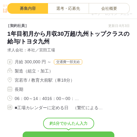
0
募集内容
選考・応募先
会社概要
キープ
ログイン
メニュー
契約社員
更新日:8月3日
1年目初月から月収30万超/九州トップクラスの
給与/トヨタ九州
求人会社
本社／宮田工場
月給 300,000 円 ～
交通費一部支給
製造（組立・加工）
宮若市 / 教育大前駅（車18分）
長期
06：00～14：4016：00～00：…
■工場カレンダーに定める日 （繁忙による…
約1分でかんたん入力