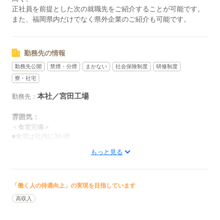
正社員を前提とした次の就職先をご紹介することが可能です。
《勤務時間の例》
また、福岡県内だけでなく県外企業のご紹介も可能です。
勤務開始！
2時間作業
勤務先の情報
↓
休憩（10分）
勤務先公開
禁煙・分煙
まかない
社会保険制度
研修制度
↓
寮・社宅
2時間作業
本社／宮田工場
勤務先：
↓
お昼休み（45分）
雰囲気：
↓
＜食堂完備＞
2時間作業
■食堂は社内に3か所
↓
休憩（10分）
もっと見る
従業員証にお金をチャージして
↓
購入できるので、とっても便利。
2時間作業
勤務終了！（残業の場合あり）
豊富な食堂のメニューは
「働く人の待遇向上」の実現を目指しています
1食500円ほどでお財布に優しいです。
高収入
2時間の作業を休憩を挟みながら
男性
女性
男女の割合
4回繰り返します。