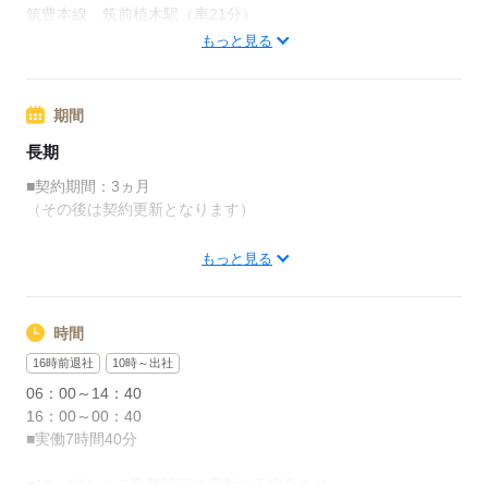
総額 1,398,700円
筑豊本線 筑前植木駅（車21分）
筑豊本線 直方駅（車25分）
もっと見る
▼内訳
■車/バイク通勤可
・3ヵ月分の月収例：908,700円
■若宮インターから車で10分
・満了報酬金：90,000円
期間
・入社祝い金：400,000円
応募する
長期
▽入社祝い金に関して
■契約期間：3ヵ月
・入社日～1ヵ月目：50,000円支給
（その後は契約更新となります）
・2ヵ月目～3ヵ月目：350,000円支給
※遅刻/欠勤/早退なしの場合に支給
※契約更新する場合：最長2年11ヵ月
もっと見る
・昇給制度あり
応募する
時間
応募する
16時前退社
10時～出社
06：00～14：40
16：00～00：40
■実働7時間40分
■16：00からの勤務時間は変動する場合あり