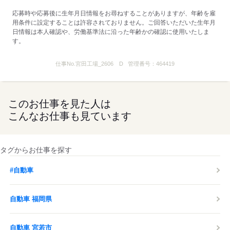
■1R独身寮完備（※規定あり）
応募時や応募後に生年月日情報をお尋ねすることがありますが、年齢を雇
・寮費は無料
用条件に設定することは許容されておりません。ご回答いただいた生年月
・家電完備、生活必需品は備え付けです。
日情報は本人確認や、労働基準法に沿った年齢かの確認に使用いたしま
・勤務地近隣市の借り上げアパートになります。
す。
応募する
仕事No.
宮田工場_2606 D
管理番号：
464419
このお仕事を見た人は
こんなお仕事も見ています
タグからお仕事を探す
#自動車
自動車 福岡県
自動車 宮若市