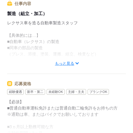
■一般物件を借り上げた寮で、しかも寮費は無料
仕事内容
冷蔵庫や洗濯機、テレビ、エアコン、カーテン等
製造（組立・加工）
生活必需品は備え付け
レクサス車を造る自動車製造スタッフ
・・・・・・・・・・・・・・・・・・・・・
【具体的には…】
寮費無料なのはとても嬉しいポイント。
■自動車（レクサス）の製造
いつも支払っていた毎月5万円ほどの家賃を
■同車の部品の製造
貯金にまわせます。
（プレス、溶接、塗装、運搬、組立、検査など）
もっと見る
そして、毎日の出費が地味に痛い食事。
工程ごとに様々な仕事がありますが、未経験の方でも大丈夫！
ここでは社員食堂が3か所にあり
1週間の研修や、職場に配属されてからも
豊富なメニューを
サポート体制は充実しているので安心して下さいね。
応募資格
財布にやさしい500円から楽しめます。
各工程で連携して仕事を行い
経験優遇
新卒・第二
未経験OK
主婦・主夫
ブランクOK
高収入で出費は抑えめ。
チームプレイで業務を進めていきます。
【必須】
ガマンせずとも増えてく残高。
■普通自動車運転免許または普通自動二輪免許をお持ちの方
毎月のお給料日が楽しみになっていきます。
※通勤は車、またはバイクでお願いしております
入社当初は分からない事ばかりかと思いますが、
何よりも、基本土日が休みなので
スタッフでチームを組んでいるので
■3ヵ月以上勤務可能な方
自由な時間がたくさんあります。
いつでも相談できる環境を作っています。