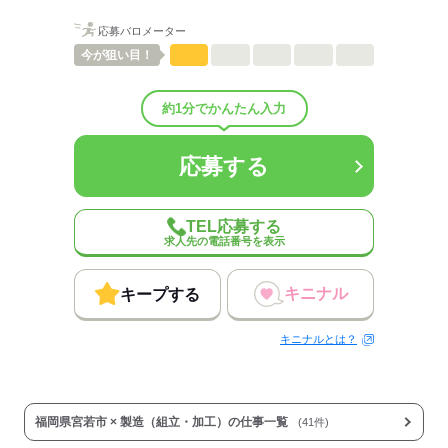
・・・・・・・・・・・・・・・
ひとりで
みんなで
仕事の仕方
応募バロメーター
今が
狙い目！
しずか
にぎやか
職場の様子
【正社員登用も行っています】
配属先部署：
約1分でかんたん入力
男女比
（男6：女4）
契約期間中に試験を通して
待遇・福利厚生：
正社員にキャリアアップも可能です！
＜給与手当＞
応募する
■交替勤務手当
■残業代全額支給
過去6年間での
■深夜勤務手当
正社員登用実績は573名！
TEL応募する
■超過勤務手当
（2018年～2024年度）
求人先の電話番号を表示
（平日30％増し、休日45％増し）
業界未経験から始めた方も多く正社員になっています！
＜その他待遇・福利厚生＞
キニナル
キープする
■赴任手当70,000円支給
■社会保険完備
応募する
キニナルとは？
■交通費支給（※規定有/車・バイク通勤の場合）
■制服貸与
■車/バイク通勤可
■敷地内禁煙
福岡県宮若市 × 製造（組立・加工）の仕事一覧
(41件)
＜寮に関して＞