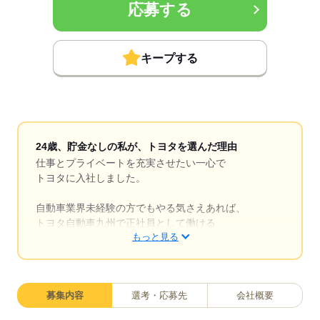
応募する
キープする
24歳、貯金なしの私が、トヨタを選んだ理由
仕事とプライベートを充実させたい一心で
トヨタに入社しました。
自動車業界未経験の方でもやる気さえあれば、
トヨタ自動車九州で正社員として働ける
もっと見る
チャンスが誰にでもあります。
■入社3ヶ月で合計収入140万円が可能
募集内容
選考・応募先
会社概要
■入社祝い金や満了報奨金など手当が充実