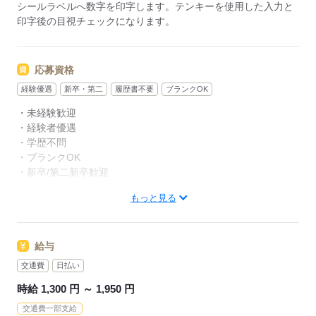
シールラベルへ数字を印字します。テンキーを使用した入力と
印字後の目視チェックになります。
応募資格
経験優遇
新卒・第二
履歴書不要
ブランクOK
・未経験歓迎
・経験者優遇
・学歴不問
・ブランクOK
・新卒/第二新卒歓迎
もっと見る
●男女活躍中
応募する
給与
交通費
日払い
時給 1,300 円 ～ 1,950 円
交通費一部支給