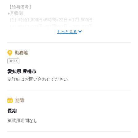
【給与備考】
●月収例
［1］時給1,300円×6時間×22日＝171,600円
［2］時給1,300円×7時間×22日＝200,200円
もっと見る
●交通費
規程支給
◆給与前払いシステムを導入しています（詳細は面接時にご説
明）
勤務地
車OK
応募する
愛知県 豊橋市
※詳細はお問い合わせください
期間
長期
※試用期間なし