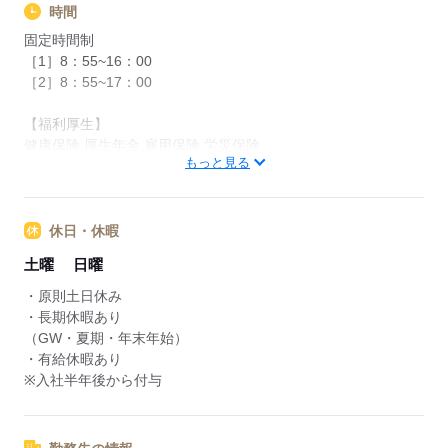
時間
固定時間制
［1］8：55~16：00
［2］8：55~17：00
【福利厚生】
健康保険,厚生年金,雇用保険,労災保険
もっと見る
・各種社会保険完備
・昇給あり
・寮完備
・駐車場あり
休日・休暇
・バイク/車通勤OK
土曜
日曜
・日/週/即日払いOK
・髪型/髪色自由
・原則土日休み
・履歴書不要
・長期休暇あり
・友達と一緒に応募OK！
（GW・夏期・年末年始）
・有給休暇あり
※各社内規定あり
※入社半年後から付与
受動喫煙：分煙・喫煙所あり