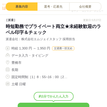
0
募集内容
選考・応募先
会社概要
キープ
ログイン
メニュー
派遣
更新日:5月27日
時短勤務でプライベート両立★未経験歓迎のラ
ベル印字＆チェック
派遣会社
株式会社エムジェイスタッフ 採用担当
時給 1,300 円 ～ 1,950 円
交通費一部支給
データ入力・タイピング
豊橋市
長期
固定時間制［1］8：55~16：00［2…
土曜 日曜
約1分でかんたん入力