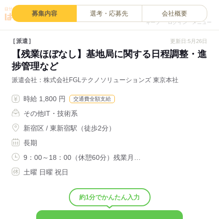
0
募集内容
選考・応募先
会社概要
キープ
ログイン
メニュー
派遣
更新日:5月26日
【残業ほぼなし】基地局に関する日程調整・進
捗管理など
派遣会社
株式会社FGLテクノソリューションズ 東京本社
時給 1,800 円
交通費全額支給
その他IT・技術系
新宿区 / 東新宿駅（徒歩2分）
長期
9：00～18：00（休憩60分）残業月…
土曜 日曜 祝日
約1分でかんたん入力