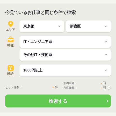
今見ているお仕事と同じ条件で検索
エリア
職種
時給
-
円
平均時給：
-
件
ヒット件数：
-
円
月収換算：
?
検索する