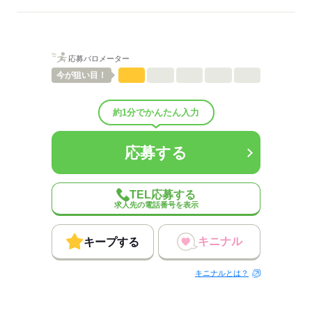
ひとりで
みんなで
仕事の仕方
しずか
にぎやか
職場の様子
配属先部署：
応募バロメーター
男女比
（男6：女4）
今が
狙い目！
平均年齢
40歳
概要：
業界
IT・通信関連
約1分でかんたん入力
応募する
応募する
TEL応募する
求人先の電話番号を表示
キニナル
キープする
キニナルとは？