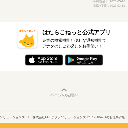
掲載開始日：2026-05-26
掲載終了日：2027-03-31
はたらこねっと公式アプリ
充実の検索機能と便利な通知機能で
アナタのしごと探しをお手伝い！
ページの先頭へ
ノソリューションズ
株式会社FGLテクノソリューションズ ICT17-1847-1のお仕事詳細