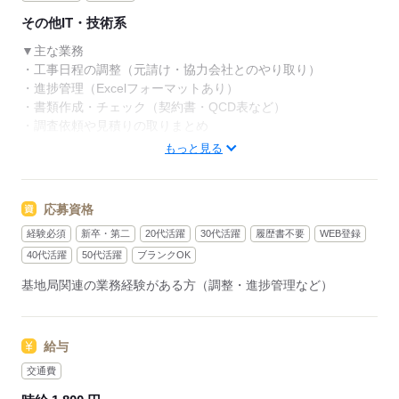
その他IT・技術系
▼主な業務
・工事日程の調整（元請け・協力会社とのやり取り）
・進捗管理（Excelフォーマットあり）
・書類作成・チェック（契約書・QCD表など）
・調査依頼や見積りの取りまとめ
・一部、現地確認の外出あり（頻度少なめ）
もっと見る
▼この仕事のポイント
・残業ほぼなしでプライベート充実
応募資格
・駅徒歩2分で通勤ラクラク
経験必須
新卒・第二
20代活躍
30代活躍
履歴書不要
WEB登録
・大手通信企業で長期安定
・幅広い年齢層が活躍中の落ち着いた職場
40代活躍
50代活躍
ブランクOK
基地局関連の業務経験がある方（調整・進捗管理など）
応募する
給与
交通費