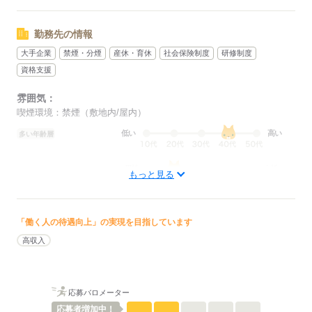
勤務先の情報
大手企業
禁煙・分煙
産休・育休
社会保険制度
研修制度
資格支援
雰囲気：
喫煙環境：禁煙（敷地内/屋内）
低い
高い
多い年齢層
男性
女性
男女の割合
もっと見る
ひとりで
みんなで
仕事の仕方
「働く人の待遇向上」の実現を目指しています
しずか
にぎやか
高収入
職場の様子
配属先部署：
人数
10人
男女比
（男7：女3）
応募バロメーター
平均年齢
40歳
概要：
応募者
増加中！