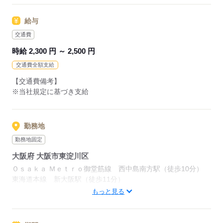
応募する
給与
交通費
時給 2,300 円 ～ 2,500 円
交通費全額支給
【交通費備考】
※当社規定に基づき支給
勤務地
勤務地固定
大阪府 大阪市東淀川区
Ｏｓａｋａ Ｍｅｔｒｏ御堂筋線 西中島南方駅（徒歩10分）
東海道本線 新大阪駅（徒歩11分）
その他、ＪＲ東海道本線（米原‐神戸）「新大阪」駅からもアク
もっと見る
セス可能！