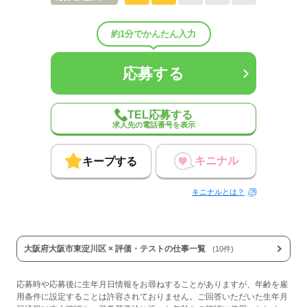
業界
メーカー関連
事業内容
電子応用機器の開発・製造・販売
約1分でかんたん入力
応募する
応募する
TEL応募する
求人先の電話番号を表示
キニナル
キープする
キニナルとは？
大阪府大阪市東淀川区 × 評価・テストの仕事一覧
(10件)
応募時や応募後に生年月日情報をお尋ねすることがありますが、年齢を雇
用条件に設定することは許容されておりません。ご回答いただいた生年月