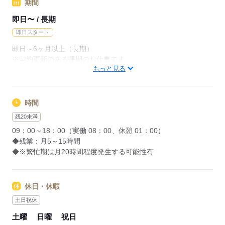
期間
応募する
即日〜 / 長期
即日スタート
即日～6ヶ月以上（長期）
※契約更新のある長期のお仕事です。
もっと見る
8月スタート・9 月スタートなどご相談ください。
応募する
時間
残20未満
09：00～18：00（実働 08：00、休憩 01：00）
◆残業：月5～15時間
◆※繁忙期は月20時間程度発生する可能性有
休日・休暇
土日祝休
土曜
日曜
祝日