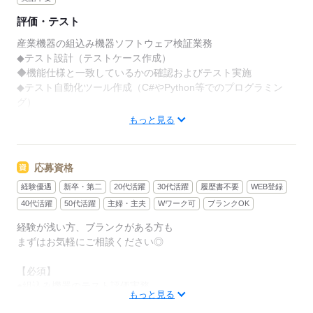
評価・テスト
産業機器の組込み機器ソフトウェア検証業務
◆テスト設計（テストケース作成）
◆機能仕様と一致しているかの確認およびテスト実施
◆テスト自動化ツール作成（C#やPython等でのプログラミン
グ）
◆Pythonでの評価用ソフト作成など
もっと見る
全案件「WEB登録」可能！
「ご登録」や「お仕事紹介」といった
応募資格
就業・転職支援サービスは『無料』です！
経験優遇
新卒・第二
20代活躍
30代活躍
履歴書不要
WEB登録
公開されている案件以外にも多数の非公開求人あり！
40代活躍
50代活躍
主婦・主夫
Wワーク可
ブランクOK
経験が浅い方、ブランクがある方も
応募する
まずはお気軽にご相談ください◎
【必須】
●組込み機器のテスト評価実務
もっと見る
●Pythonプログラミング実務（ツール程度の作成が可能）