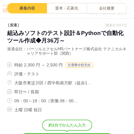
0
募集内容
選考・応募先
会社概要
キープ
ログイン
メニュー
派遣
更新日:8月7日
組込みソフトのテスト設計＆Pythonで自動化
ツール作成◆月36万～
派遣会社
パーソルエクセルHRパートナーズ株式会社 テクニカルキ
ャリアサポート部（関西）
時給 2,300 円 ～ 2,500 円
交通費全額支給
評価・テスト
大阪市東淀川区 / 西中島南方駅（徒歩1…
即日〜 / 長期
09：00～18：00（実働 08：00…
土曜 日曜 祝日
約1分でかんたん入力