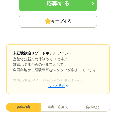
応募する
キープする
未経験歓迎リゾートホテル フロント！
当館では新たな体制づくりに伴い、
姉妹ホテルからのヘルプとして、
全国各地から経験豊富なスタッフが集まっています。
普段のアルバイトではなかなか出会えない、
もっと見る
さまざまな地域・バックグラウンドを持つ仲間と
一緒に働けるのが大きな魅力。
働きながら自然と会話が生まれ、
価値観の違いや新しい発見など、
募集内容
選考・応募先
会社概要
たくさんの刺激を受けられる環境です。