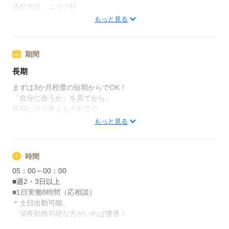
函館本線 ニセコ駅
函館本線 札幌駅
もっと見る
応募する
期間
長期
まずは3か月程度の短期からでOK！
「自分に合うか」を見てから、
長期に切り替えも大歓迎◎
もっと見る
応募する
時間
05：00～00：00
■週2・3日以上
■1日実働8時間（応相談）
＊土日出勤可能、
深夜勤務可能な方がいれば優遇！