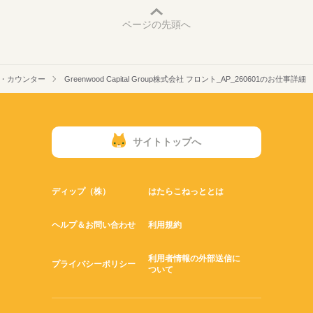
ページの先頭へ
・カウンター
Greenwood Capital Group株式会社 フロント_AP_260601のお仕事詳細
サイトトップへ
ディップ（株）
はたらこねっととは
ヘルプ＆お問い合わせ
利用規約
利用者情報の外部送信に
プライバシーポリシー
ついて