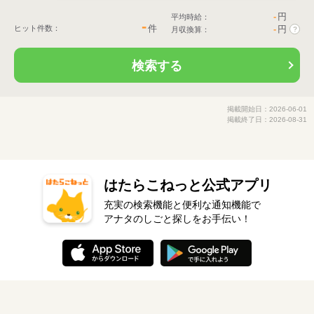
-
円
平均時給：
-
件
ヒット件数：
-
円
月収換算：
?
検索する
掲載開始日：2026-06-01
掲載終了日：2026-08-31
はたらこねっと公式アプリ
充実の検索機能と便利な通知機能で
アナタのしごと探しをお手伝い！