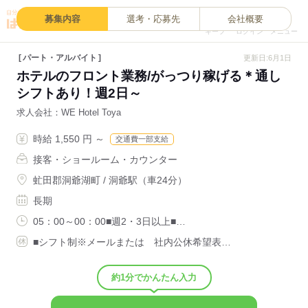
0
募集内容
選考・応募先
会社概要
キープ
ログイン
メニュー
パート・アルバイト
更新日:6月1日
ホテルのフロント業務/がっつり稼げる＊通し
シフトあり！週2日～
求人会社
WE Hotel Toya
時給 1,550 円 ～
交通費一部支給
接客・ショールーム・カウンター
虻田郡洞爺湖町 / 洞爺駅（車24分）
長期
05：00～00：00■週2・3日以上■…
■シフト制※メールまたは 社内公休希望表…
約1分でかんたん入力