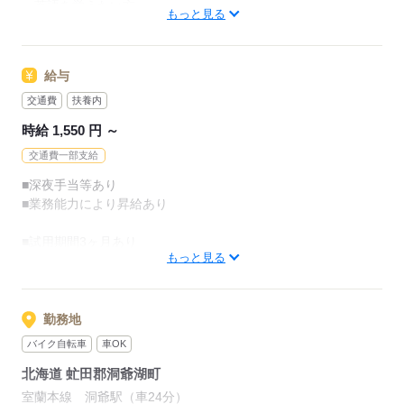
・英語を覚えたい方
■予約管理業務
もっと見る
・接客業をやってみたい方
■電話、問合せ対応
■会計、事務処理
＜歓迎＞
■その他付随業務
給与
未経験の方も歓迎 （やる気があればOK！）
・楽しい職場にしたいと考える方
交通費
扶養内
マルチタスクになることが多く、
・土日出勤、深夜勤務が
たくさんの方と関われる
時給 1,550 円 ～
可能な方は優遇します！
飽きのこないお仕事♪
・ホテルフロントの
交通費一部支給
経験がある方も優遇！
立ち仕事なので適度に動きながら
■深夜手当等あり
お仕事ができます◎
■業務能力により昇給あり
応募する
まずはフロントの
■試用期間3ヶ月あり
システム操作方法や、
もっと見る
※期間中は時給1,400円
接客の所作などからお教えします！
【交通費】
※上限20,000円
勤務地
応募する
バイク自転車
車OK
応募する
北海道 虻田郡洞爺湖町
室蘭本線 洞爺駅（車24分）