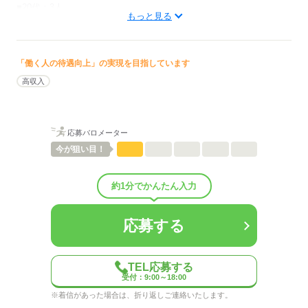
■20代：3人
もっと見る
■30代：5人
■40代：3人
■50代：5人
■60代以上：1人
「働く人の待遇向上」の実現を目指しています
低い
高い
多い年齢層
高収入
男性
女性
男女の割合
応募バロメーター
今が
狙い目！
ひとりで
みんなで
仕事の仕方
約1分でかんたん入力
しずか
にぎやか
職場の様子
配属先部署：
ホテルのフロント
応募する
人数
20人
男女比
（男3：女7）
平均年齢
40歳
TEL応募する
待遇・福利厚生：
受付：9:00～18:00
■制服貸与あり
※着信があった場合は、折り返しご連絡いたします。
■深夜手当等あり