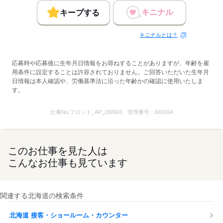
■まかないあり
＊メニュー例：肉じゃがやお味噌汁、白米
キニナル
キープする
キニナルとは？
＊身だしなみについて＊
￣￣￣￣￣￣￣￣￣￣￣
■ネイル
応募時や応募後に生年月日情報をお尋ねすることがありますが、年齢を雇
＊ナチュラルなカラーであればOK
用条件に設定することは許容されておりません。ご回答いただいた生年月
日情報は本人確認や、労働基準法に沿った年齢かの確認に使用いたしま
■ピアス・イヤリング
す。
＊大きいピアスやイヤリングを
多数つけるのは不可
仕事No.
フロント_AP_260601
管理番号：
669164
応募する
このお仕事を見た人は
こんなお仕事も見ています
関連する北海道の検索条件
北海道 接客・ショールーム・カウンター