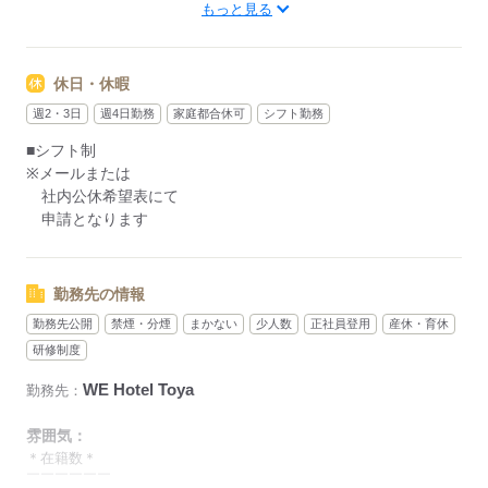
もっと見る
■残業ほぼなし
＜シフト例＞
05：00～14：00
休日・休暇
13：00～22：00
週2・3日
週4日勤務
家庭都合休可
シフト勤務
22：00～翌05：00
■シフト制
※13：00～翌8：00の通し勤務あり
※メールまたは
（休憩2時間／仮眠時間あり）
社内公休希望表にて
※夜間は落ち着いた時間帯もあり、
申請となります
1回の勤務でがっつり稼げます。
勤務先の情報
応募する
勤務先公開
禁煙・分煙
まかない
少人数
正社員登用
産休・育休
研修制度
WE Hotel Toya
勤務先：
雰囲気：
＊在籍数＊
￣￣￣￣￣￣