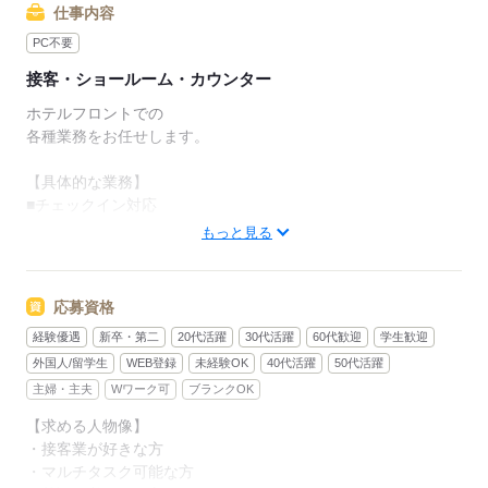
「同じ毎日を変えたい」
仕事内容
「新しい環境で挑戦してみたい」
PC不要
そんな方にもぴったり◎
接客・ショールーム・カウンター
期間限定だからこそ、
ここでしか出会えない仲間や経験が待っています。
ホテルフロントでの
各種業務をお任せします。
【WE Hotel Toya】という特別な場所で、
全国から集まった仲間と一緒に働きながら、
【具体的な業務】
思い出に残る時間を過ごしてみませんか？
■チェックイン対応
・予約内容の確認
もっと見る
先輩からのメッセージ
・宿泊カード記入案内
＊上司はこんな人＊
・身分証の確認
￣￣￣￣￣￣￣￣￣￣
・ルームキー発行
応募資格
■性別：女性
・館内設備の説明等
■年齢：40代～50代
経験優遇
新卒・第二
20代活躍
30代活躍
60代歓迎
学生歓迎
■趣味：映画鑑賞
■チェックアウト対応
外国人/留学生
WEB登録
未経験OK
40代活躍
50代活躍
■ひとことお願いします♪
・宿泊料金の精算
主婦・主夫
Wワーク可
ブランクOK
「色々な国の方が働ける
・ 追加料金の確認
【求める人物像】
楽しい職場を目指しています。
・ 領収書の発行
・接客業が好きな方
未経験でもやる気があればご応募ください！」
・ 鍵の回収等
・マルチタスク可能な方