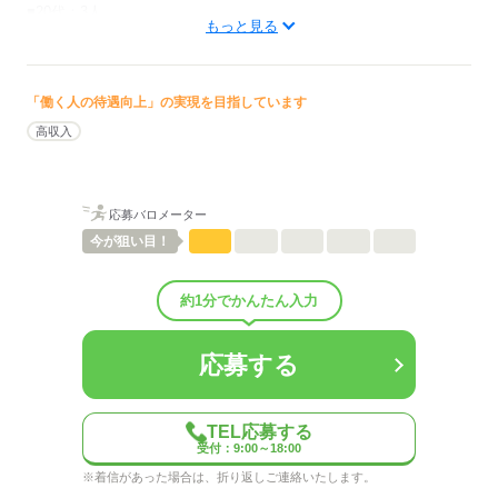
■20代：3人
もっと見る
■30代：5人
■40代：3人
■50代：5人
■60代以上：1人
「働く人の待遇向上」の実現を目指しています
低い
高い
多い年齢層
高収入
男性
女性
男女の割合
応募バロメーター
今が
狙い目！
ひとりで
みんなで
仕事の仕方
約1分でかんたん入力
しずか
にぎやか
職場の様子
配属先部署：
ホテルのフロント
応募する
人数
20人
男女比
（男3：女7）
平均年齢
40歳
TEL応募する
待遇・福利厚生：
受付：9:00～18:00
■制服貸与あり
※着信があった場合は、折り返しご連絡いたします。
■深夜手当等あり