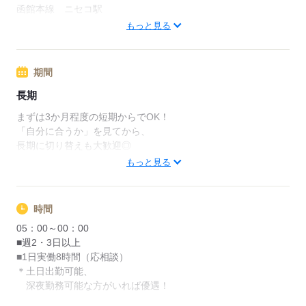
函館本線 ニセコ駅
函館本線 札幌駅
もっと見る
応募する
期間
長期
まずは3か月程度の短期からでOK！
「自分に合うか」を見てから、
長期に切り替えも大歓迎◎
もっと見る
応募する
時間
05：00～00：00
■週2・3日以上
■1日実働8時間（応相談）
＊土日出勤可能、
深夜勤務可能な方がいれば優遇！