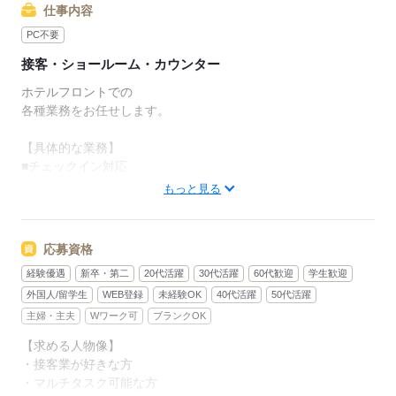
「同じ毎日を変えたい」
仕事内容
「新しい環境で挑戦してみたい」
PC不要
そんな方にもぴったり◎
接客・ショールーム・カウンター
期間限定だからこそ、
ここでしか出会えない仲間や経験が待っています。
ホテルフロントでの
各種業務をお任せします。
【WE Hotel Toya】という特別な場所で、
全国から集まった仲間と一緒に働きながら、
【具体的な業務】
思い出に残る時間を過ごしてみませんか？
■チェックイン対応
・予約内容の確認
もっと見る
先輩からのメッセージ
・宿泊カード記入案内
＊上司はこんな人＊
・身分証の確認
￣￣￣￣￣￣￣￣￣￣
・ルームキー発行
応募資格
■性別：女性
・館内設備の説明等
■年齢：40代～50代
経験優遇
新卒・第二
20代活躍
30代活躍
60代歓迎
学生歓迎
■趣味：映画鑑賞
■チェックアウト対応
外国人/留学生
WEB登録
未経験OK
40代活躍
50代活躍
■ひとことお願いします♪
・宿泊料金の精算
主婦・主夫
Wワーク可
ブランクOK
「色々な国の方が働ける
・ 追加料金の確認
【求める人物像】
楽しい職場を目指しています。
・ 領収書の発行
・接客業が好きな方
未経験でもやる気があればご応募ください！」
・ 鍵の回収等
・マルチタスク可能な方