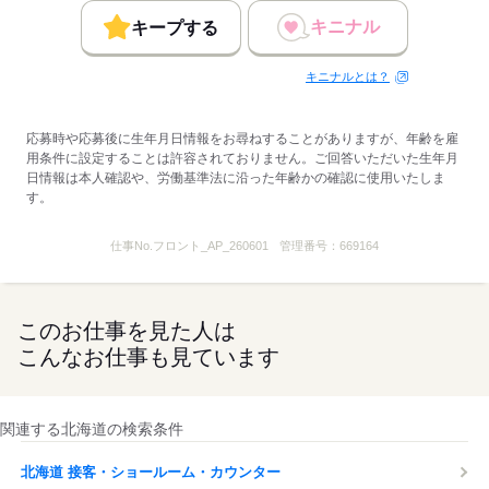
■まかないあり
＊メニュー例：肉じゃがやお味噌汁、白米
キニナル
キープする
キニナルとは？
＊身だしなみについて＊
￣￣￣￣￣￣￣￣￣￣￣
■ネイル
応募時や応募後に生年月日情報をお尋ねすることがありますが、年齢を雇
＊ナチュラルなカラーであればOK
用条件に設定することは許容されておりません。ご回答いただいた生年月
日情報は本人確認や、労働基準法に沿った年齢かの確認に使用いたしま
■ピアス・イヤリング
す。
＊大きいピアスやイヤリングを
多数つけるのは不可
仕事No.
フロント_AP_260601
管理番号：
669164
応募する
このお仕事を見た人は
こんなお仕事も見ています
関連する北海道の検索条件
北海道 接客・ショールーム・カウンター