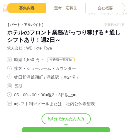
0
募集内容
選考・応募先
会社概要
キープ
ログイン
メニュー
パート・アルバイト
更新日:6月1日
ホテルのフロント業務/がっつり稼げる＊通し
シフトあり！週2日～
求人会社
WE Hotel Toya
時給 1,550 円 ～
交通費一部支給
接客・ショールーム・カウンター
虻田郡洞爺湖町 / 洞爺駅（車24分）
長期
05：00～00：00■週2・3日以上■…
■シフト制※メールまたは 社内公休希望表…
約1分でかんたん入力