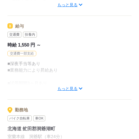
・英語を覚えたい方
■予約管理業務
もっと見る
・接客業をやってみたい方
■電話、問合せ対応
■会計、事務処理
＜歓迎＞
■その他付随業務
給与
未経験の方も歓迎 （やる気があればOK！）
・楽しい職場にしたいと考える方
交通費
扶養内
マルチタスクになることが多く、
・土日出勤、深夜勤務が
たくさんの方と関われる
時給 1,550 円 ～
可能な方は優遇します！
飽きのこないお仕事♪
・ホテルフロントの
交通費一部支給
経験がある方も優遇！
立ち仕事なので適度に動きながら
■深夜手当等あり
お仕事ができます◎
■業務能力により昇給あり
応募する
まずはフロントの
■試用期間3ヶ月あり
システム操作方法や、
もっと見る
※期間中は時給1,400円
接客の所作などからお教えします！
【交通費】
※上限20,000円
勤務地
応募する
バイク自転車
車OK
応募する
北海道 虻田郡洞爺湖町
室蘭本線 洞爺駅（車24分）