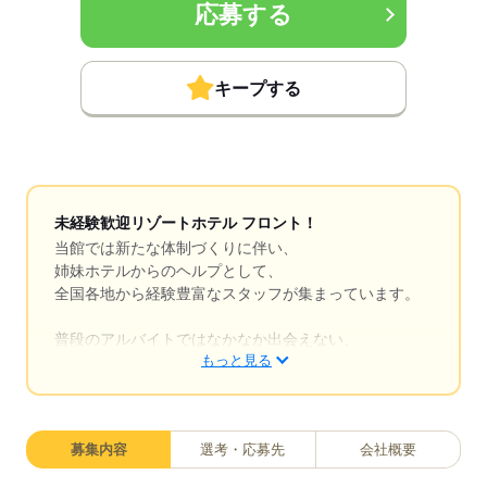
応募する
キープする
未経験歓迎リゾートホテル フロント！
当館では新たな体制づくりに伴い、
姉妹ホテルからのヘルプとして、
全国各地から経験豊富なスタッフが集まっています。
普段のアルバイトではなかなか出会えない、
もっと見る
さまざまな地域・バックグラウンドを持つ仲間と
一緒に働けるのが大きな魅力。
働きながら自然と会話が生まれ、
価値観の違いや新しい発見など、
募集内容
選考・応募先
会社概要
たくさんの刺激を受けられる環境です。