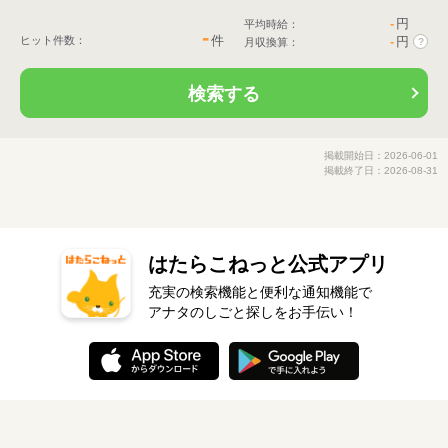
-
円
平均時給：
-
件
ヒット件数：
-
円
月収換算：
?
検索する
掲載開始日：2026-06-01
掲載終了日：2026-08-31
はたらこねっと公式アプリ
充実の検索機能と便利な通知機能で
アナタのしごと探しをお手伝い！