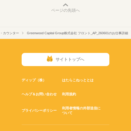
ページの先頭へ
・カウンター
Greenwood Capital Group株式会社 フロント_AP_260601のお仕事詳細
サイトトップへ
ディップ（株）
はたらこねっととは
ヘルプ＆お問い合わせ
利用規約
利用者情報の外部送信に
プライバシーポリシー
ついて