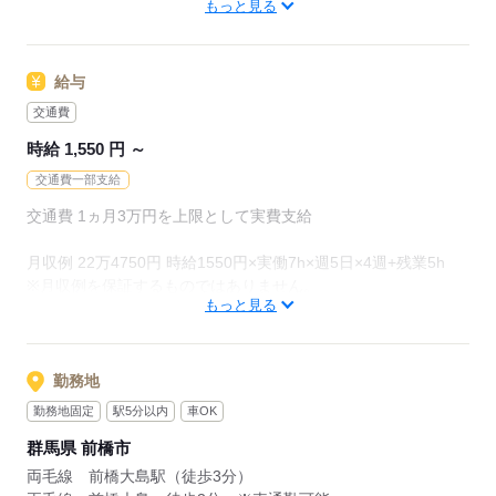
もっと見る
オフィス未経験でもチャレンジできる
お仕事が他にもたくさん♪
給与
就業前にも、オンラインでの研修など
サポート体制も整えていますので
交通費
安心してご応募ください◎
時給 1,550 円 ～
交通費一部支給
応募する
交通費 1ヵ月3万円を上限として実費支給
月収例 22万4750円 時給1550円×実働7h×週5日×4週+残業5h
※月収例を保証するものではありません。
もっと見る
ha_rs_001
勤務地
応募する
勤務地固定
駅5分以内
車OK
群馬県 前橋市
両毛線 前橋大島駅（徒歩3分）