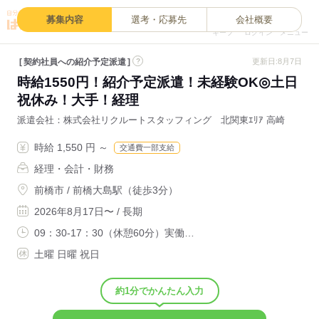
0
募集内容
選考・応募先
会社概要
キープ
ログイン
メニュー
契約社員への紹介予定派遣
?
更新日:8月7日
時給1550円！紹介予定派遣！未経験OK◎土日
祝休み！大手！経理
派遣会社
株式会社リクルートスタッフィング 北関東ｴﾘｱ 高崎
時給 1,550 円 ～
交通費一部支給
経理・会計・財務
前橋市 / 前橋大島駅（徒歩3分）
2026年8月17日〜 / 長期
09：30-17：30（休憩60分）実働…
土曜 日曜 祝日
約1分でかんたん入力