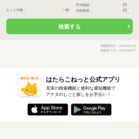
-
円
平均時給：
-
件
ヒット件数：
-
円
月収換算：
?
検索する
掲載開始日：2026-05-20
掲載終了日：2026-09-07
はたらこねっと公式アプリ
充実の検索機能と便利な通知機能で
アナタのしごと探しをお手伝い！