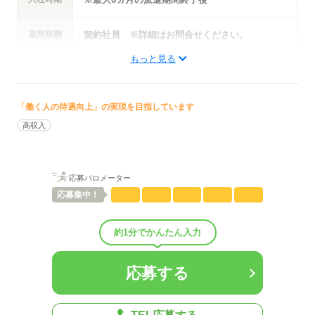
しずか
にぎやか
職場の様子
配属先部署：
雇用形態
契約社員 ※詳細はお問合せください。
人数
40人
男女比
（男4：女1）
もっと見る
平均年齢
35歳
年収・
※詳細はお問い合わせください。
概要：
給与例
業界
サービス関連
事業内容
その他サ‐ビス
「働く人の待遇向上」の実現を目指しています
高収入
応募する
応募する
応募バロメーター
応募
集中！
約1分でかんたん入力
応募する