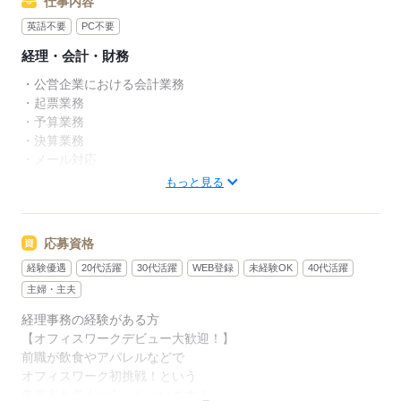
仕事内容
英語不要
PC不要
経理・会計・財務
・公営企業における会計業務
・起票業務
・予算業務
・決算業務
・メール対応
・オンラインミーティング
もっと見る
・庶務業務
▼こちらのお仕事以外にも...▼
応募資格
・大手企業でのお仕事
経験優遇
20代活躍
30代活躍
WEB登録
未経験OK
40代活躍
・人気の在宅や大学事務のお仕事 など
たくさんのお仕事の中からあなたのご希望に合わせて選べます♪
主婦・主夫
09月、10月スタートのご希望の方も
経理事務の経験がある方
まずはお気軽にご相談ください☆
【オフィスワークデビュー大歓迎！】
前職が飲食やアパレルなどで
オフィスワーク初挑戦！という
応募する
先輩方も多くいらっしゃいます！