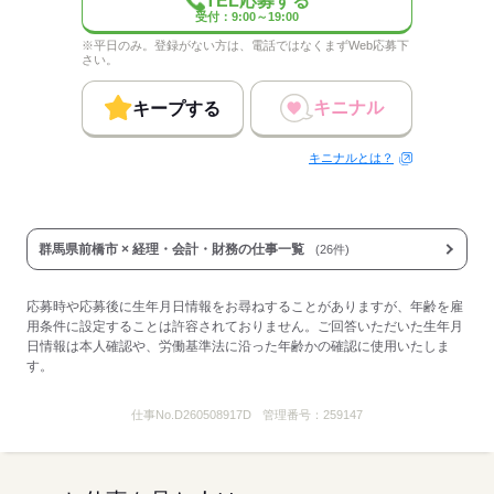
TEL応募する
受付：9:00～19:00
※平日のみ。登録がない方は、電話ではなくまずWeb応募下
さい。
キニナル
キープする
キニナルとは？
群馬県前橋市 × 経理・会計・財務の仕事一覧
(26件)
応募時や応募後に生年月日情報をお尋ねすることがありますが、年齢を雇
用条件に設定することは許容されておりません。ご回答いただいた生年月
日情報は本人確認や、労働基準法に沿った年齢かの確認に使用いたしま
す。
仕事No.
D260508917D
管理番号：
259147