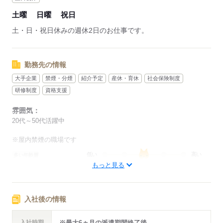
土曜
日曜
祝日
土・日・祝日休みの週休2日のお仕事です。
勤務先の情報
大手企業
禁煙・分煙
紹介予定
産休・育休
社会保険制度
研修制度
資格支援
雰囲気：
20代～50代活躍中
※屋内禁煙の職場です
低い
高い
多い年齢層
もっと見る
男性
女性
男女の割合
入社後の情報
ひとりで
みんなで
仕事の仕方
入社時期
※最大6ヵ月の派遣期間終了後