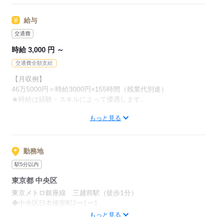
会計知識（簿記3級程度）ある方歓迎いたします。
給与
≪まずは「キニナル」でもOK！≫
少しでも興味をお持ちいただいた方は
交通費
「キニナル」も大歓迎です！
時給 3,000 円 ～
不安なことがあればご相談くださいね。
交通費全額支給
【月収例】
応募する
46万5000円＝時給3000円×155時間（残業代別途）
★時給は経験・スキルによって優遇します。
もっと見る
≪すべてのお仕事に交通費支給！≫
過去「やってみたい」というお仕事があっても交通費が支給さ
れなかったので、
諦めてしまった…というご経験がある方に朗報です◎
勤務地
スタッフサービス ＩＴソリューションが紹介する案件は交通
駅5分以内
費支給！あなたがやりたいと思える、好きなお仕事で働きまし
東京都 中央区
ょう！
kkw_bcov2106
東京メトロ銀座線 三越前駅（徒歩1分）
◆中央区日本橋室町2ー1ー1
◆職場の環境：【たばこ：分煙】
もっと見る