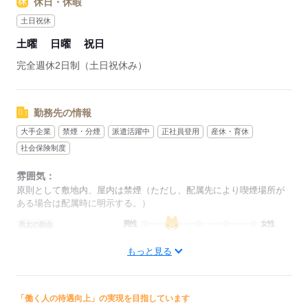
休日・休暇
土日祝休
土曜
日曜
祝日
完全週休2日制（土日祝休み）
勤務先の情報
大手企業
禁煙・分煙
派遣活躍中
正社員登用
産休・育休
社会保険制度
雰囲気：
原則として敷地内、屋内は禁煙（ただし、配属先により喫煙場所が
ある場合は配属時に明示する。）
男性
女性
男女の割合
もっと見る
ひとりで
みんなで
仕事の仕方
しずか
にぎやか
職場の様子
「働く人の待遇向上」の実現を目指しています
配属先部署：