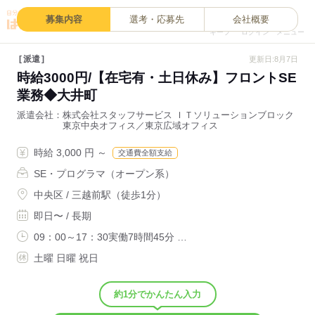
0
募集内容
選考・応募先
会社概要
キープ
ログイン
メニュー
派遣
更新日:8月7日
時給3000円/【在宅有・土日休み】フロントSE
業務◆大井町
派遣会社
株式会社スタッフサービス ＩＴソリューションブロック
東京中央オフィス／東京広域オフィス
時給 3,000 円 ～
交通費全額支給
SE・プログラマ（オープン系）
中央区 / 三越前駅（徒歩1分）
即日〜 / 長期
09：00～17：30実働7時間45分 …
土曜 日曜 祝日
約1分でかんたん入力