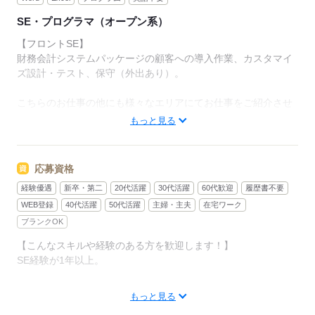
SE・プログラマ（オープン系）
【フロントSE】
財務会計システムパッケージの顧客への導入作業、カスタマイ
ズ設計・テスト、保守（外出あり）。
こちらのお仕事の他にも様々なエリアにてお仕事をご紹介させ
ていただいております。
もっと見る
職種も多数取り揃えておりますので、ぜひご登録下さい。
応募資格
応募する
経験優遇
新卒・第二
20代活躍
30代活躍
60代歓迎
履歴書不要
WEB登録
40代活躍
50代活躍
主婦・主夫
在宅ワーク
ブランクOK
【こんなスキルや経験のある方を歓迎します！】
SE経験が1年以上。
もっと見る
【活かせる経験】