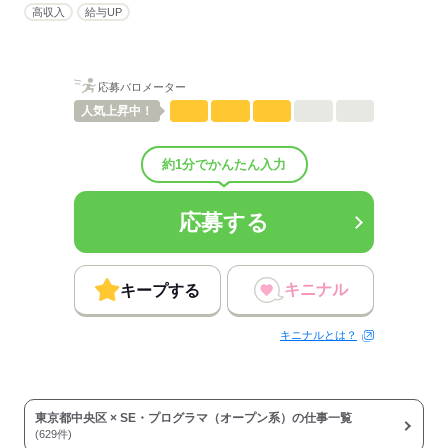
高収入
給与UP
男女比
（男6：女4）
概要：
業界
IT・通信関連
事業内容
ソフトウェア会社でのお仕事です。
応募バロメーター
従業員数
300～999人
人気
上昇中！
応募する
約1分でかんたん入力
応募する
キニナル
キープする
キニナルとは？
東京都中央区 × SE・プログラマ（オープン系）の仕事一覧
(629件)