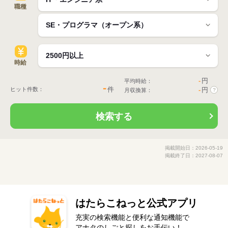
職種
時給
-
円
平均時給：
-
件
ヒット件数：
-
円
月収換算：
?
検索する
掲載開始日：2026-05-19
掲載終了日：2027-08-07
はたらこねっと公式アプリ
充実の検索機能と便利な通知機能で
アナタのしごと探しをお手伝い！