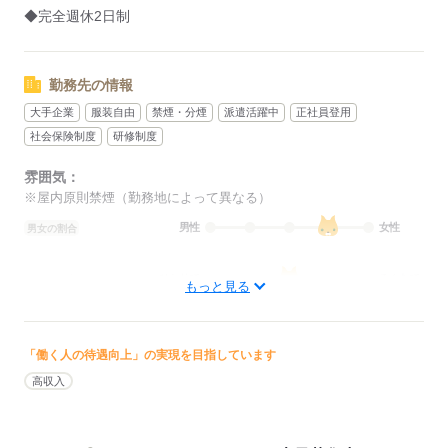
◆完全週休2日制
勤務先の情報
大手企業
服装自由
禁煙・分煙
派遣活躍中
正社員登用
社会保険制度
研修制度
雰囲気：
※屋内原則禁煙（勤務地によって異なる）
男性
女性
男女の割合
ひとりで
みんなで
仕事の仕方
もっと見る
しずか
にぎやか
職場の様子
配属先部署：
「働く人の待遇向上」の実現を目指しています
男女比
（男4：女6）
高収入
概要：
業界
サービス関連