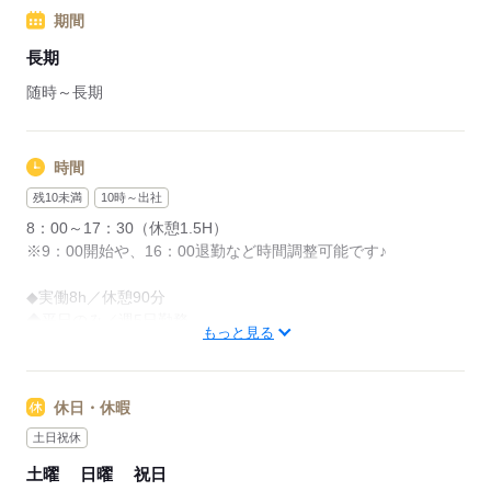
応募する
いつでもカンタン《WEB登録・面談》
期間
スマホからすぐ登録できるので来社不要♪
お気軽にお問い合わせください。
長期
随時～長期
応募する
時間
残10未満
10時～出社
8：00～17：30（休憩1.5H）
※9：00開始や、16：00退勤など時間調整可能です♪
◆実働8h／休憩90分
◆平日のみ／週5日勤務
もっと見る
応募する
休日・休暇
土日祝休
土曜
日曜
祝日