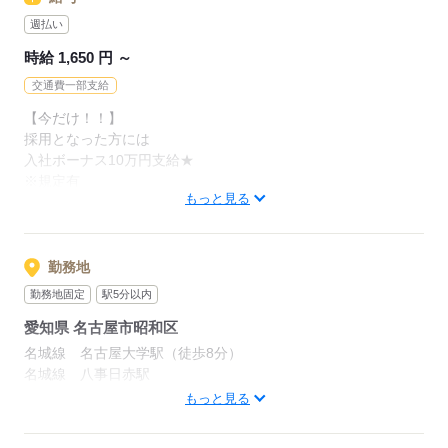
PCの入力ができればOK◎
週払い
時給 1,650 円 ～
■ここがPOINT
◎土日祝休みで生活リズムが整う♪
交通費一部支給
◎派遣先への社員登用制度あり！長期で安定♪
【今だけ！！】
◎ガソリン割引き・グループ内ネット通販割引など特典多数★
採用となった方には
◎応募受付は仙台オフィスですが、登録から面談まで
入社ボーナス10万円支給★
すべてオンラインで実施しています。
※規定有
もっと見る
★お給料は嬉しい週払い/月3回払いOK♪
応募する
※経験・業務内容により異なります。
勤務地
【収入例】
勤務地固定
駅5分以内
時給1,650円 × 8h× 22日勤務
愛知県 名古屋市昭和区
＝【月収29万400円！！】
名城線 名古屋大学駅（徒歩8分）
------------------------------------
名城線 八事日赤駅
全てオンライン登録会にて対応。
鶴舞線 いりなか駅
もっと見る
------------------------------------
自宅から！出先から！