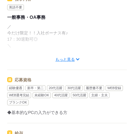
英語不要
一般事務・OA事務
／
今だけ限定！！入社ボーナス有♪
17：30退勤可◎
＼
未経験から始められる事務！
もっと見る
コツコツ作業多め♪サポートも充実◎
建設会社での事務スタッフ
応募資格
業界大手の宇佐美グループでの業務になります。
経験優遇
新卒・第二
20代活躍
30代活躍
履歴書不要
WEB登録
＜主な業務＞
WEB選考完結
未経験OK
40代活躍
50代活躍
主婦・主夫
◆資料作成／書類整理
ブランクOK
◆かんたんなデータ入力
◆基本的なPCの入力ができる方
◆書類のコピー
◆その他付随する業務
給与
先輩スタッフがOJTで丁寧に研修します！