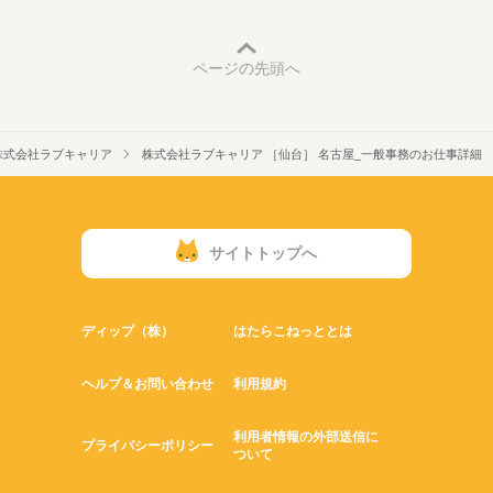
ページの先頭へ
株式会社ラブキャリア
株式会社ラブキャリア ［仙台］ 名古屋_一般事務のお仕事詳細
サイトトップへ
ディップ（株）
はたらこねっととは
ヘルプ＆お問い合わせ
利用規約
利用者情報の外部送信に
プライバシーポリシー
ついて