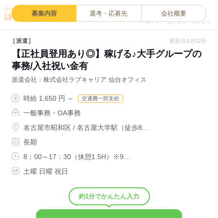
0
募集内容
選考・応募先
会社概要
キープ
ログイン
メニュー
派遣
更新日:6月22日
【正社員登用あり◎】稼げる♪大手グループの
事務/入社祝い金有
派遣会社
株式会社ラブキャリア 仙台オフィス
時給 1,650 円 ～
交通費一部支給
一般事務・OA事務
名古屋市昭和区 / 名古屋大学駅（徒歩8…
長期
8：00～17：30（休憩1.5H）※9…
土曜 日曜 祝日
約1分でかんたん入力