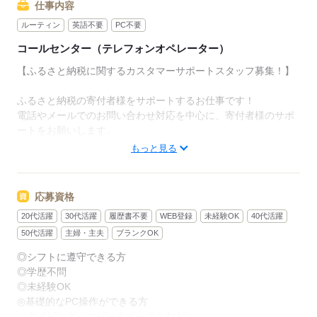
仕事内容
ルーティン
英語不要
PC不要
コールセンター（テレフォンオペレーター）
【ふるさと納税に関するカスタマーサポートスタッフ募集！】
ふるさと納税の寄付者様をサポートするお仕事です！
電話やメールでのお問い合わせ対応を中心に、寄付者様のサポ
ートをお願いします。
もっと見る
具体的なお仕事内容
・電話・メールでのお問い合わせ対応（発信業務を含む）
・集荷日の変更や到着日確認、商品破損時の対応
応募資格
・寄附キャンセルや情報変更 等
20代活躍
30代活躍
履歴書不要
WEB登録
未経験OK
40代活躍
業務量について
50代活躍
主婦・主夫
ブランクOK
受電件数↓↓
◎シフトに遵守できる方
繁忙期（年末など）：1日30件以上
◎学歴不問
閑散期（通常時）：1日10件以下 → メール対応がメイン
◎未経験OK
◎基礎的なPC操作ができる方
閑散期と繁忙期で電話本数がかなり変わりますが、
（タイピング・コピー＆ペーストなど）