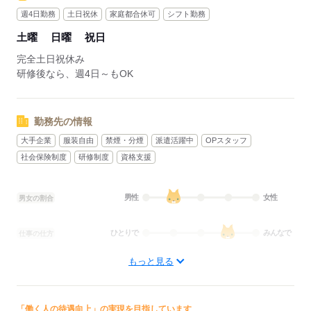
週4日勤務
土日祝休
家庭都合休可
シフト勤務
土曜
日曜
祝日
完全土日祝休み
研修後なら、週4日～もOK
勤務先の情報
大手企業
服装自由
禁煙・分煙
派遣活躍中
OPスタッフ
社会保険制度
研修制度
資格支援
男性
女性
男女の割合
ひとりで
みんなで
仕事の仕方
もっと見る
しずか
にぎやか
職場の様子
配属先部署：
コールセンター（受信）
「働く人の待遇向上」の実現を目指しています