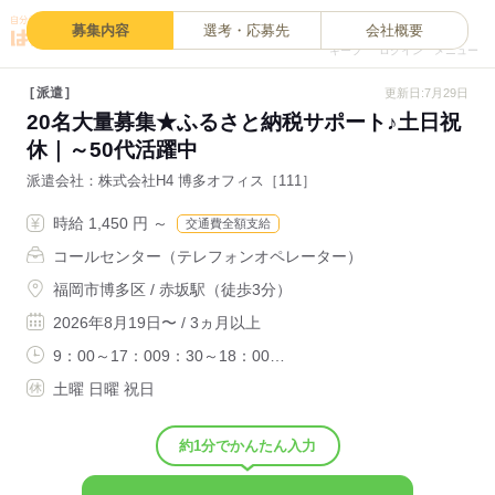
0
募集内容
選考・応募先
会社概要
キープ
ログイン
メニュー
派遣
更新日:7月29日
20名大量募集★ふるさと納税サポート♪土日祝
休｜～50代活躍中
派遣会社
株式会社H4 博多オフィス［111］
時給 1,450 円 ～
交通費全額支給
コールセンター（テレフォンオペレーター）
福岡市博多区 / 赤坂駅（徒歩3分）
2026年8月19日〜 / 3ヵ月以上
9：00～17：009：30～18：00…
土曜 日曜 祝日
約1分でかんたん入力