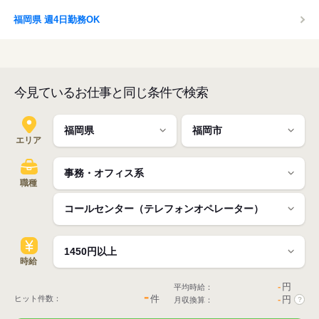
福岡県 週4日勤務OK
今見ているお仕事と同じ条件で検索
エリア
職種
時給
-
円
平均時給：
-
件
ヒット件数：
-
円
月収換算：
?