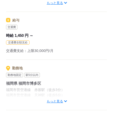
閑散期は、かなり落ち着いた現場になります（#＾.＾#）
もっと見る
興味のある方は、ぜひご応募ください！
応募する
給与
交通費
応募する
時給 1,450 円 ～
交通費全額支給
交通費支給：上限30,000円/月
勤務地
勤務地固定
駅5分以内
福岡県 福岡市博多区
福岡市営空港線 赤坂駅（徒歩3分）
福岡市営空港線 天神駅（徒歩5分）
福岡市営七隈線 天神南駅（徒歩5分）
もっと見る