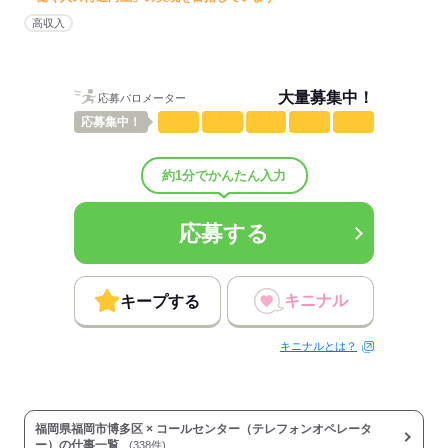
男女比
（男6：女4）
概要：
高収入
業界
その他
従業員数
100～299人
大量募集中！
応募バロメーター
応募する
応募
集中！
約1分でかんたん入力
応募する
キニナル
キープする
キニナルとは？
福岡県福岡市博多区 × コールセンター（テレフォンオペレータ
ー）の仕事一覧
(338件)