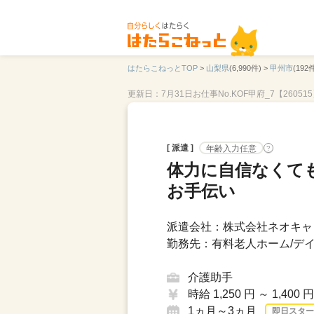
はたらこねっとTOP
>
山梨県
(6,990件) >
甲州市
(192件
更新日：7月31日
お仕事No.KOF甲府_7【26051
[ 派遣 ]
年齢入力任意
?
体力に自信なくて
お手伝い
派遣会社：株式会社ネオキャリ
勤務先：有料老人ホーム/デイ
介護助手
時給 1,250 円 ～ 1,400 円
1ヵ月～3ヵ月
即日スター