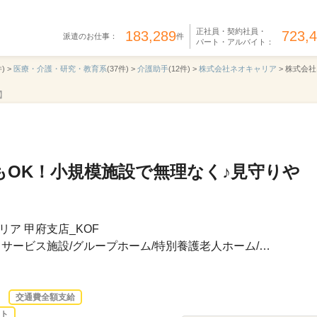
正社員・契約社員・
183,289
723,
派遣のお仕事：
件
パート・アルバイト：
) >
医療・介護・研究・教育系
(37件) >
介護助手
(12件) >
株式会社ネオキャリア
>
株式会社
5】
もOK！小規模施設で無理なく♪見守りや
ア 甲府支店_KOF
サービス施設/グループホーム/特別養護老人ホーム/…
交通費全額支給
ト