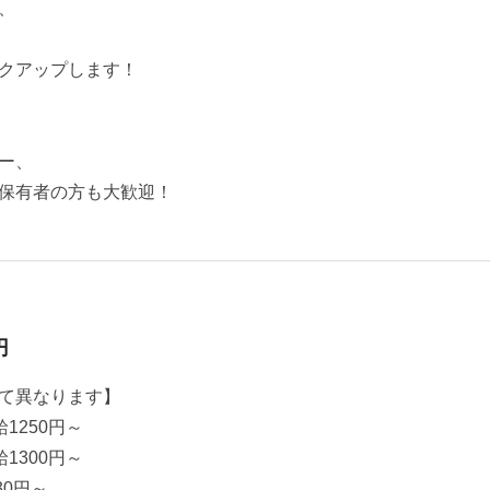
、
クアップします！
ー、
保有者の方も大歓迎！
円
て異なります】
1250円～
1300円～
30円～