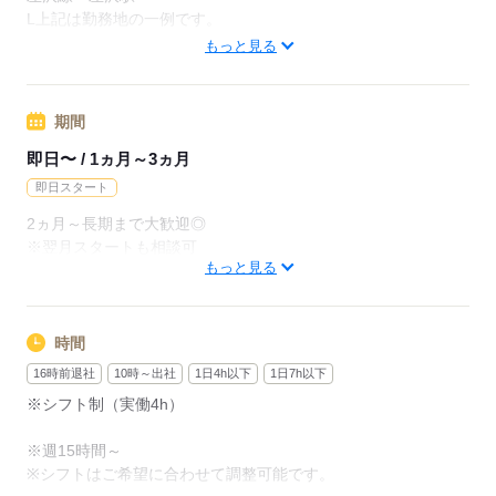
月給228800円（月22日勤務・実働1日8h）
L上記は勤務地の一例です。
※未経験の方（無資格）：時給1300円で算出した場合となりま
【他勤務先例】入居施設、デイサービス、ショートステイ、ク
もっと見る
す。
リニック、病院
【交通費備考】
期間
応募する
※交通費全額支給（派遣先による）
※車通勤OK/規定あり
即日〜 / 1ヵ月～3ヵ月
即日スタート
応募する
2ヵ月～長期まで大歓迎◎
※翌月スタートも相談可
もっと見る
※試用期間（初回2ヵ月契約）
応募する
時間
16時前退社
10時～出社
1日4h以下
1日7h以下
※シフト制（実働4h）
※週15時間～
※シフトはご希望に合わせて調整可能です。