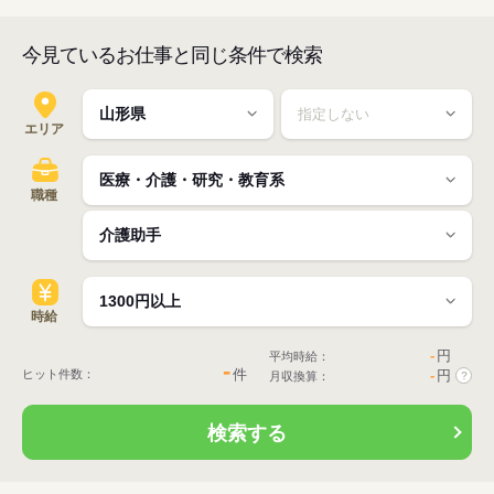
今見ているお仕事と同じ条件で検索
エリア
職種
時給
-
円
平均時給：
-
件
ヒット件数：
-
円
月収換算：
?
検索する