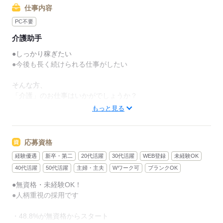
仕事内容
PC不要
介護助手
●しっかり稼ぎたい
●今後も長く続けられる仕事がしたい
そんな方、
「介護」のお仕事はいかがでしょうか？
もっと見る
介護といっても、最近では
経験や資格がまったくいらない
“サポート”的なお仕事が増えてるんです。
応募資格
経験優遇
新卒・第二
20代活躍
30代活躍
WEB登録
未経験OK
たとえば、未経験・無資格の
新人さんにお任せするのは
40代活躍
50代活躍
主婦・主夫
Wワーク可
ブランクOK
●無資格・未経験OK！
リネン（シーツ・枕カバー・タオル類）
●人柄重視の採用です
の補充・運搬 など
・48.8%が無資格からスタート
本当に誰でもできる