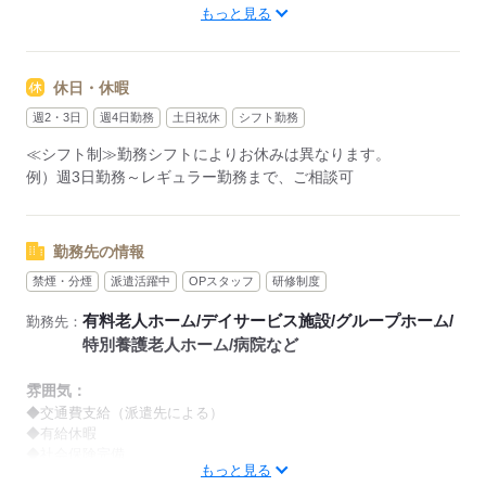
もっと見る
【早番】
07：00～16：00
【日勤】
休日・休暇
09：00～18：00
【遅番】
週2・3日
週4日勤務
土日祝休
シフト勤務
11：00～20：00
≪シフト制≫勤務シフトによりお休みは異なります。
【夜勤】
例）週3日勤務～レギュラー勤務まで、ご相談可
17：00～10：00
※夜勤希望の方は、まず施設に慣れて頂くため
2～3ヵ月程度のならし日勤が必要です
勤務先の情報
禁煙・分煙
派遣活躍中
OPスタッフ
研修制度
その他、
●週3日・1日4h～
有料老人ホーム/デイサービス施設/グループホーム/
勤務先：
●日勤のみ
特別養護老人ホーム/病院など
●土日休み
など、いろんなシフトのお仕事をご紹介できます！
雰囲気：
登録の際に、あなたのご希望をお聞かせください。
◆交通費支給（派遣先による）
◆有給休暇
◆社会保険完備
◆給与の前払い制度あり（規定あり）
もっと見る
※喫煙環境に関しては就業場所ごとに異なります。
勤務したシフトを申請後、最短で2日後に給与GETも可能！