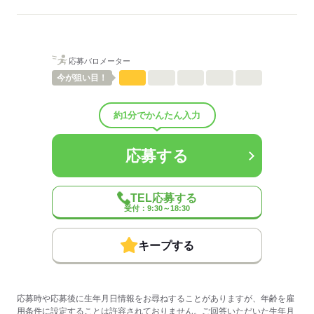
ご紹介先それぞれ措置を講じるため、
詳細はお気軽にお問合せください◎
詳細については、ご紹介時に改めてご案内します。
低い
高い
多い年齢層
応募する
応募バロメーター
男性
女性
男女の割合
今が
狙い目！
ひとりで
みんなで
仕事の仕方
約1分でかんたん入力
しずか
にぎやか
職場の様子
応募する
配属先部署：
有料老人ホーム/デイサービス施設/グループホーム/特別養護老人ホ
ーム/病院など
TEL応募する
人数
10人
受付：9:30～18:30
男女比
（男5：女5）
平均年齢
40歳
キープする
概要：
業界
医療・介護・福祉関連
事業内容
介護施設の運営
応募時や応募後に生年月日情報をお尋ねすることがありますが、年齢を雇
用条件に設定することは許容されておりません。ご回答いただいた生年月