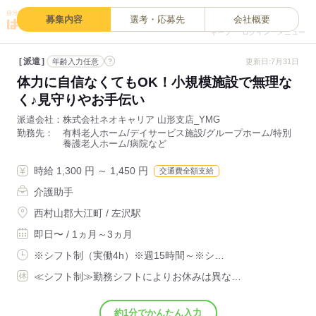
0
募集内容
選考・応募先
会社概要
キープ
ログイン
メニュー
派遣
?
更新日:7月31日
年齢入力任意
体力に自信なくてもOK！小規模施設で無理な
く♪見守りやお手伝い
派遣会社
株式会社ネオキャリア 山形支店_YMG
勤務先
有料老人ホーム/デイサービス施設/グループホーム/特別
養護老人ホーム/病院など
時給 1,300 円 ～ 1,450 円
交通費全額支給
介護助手
西村山郡大江町 / 左沢駅
即日〜 / 1ヵ月～3ヵ月
※シフト制（実働4h）※週15時間～※シ…
≪シフト制≫勤務シフトによりお休みは異な…
約1分でかんたん入力