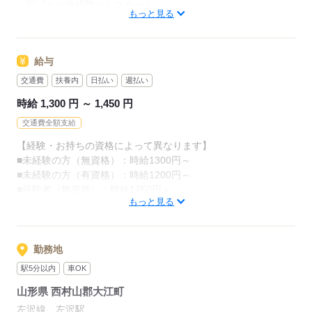
・56.7％が未経験からスタート
カンタンなお仕事ばかり。
もっと見る
「介護職員初任者研修」がとれる
お仕事に慣れてきたら、少しずつ
スクールもありますし、
専門的なこともお任せしていきます。
給与
（食事・入浴・お手洗いのサポートなど）
資格がとれるまでは無資格・未経験でも
交通費
扶養内
日払い
週払い
働ける職場をご紹介するなど、
きちんと経験を積めば、
時給 1,300 円 ～ 1,450 円
今後長く必要とされる介護のお仕事。
介護未経験の方を全力でバックアップします！
交通費全額支給
あなたもはじめてみませんか？
【経験・お持ちの資格によって異なります】
もちろん経験者の方や、
■未経験の方（無資格）：時給1300円～
介護福祉士、ケアマネージャー、
応募する
■未経験の方（有資格）：時給1200円～
介護職員初任者研修等の資格保有者の方も大歓迎！
■経験者（無資格）：時給1250円～
もっと見る
■経験者（有資格）：時給1250円～
■介護福祉士：時給1450円
応募する
※22時～翌5時の就労は深夜時給適用
勤務地
※お給料は最短で週払いOK！（規定有）
駅5分以内
車OK
※残業代は別途全額支給
山形県 西村山郡大江町
【月給例】
左沢線 左沢駅