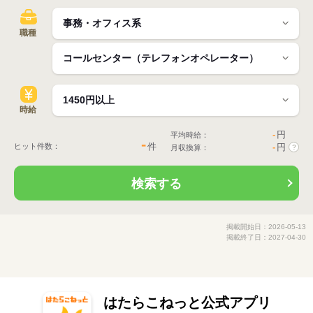
職種
時給
-
円
平均時給：
-
件
ヒット件数：
-
円
月収換算：
?
検索する
掲載開始日：2026-05-13
掲載終了日：2027-04-30
はたらこねっと公式アプリ