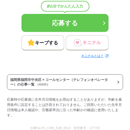
従業員数
30～99人
約1分でかんたん入力
応募する
応募する
キニナル
キープする
キニナルとは？
福岡県福岡市中央区 × コールセンター（テレフォンオペレータ
ー）の仕事一覧
(409件)
応募時や応募後に生年月日情報をお尋ねすることがありますが、年齢を雇
用条件に設定することは許容されておりません。ご回答いただいた生年月
日情報は本人確認や、労働基準法に沿った年齢かの確認に使用いたしま
す。
仕事No.
P1_CHB_天神_0513
管理番号：
177703