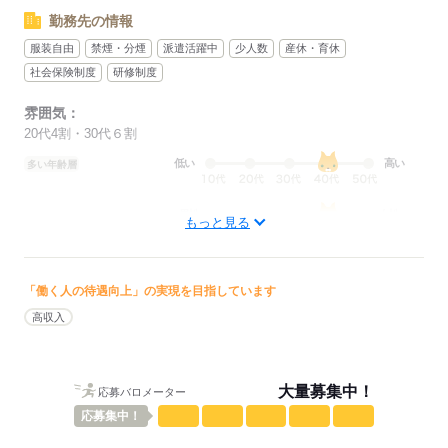
勤務先の情報
服装自由
禁煙・分煙
派遣活躍中
少人数
産休・育休
社会保険制度
研修制度
雰囲気：
20代4割・30代６割
低い
高い
多い年齢層
男性
女性
男女の割合
もっと見る
ひとりで
みんなで
仕事の仕方
「働く人の待遇向上」の実現を目指しています
しずか
にぎやか
高収入
職場の様子
配属先部署：
人数
24人
男女比
（男3：女7）
大量募集中！
応募バロメーター
平均年齢
48歳
概要：
応募
集中！
業界
その他