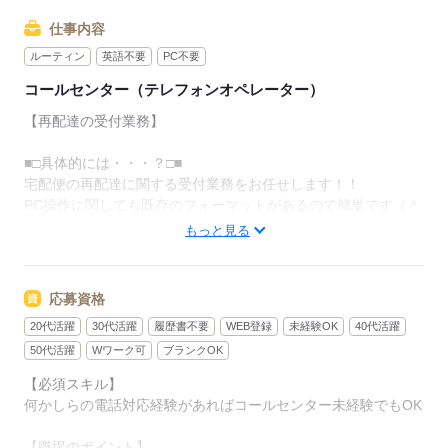
仕事内容
ルーティン
英語不要
PC不要
コールセンター（テレフォンオペレーター）
【再配達の受付業務】
■□具体的には・・・？□■
宅配便の再配達に関する受付業務をお任せします！！
PC操作に関しても既存のフォーマットがあるので簡単です（＾
＾♪
もっと見る
＊基本的にはWEBでの再配達の依頼が多いため
電話での依頼は少なめです。
応募資格
20代活躍
30代活躍
履歴書不要
WEB登録
未経験OK
40代活躍
～～1日の流れ（例）～～
9：00 朝礼
50代活躍
Wワーク可
ブランクOK
10：00 業務開始
【必須スキル】
10：30 メールのチェックや電話対応
何かしらの電話対応経験があればコールセンター未経験でもOK
12：30 昼食
13：30 作業再開 メール対応や電話対応
【職場のポイント】