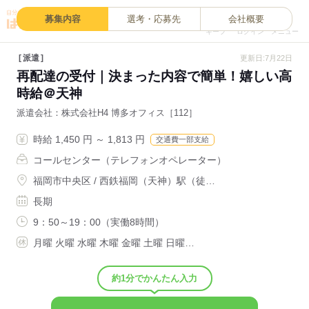
0
募集内容
選考・応募先
会社概要
キープ
ログイン
メニュー
派遣
更新日:7月22日
再配達の受付｜決まった内容で簡単！嬉しい高
時給＠天神
派遣会社
株式会社H4 博多オフィス［112］
時給 1,450 円 ～ 1,813 円
交通費一部支給
コールセンター（テレフォンオペレーター）
福岡市中央区 / 西鉄福岡（天神）駅（徒…
長期
9：50～19：00（実働8時間）
月曜 火曜 水曜 木曜 金曜 土曜 日曜…
約1分でかんたん入力