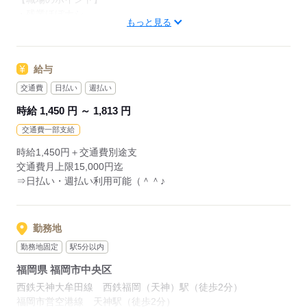
19：00 退社
・残業ほぼナシ
もっと見る
→お願いする場合もありますが、基本定時あがりで安心♪
【研修について】
入社日より1週間程度の研修期間がございます。
・相談しやすい派遣スタイル
研修終了後もしばらくは先輩スタッフが付き添いながらの就業
給与
一人で悩まないでOK！
となりますので安心。
あなたに合ったお仕事も今後ご紹介可能です
交通費
日払い
週払い
時給 1,450 円 ～ 1,813 円
【 お仕事のポイント 】
応募する
・ マニュアルを見ながらご案内でOK
交通費一部支給
・ セールス・営業は一切なし
時給1,450円＋交通費別途支
・すでに利用中のお客様対応だから安心
交通費月上限15,000円迄
⇒日払い・週払い利用可能（＾＾♪
応募する
勤務地
勤務地固定
駅5分以内
福岡県 福岡市中央区
西鉄天神大牟田線 西鉄福岡（天神）駅（徒歩2分）
福岡市営空港線 天神駅（徒歩2分）