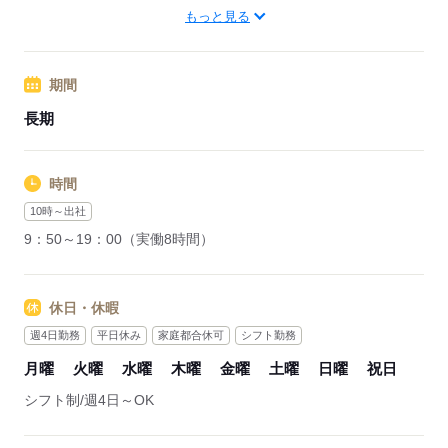
福岡市営七隈線 天神南駅（徒歩2分）
もっと見る
応募する
期間
長期
時間
10時～出社
9：50～19：00（実働8時間）
休日・休暇
週4日勤務
平日休み
家庭都合休可
シフト勤務
月曜
火曜
水曜
木曜
金曜
土曜
日曜
祝日
シフト制/週4日～OK