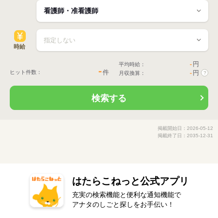
時給
-
円
平均時給：
-
件
ヒット件数：
-
円
月収換算：
?
検索する
掲載開始日：2026-05-12
掲載終了日：2035-12-31
はたらこねっと公式アプリ
充実の検索機能と便利な通知機能で
アナタのしごと探しをお手伝い！