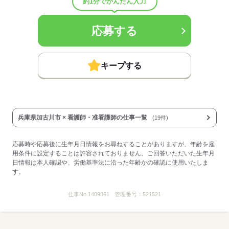
約1分でかんたん入力
応募する
応募する
キープする
兵庫県加古川市 × 看護師・准看護師の仕事一覧
(19件)
応募時や応募後に生年月日情報をお尋ねすることがありますが、年齢を雇
用条件に設定することは許容されておりません。ご回答いただいた生年月
日情報は本人確認や、労働基準法に沿った年齢かの確認に使用いたしま
す。
仕事No.
1409861
管理番号：
521521