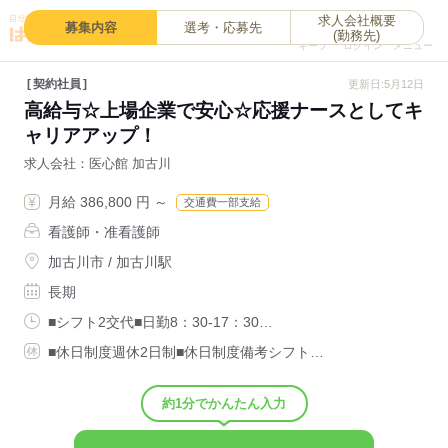
求人会社概要
0
募集内容
選考・応募先
(勤務先)
キープ
ログイン
メニュー
契約社員
更新日:5月12日
高給与☆上場企業で安心☆応援ナースとしてキ
ャリアアップ！
求人会社
医心館 加古川
月給 386,800 円 ～
交通費一部支給
看護師・准看護師
加古川市 / 加古川駅
長期
■シフト2交代■日勤8：30-17：30…
■休日制度週休2日制■休日制度備考シフト…
約1分でかんたん入力