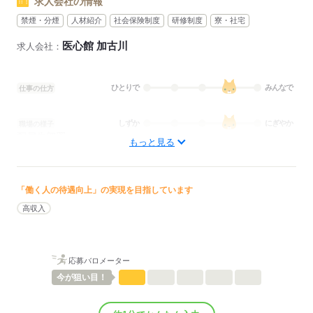
求人会社の情報
禁煙・分煙
人材紹介
社会保険制度
研修制度
寮・社宅
医心館 加古川
求人会社：
ひとりで
みんなで
仕事の仕方
しずか
にぎやか
職場の様子
配属先部署：
もっと見る
訪問看護
待遇・福利厚生：
■昇給：年0回
■賞与備考：なし
「働く人の待遇向上」の実現を目指しています
■その他手当：
高収入
★想定月給：436,800円（夜勤5回分込み
超過分は別途支給）
・交通費：上限3万円（バス通勤可）
応募バロメーター
車通勤の方にはガソリン代を支給
今が
狙い目！
■受動喫煙防止措置：
屋内禁煙