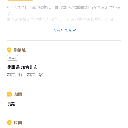
※上記には、固定残業代：68,700円/20時間相当が含まれていま
◎期間延長や常勤転換あり（条件あり）
す。
※上記を超えて残業した場合は、別途残業代をお支払いしま
す。
応募する
もっと見る
【給与内訳】
基本給：216600円～
資格手当：23000円
職務給：78500円
勤務地
※月給には上記手当を一律含みます
車OK
兵庫県 加古川市
応募する
加古川線 加古川駅
期間
長期
時間