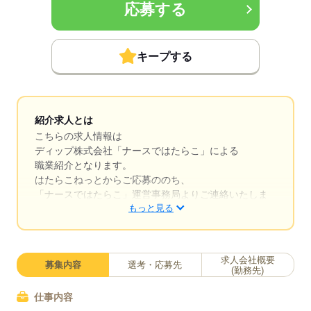
応募する
キープする
紹介求人とは
こちらの求人情報は
ディップ株式会社「ナースではたらこ」による
職業紹介となります。
はたらこねっとからご応募ののち、
「ナースではたらこ」運営事務局よりご連絡いたしま
もっと見る
す。
★職業紹介とは？
求職中の看護師さんの転職を専任の
求人会社概要
募集内容
選考・応募先
キャリアアドバイザーが入職まで無料でサポートいた
(勤務先)
します。
仕事内容