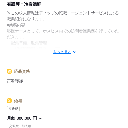
★ご利用メリット
看護師・准看護師
日本最大級の求人情報の中からぴったりな求人をご紹
介。
※この求人情報はディップの転職エージェントサービスによる
履歴書作成のアドバイスや面接日の調整だけでなく、
職業紹介になります。
お給料、お休み、入職時期の交渉もサポートします。
■業務内容
応援ナースとして、ホスピス内での訪問看護業務を行っていた
【もちろん無料】
だきます。
費用は一切かかりません。
・配薬準備、服薬管理
・末梢点滴管理（静脈・皮下）
もっと見る
・CV管理（カテーテル・ポート・ポンプ管理）
・血糖測定、インスリン管理（投与）
・経管栄養（胃ろう・経鼻）の管理
応募資格
・褥瘡、スキンテアの処置
・在宅酸素療法の管理
正看護師
・人工呼吸器の管理
・吸引、口腔ケア
・ストーマ、バルーンカテーテルの管理・ケア
給与
・麻薬管理（オピオイド持続注入・ポンプ管理）
・バイタルチェック
交通費
・感染症対策
月給 386,800 円 ～
・看取り、ターミナルケア
交通費一部支給
・訪問診療時の診察介助 等