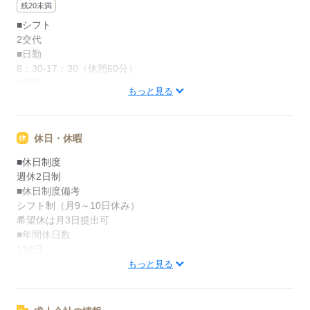
残20未満
■シフト
2交代
■日勤
8：30-17：30（休憩60分）
■夜勤
もっと見る
16：30-9：30（休憩60分）
■備考
※夜勤明けの次の日は基本お休み
休日・休暇
■休日制度
応募する
週休2日制
■休日制度備考
シフト制（月9～10日休み）
希望休は月3日提出可
■年間休日数
110日
もっと見る
応募する