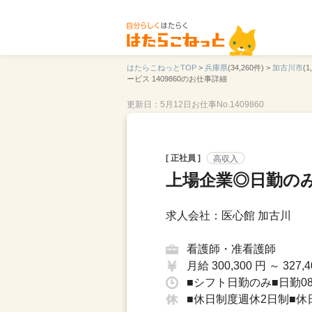
はたらこねっとTOP
>
兵庫県
(34,260件) >
加古川市
(1
ービス 1409860のお仕事詳細
更新日：5月12日
お仕事No.1409860
[ 正社員 ]
高収入
上場企業◎日勤の
求人会社：医心館 加古川
看護師・准看護師
月給 300,300 円 ～ 327,4
■シフト日勤のみ■日勤08：
■休日制度週休2日制■