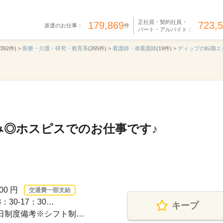
正社員・契約社員・
179,869
723,
派遣のお仕事：
件
パート・アルバイト：
,392件) >
医療・介護・研究・教育系
(265件) >
看護師・准看護師
(19件) >
ディップの転職エ
み◎ホスピスでのお仕事です♪
00 円
交通費一部支給
30-17：30…
キープ
休日制度備考※シフト制…