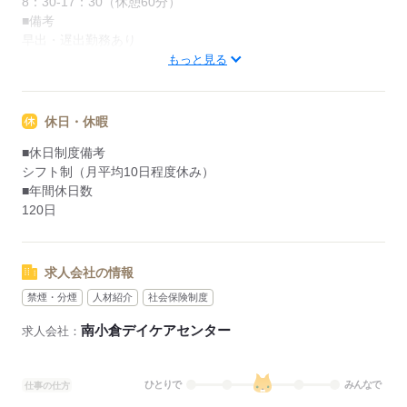
8：30-17：30（休憩60分）
■備考
早出・遅出勤務あり
もっと見る
■早出：7：30～16：30／8：00～17：00（休憩60分）
■遅出：9：00～18：00（休憩60分）
休日・休暇
応募する
■休日制度備考
シフト制（月平均10日程度休み）
■年間休日数
120日
求人会社の情報
禁煙・分煙
人材紹介
社会保険制度
南小倉デイケアセンター
求人会社：
ひとりで
みんなで
仕事の仕方