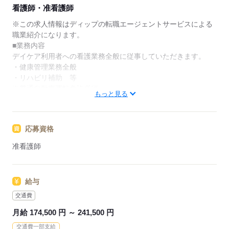
★ご利用メリット
看護師・准看護師
日本最大級の求人情報の中からぴったりな求人をご紹
介。
※この求人情報はディップの転職エージェントサービスによる
履歴書作成のアドバイスや面接日の調整だけでなく、
職業紹介になります。
お給料、お休み、入職時期の交渉もサポートします。
■業務内容
デイケア利用者への看護業務全般に従事していただきます。
【もちろん無料】
・健康管理業務全般
費用は一切かかりません。
・リハビリ補助 等
※普通自動車運転免許必須
もっと見る
＊定員：フィットネスデイケア／45名
短時間デイケア／10名
応募資格
＊デイケアセンターの他、訪問看護や居宅介護支援事業所など
准看護師
を複合している建物です！
＊利用者は壮年者が中心で、個別のリハビリがメインのデイケ
アです。
給与
★おすすめポイント★
交通費
◎日曜固定休み！残業少な目！
月給 174,500 円 ～ 241,500 円
プライベートとの両立がしやすい勤務形態です。
交通費一部支給
メリハリをつけて働くことができます。