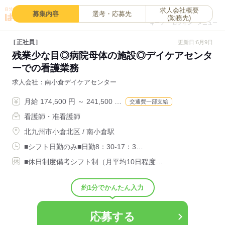
求人会社概要
0
募集内容
選考・応募先
(勤務先)
キープ
ログイン
メニュー
正社員
更新日:6月9日
残業少な目◎病院母体の施設◎デイケアセンタ
ーでの看護業務
求人会社
南小倉デイケアセンター
月給 174,500 円 ～ 241,500 …
交通費一部支給
看護師・准看護師
北九州市小倉北区 / 南小倉駅
■シフト日勤のみ■日勤8：30-17：3…
■休日制度備考シフト制（月平均10日程度…
約1分でかんたん入力
応募する