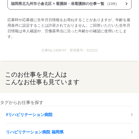
福岡県北九州市小倉北区 × 看護師・准看護師の仕事一覧
(13件)
業務手当：21,500円～25,500円
※賃金は経験・本人能力等を考慮して決定します
応募時や応募後に生年月日情報をお尋ねすることがありますが、年齢を雇
用条件に設定することは許容されておりません。ご回答いただいた生年月
＜その他＞
日情報は本人確認や、労働基準法に沿った年齢かの確認に使用いたしま
住宅手当：0～16,000円（規定あり）
す。
家族手当：0～8,000円（規定あり）
■受動喫煙防止措置：
仕事No.
1408747
管理番号：
521521
屋内禁煙
応募する
このお仕事を見た人は
こんなお仕事も見ています
タグからお仕事を探す
#リハビリテーション病院
リハビリテーション病院 福岡県