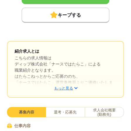
キープする
紹介求人とは
こちらの求人情報は
ディップ株式会社「ナースではたらこ」による
職業紹介となります。
はたらこねっとからご応募ののち、
「ナースではたらこ」運営事務局よりご連絡いたしま
もっと見る
す。
★職業紹介とは？
求職中の看護師さんの転職を専任の
求人会社概要
募集内容
選考・応募先
キャリアアドバイザーが入職まで無料でサポートいた
(勤務先)
します。
仕事内容