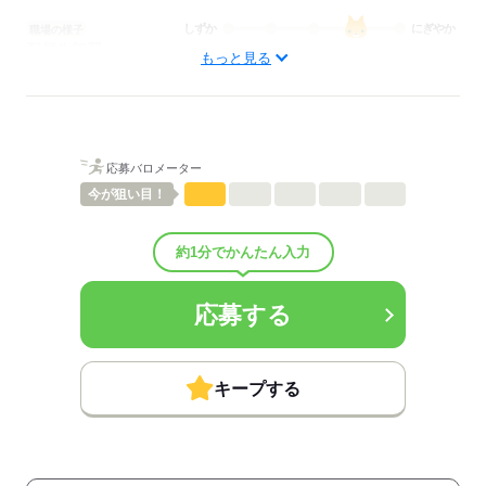
しずか
にぎやか
職場の様子
配属先部署：
もっと見る
看護に関する業務
待遇・福利厚生：
■昇給：年1回
■賞与：4.4ヶ月/年
■賞与備考：なし
応募バロメーター
■退職金制度：有（勤続3年以上）
■退職金制度備考：
今が
狙い目！
■試用期間：3ヶ月
■試用期間の待遇変更有無：有
約1分でかんたん入力
■試用期間中の労働条件：未経験者は月額170,000円～
（雇用形態変動なし、その他条件変動なし）
■その他福利厚生：
応募する
・制服貸与
・靴支給
・昼食代補助（月3,500円まで）
・慶弔見舞金
キープする
・奨学金
・資格取得支援
・研修費負担
・業者提携あり
■その他手当：