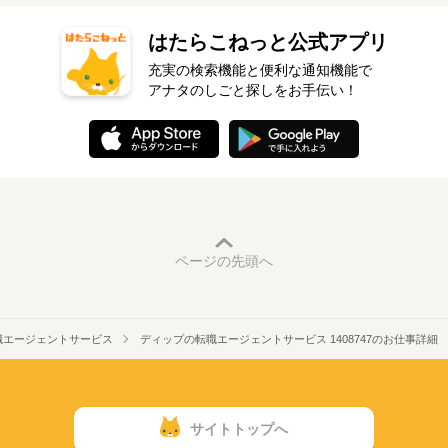
はたらこねっと公式アプリ
充実の検索機能と便利な通知機能で
アナタのしごと探しをお手伝い！
ページの先頭へ
職エージェントサービス
ディップの転職エージェントサービス 1408747のお仕事詳細
サイトトップへ