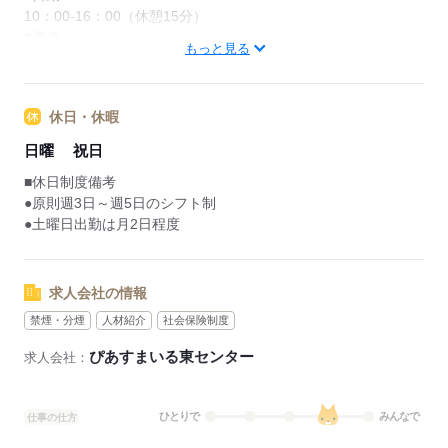
10：00-16：00（休憩15分）
■備考
もっと見る
※扶養範囲内勤務、フルパートどちらも可能。
※原則、週3～5回（10：00-16：00）の勤務ですが、勤務日数
や時間は相談に応じます。
休日・休暇
日曜
祝日
応募する
■休日制度備考
●原則週3日～週5日のシフト制
●土曜日出勤は月2日程度
求人会社の情報
禁煙・分煙
人材紹介
社会保険制度
ぴあすまいる東センター
求人会社：
ひとりで
みんなで
仕事の仕方