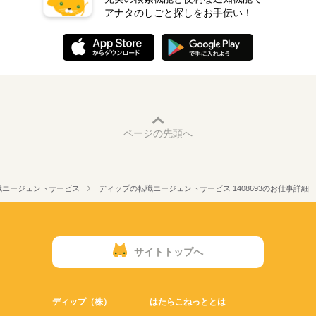
アナタのしごと探しをお手伝い！
ページの先頭へ
職エージェントサービス
ディップの転職エージェントサービス 1408693のお仕事詳細
サイトトップへ
ディップ（株）
はたらこねっととは