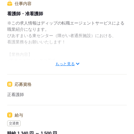
仕事内容
★ご利用メリット
看護師・准看護師
日本最大級の求人情報の中からぴったりな求人をご紹
介。
※この求人情報はディップの転職エージェントサービスによる
履歴書作成のアドバイスや面接日の調整だけでなく、
職業紹介になります。
お給料、お休み、入職時期の交渉もサポートします。
ぴあすまいる東センター（障がい者通所施設）における、
看護業務をお願いいたします！
【もちろん無料】
費用は一切かかりません。
【業務内容】
●重度身体障がい者の看護
もっと見る
・バイタルチェック
・服薬、酸素管理
・経管栄養 など
応募資格
●重度身体障がい者の介助（支援員の補助）
・入浴、食事
正看護師
・トイレ、おむつ交換 など
◆働きやすさ◎
給与
日勤のみ、残業ほぼなし、日祝固定休み、シフト応相談のた
め、ご家庭やプライベートと両立してご勤務いただけます！
交通費
1日6時間、月12日程度の勤務が原則ですが、フルパートや時間
時給 1,340 円 ～ 1,500 円