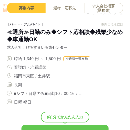
求人会社概要
0
募集内容
選考・応募先
(勤務先)
キープ
ログイン
メニュー
パート・アルバイト
更新日:5月12日
≪通所≫日勤のみ◆シフト応相談◆残業少なめ
◆車通勤OK
求人会社
ぴあすまいる東センター
時給 1,340 円 ～ 1,500 円
交通費一部支給
看護師・准看護師
福岡市東区 / 土井駅
長期
■シフト日勤のみ■日勤10：00-16：…
日曜 祝日
約1分でかんたん入力