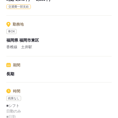
の相談も可能です！
交通費一部支給
◆アクセスについて
土井駅から徒歩12分、マイカー通勤も可能です！
（無料駐車場あり）
勤務地
車OK
応募する
福岡県 福岡市東区
香椎線 土井駅
期間
長期
時間
残業なし
■シフト
日勤のみ
■日勤