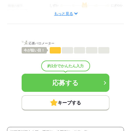
しずか
にぎやか
職場の様子
配属先部署：
もっと見る
看護に関する業務
待遇・福利厚生：
■昇給：年0回
■賞与備考：なし
■試用期間：3ヶ月「雇用形態・給与は同条件」
応募バロメーター
■試用期間の待遇変更有無：無
■試用期間中の労働条件：■その他福利厚生：
今が
狙い目！
・有給休暇は労基法上の日数
・就業条件により加入保険変動あり
約1分でかんたん入力
・年2回処遇改善加算の配分あり
・雇用期間満了後、1年単位の更新あり
・正社員登用の道あり
応募する
・マイカー通勤：無料駐車場あり
■その他手当：
●資格手当：60円～120円
キープする
※勤務実績に応じて年2回処遇改善加算の支給あり
■受動喫煙防止措置：
敷地内禁煙