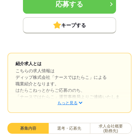
応募する
キープする
紹介求人とは
こちらの求人情報は
ディップ株式会社「ナースではたらこ」による
職業紹介となります。
はたらこねっとからご応募ののち、
「ナースではたらこ」運営事務局よりご連絡いたしま
もっと見る
す。
★職業紹介とは？
求職中の看護師さんの転職を専任の
求人会社概要
募集内容
選考・応募先
キャリアアドバイザーが入職まで無料でサポートいた
(勤務先)
します。