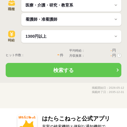
職種
時給
-
円
平均時給：
-
件
ヒット件数：
-
円
月収換算：
?
検索する
掲載開始日：2026-05-12
掲載終了日：2035-12-31
はたらこねっと公式アプリ
充実の検索機能と便利な通知機能で