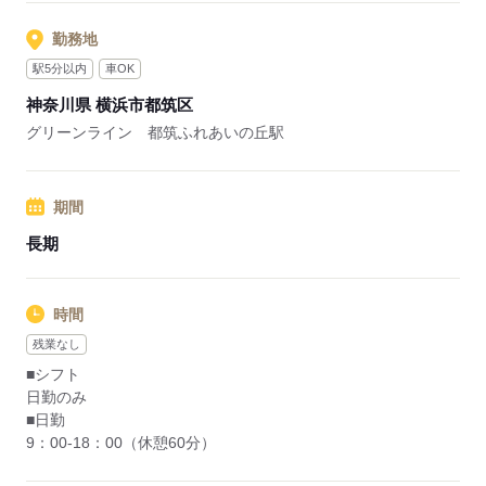
★駅チカ！
勤務地
最寄りの「都筑ふれあいの丘駅」より徒歩約5分と通勤に便利で
駅5分以内
車OK
す♪
神奈川県 横浜市都筑区
グリーンライン 都筑ふれあいの丘駅
応募する
期間
長期
時間
残業なし
■シフト
日勤のみ
■日勤
9：00-18：00（休憩60分）