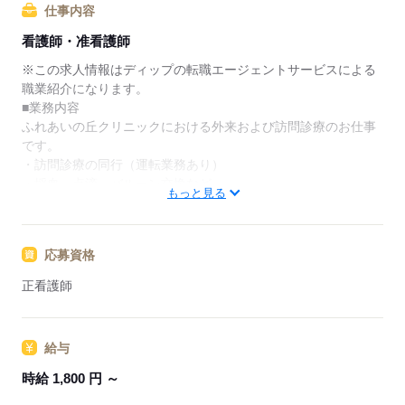
仕事内容
★ご利用メリット
看護師・准看護師
日本最大級の求人情報の中からぴったりな求人をご紹
介。
※この求人情報はディップの転職エージェントサービスによる
履歴書作成のアドバイスや面接日の調整だけでなく、
職業紹介になります。
お給料、お休み、入職時期の交渉もサポートします。
■業務内容
ふれあいの丘クリニックにおける外来および訪問診療のお仕事
【もちろん無料】
です。
費用は一切かかりません。
・訪問診療の同行（運転業務あり）
・採血、点滴、バルーン交換など
もっと見る
・そのほか付随する業務
■おすすめポイント
応募資格
★訪問診療のお仕事です
医師の診療に同行するため安心して業務をスタートできます。
正看護師
需要の高まる在宅分野にてご経験の幅を広げることができま
す。
給与
★日勤のみでワークライフバランス◎
残業もほとんどないのでメリハリつけながら働くことができま
時給 1,800 円 ～
す。