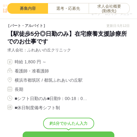
求人会社概要
0
募集内容
選考・応募先
(勤務先)
キープ
ログイン
メニュー
パート・アルバイト
更新日:5月12日
【駅徒歩5分◎日勤のみ】在宅療養支援診療所
でのお仕事です
求人会社
ふれあいの丘クリニック
時給 1,800 円 ～
看護師・准看護師
横浜市都筑区 / 都筑ふれあいの丘駅
長期
■シフト日勤のみ■日勤9：00-18：0…
■休日制度備考シフト制
約1分でかんたん入力