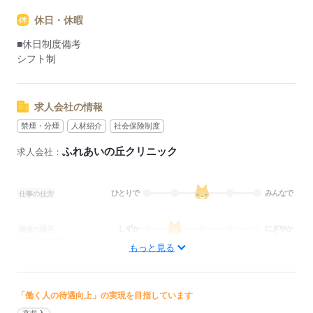
休日・休暇
■休日制度備考
シフト制
求人会社の情報
禁煙・分煙
人材紹介
社会保険制度
ふれあいの丘クリニック
求人会社：
ひとりで
みんなで
仕事の仕方
しずか
にぎやか
職場の様子
配属先部署：
もっと見る
外来; 訪問診療
待遇・福利厚生：
■昇給：年1回
■賞与備考：なし
「働く人の待遇向上」の実現を目指しています
■試用期間：6ヶ月「雇用形態・給与は同条件」