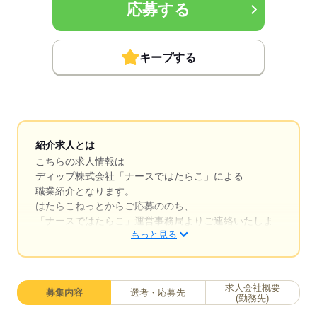
応募する
キープする
紹介求人とは
こちらの求人情報は
ディップ株式会社「ナースではたらこ」による
職業紹介となります。
はたらこねっとからご応募ののち、
「ナースではたらこ」運営事務局よりご連絡いたしま
もっと見る
す。
★職業紹介とは？
求職中の看護師さんの転職を専任の
求人会社概要
募集内容
選考・応募先
キャリアアドバイザーが入職まで無料でサポートいた
(勤務先)
します。