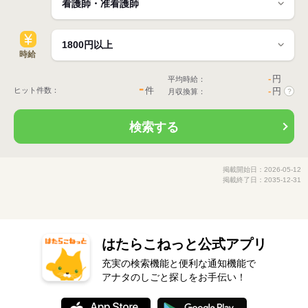
時給
-
円
平均時給：
-
件
ヒット件数：
-
円
月収換算：
?
検索する
掲載開始日：2026-05-12
掲載終了日：2035-12-31
はたらこねっと公式アプリ
充実の検索機能と便利な通知機能で
アナタのしごと探しをお手伝い！