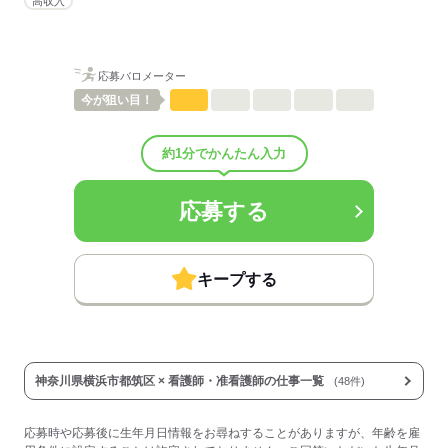
高収入
■試用期間の待遇変更有無：無
■試用期間中の労働条件：■その他福利厚生：
・社会保険は労働条件により加入
■受動喫煙防止措置：
応募バロメーター
敷地内禁煙
今が
狙い目！
応募する
約1分でかんたん入力
応募する
キープする
神奈川県横浜市都筑区 × 看護師・准看護師の仕事一覧
(48件)
応募時や応募後に生年月日情報をお尋ねすることがありますが、年齢を雇