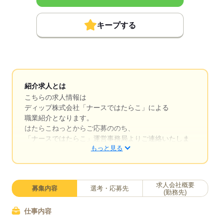
キープする
紹介求人とは
こちらの求人情報は
ディップ株式会社「ナースではたらこ」による
職業紹介となります。
はたらこねっとからご応募ののち、
「ナースではたらこ」運営事務局よりご連絡いたしま
もっと見る
す。
★職業紹介とは？
求職中の看護師さんの転職を専任の
求人会社概要
募集内容
選考・応募先
キャリアアドバイザーが入職まで無料でサポートいた
(勤務先)
します。
仕事内容