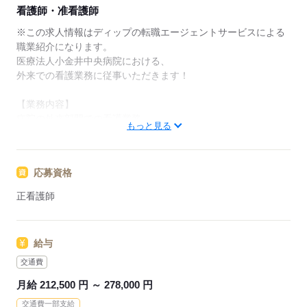
★ご利用メリット
看護師・准看護師
日本最大級の求人情報の中からぴったりな求人をご紹
介。
※この求人情報はディップの転職エージェントサービスによる
履歴書作成のアドバイスや面接日の調整だけでなく、
職業紹介になります。
お給料、お休み、入職時期の交渉もサポートします。
医療法人小金井中央病院における、
外来での看護業務に従事いただきます！
【もちろん無料】
費用は一切かかりません。
【業務内容】
病院の外来部門での看護業務
もっと見る
・診察、内視鏡、その他検査時の介助
・看護処置、手術室介助 など
●患者様、医師のお互いの立場を理解し、
応募資格
診察や検査、治療が円滑に進むようお仕事をお願いいたしま
す！
正看護師
◆働きやすさ◎
日勤のみ、日祝休み、残業は月平均5時間程度と少なめで、
給与
ご家庭やプライベートと両立して働いていただけます！
賞与も高水準のため、モチベーションを保って仕事に取り組め
交通費
る環境です！
月給 212,500 円 ～ 278,000 円
交通費一部支給
◆アクセスについて