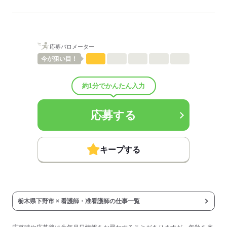
外来
待遇・福利厚生：
■昇給：年1回
■賞与：4.2ヶ月/年
■賞与備考：なし
応募バロメーター
■退職金制度：有（勤続3年以上）
■退職金制度備考：
今が
狙い目！
■試用期間：3ヶ月「雇用形態・給与は同条件」
■試用期間の待遇変更有無：無
約1分でかんたん入力
■試用期間中の労働条件：■その他手当：
●日・祝日手当：5,000円／回
●住宅手当：20,000円／月
応募する
●家族手当：規定により決定
■受動喫煙防止措置：
敷地内禁煙
キープする
応募する
栃木県下野市 × 看護師・准看護師の仕事一覧