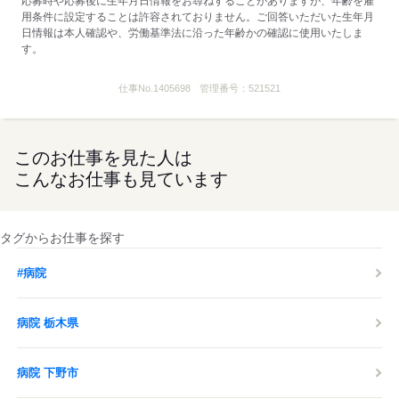
応募時や応募後に生年月日情報をお尋ねすることがありますが、年齢を雇
用条件に設定することは許容されておりません。ご回答いただいた生年月
日情報は本人確認や、労働基準法に沿った年齢かの確認に使用いたしま
す。
仕事No.
1405698
管理番号：
521521
このお仕事を見た人は
こんなお仕事も見ています
タグからお仕事を探す
#病院
病院 栃木県
病院 下野市