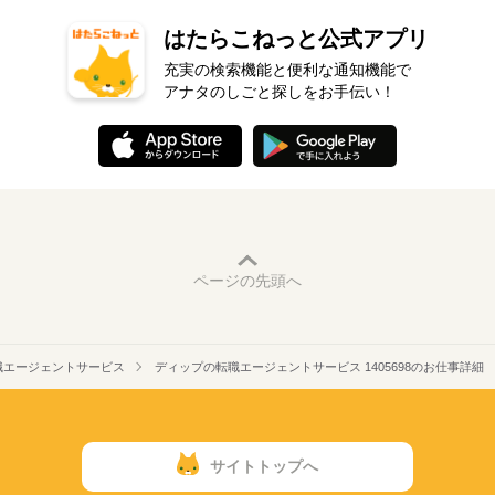
はたらこねっと公式アプリ
充実の検索機能と便利な通知機能で
アナタのしごと探しをお手伝い！
ページの先頭へ
職エージェントサービス
ディップの転職エージェントサービス 1405698のお仕事詳細
サイトトップへ