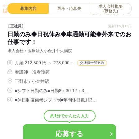
求人会社概要
0
募集内容
選考・応募先
(勤務先)
キープ
ログイン
メニュー
正社員
更新日:5月12日
日勤のみ◆日祝休み◆車通勤可能◆外来でのお
仕事です！
求人会社
医療法人小金井中央病院
月給 212,500 円 ～ 278,000 …
交通費一部支給
看護師・准看護師
下野市 / 小金井駅
■シフト日勤のみ■日勤8：30-17：3…
■休日制度備考シフト制■年間休日数113…
約1分でかんたん入力
応募する