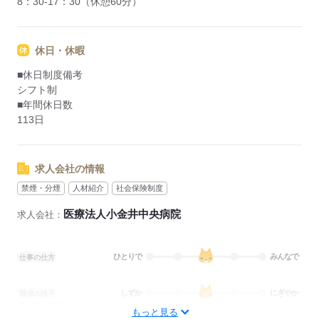
8：30-17：30（休憩60分）
休日・休暇
■休日制度備考
シフト制
■年間休日数
113日
求人会社の情報
禁煙・分煙
人材紹介
社会保険制度
医療法人小金井中央病院
求人会社：
ひとりで
みんなで
仕事の仕方
しずか
にぎやか
職場の様子
配属先部署：
もっと見る