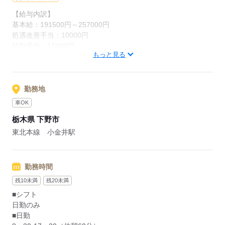
JR宇都宮線「小金井駅」から徒歩20分、
【給与内訳】
マイカー通勤も可能（駐車場あり）です！
基本給：191500円～257000円
処遇改善手当：10000円
特別手当：11000円
応募する
もっと見る
※月給には上記手当を一律含みます
応募する
勤務地
車OK
栃木県 下野市
東北本線 小金井駅
勤務時間
残10未満
残20未満
■シフト
日勤のみ
■日勤