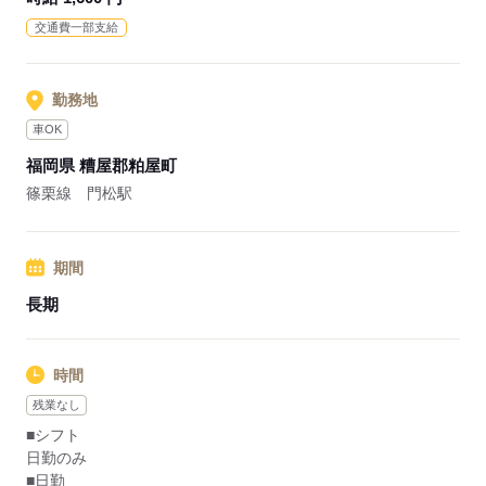
交通費一部支給
◎訪問看護ステーションだけでなく、介護施設や訪問介護など
複数のサービスを展開しており、
在宅から施設まで一貫したサポートを行っています。
勤務地
車OK
応募する
福岡県 糟屋郡粕屋町
篠栗線 門松駅
期間
長期
時間
残業なし
■シフト
日勤のみ
■日勤