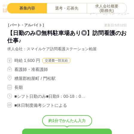
求人会社概要
0
募集内容
選考・応募先
(勤務先)
キープ
ログイン
メニュー
パート・アルバイト
更新日:5月12日
【日勤のみ◎無料駐車場あり◎】訪問看護のお
仕事♪
求人会社
スマイルケア訪問看護ステーション粕屋
時給 1,600 円
交通費一部支給
看護師・准看護師
糟屋郡粕屋町 / 門松駅
長期
■シフト日勤のみ■日勤9：00-18：0…
■休日制度備考シフトによる
約1分でかんたん入力