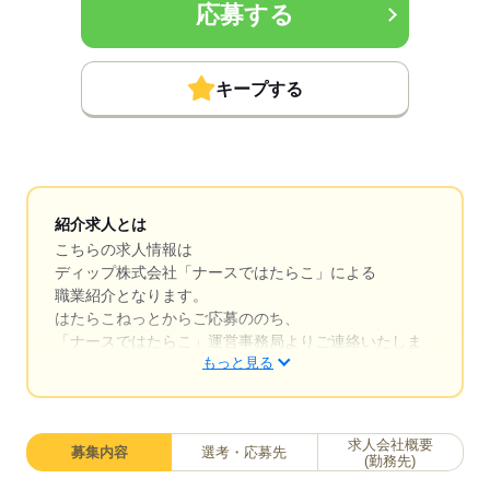
応募する
キープする
紹介求人とは
こちらの求人情報は
ディップ株式会社「ナースではたらこ」による
職業紹介となります。
はたらこねっとからご応募ののち、
「ナースではたらこ」運営事務局よりご連絡いたしま
もっと見る
す。
★職業紹介とは？
求職中の看護師さんの転職を専任の
求人会社概要
募集内容
選考・応募先
キャリアアドバイザーが入職まで無料でサポートいた
(勤務先)
します。