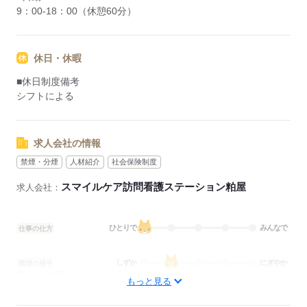
9：00-18：00（休憩60分）
休日・休暇
■休日制度備考
シフトによる
求人会社の情報
禁煙・分煙
人材紹介
社会保険制度
スマイルケア訪問看護ステーション粕屋
求人会社：
ひとりで
みんなで
仕事の仕方
しずか
にぎやか
職場の様子
配属先部署：
もっと見る
訪問看護
待遇・福利厚生：