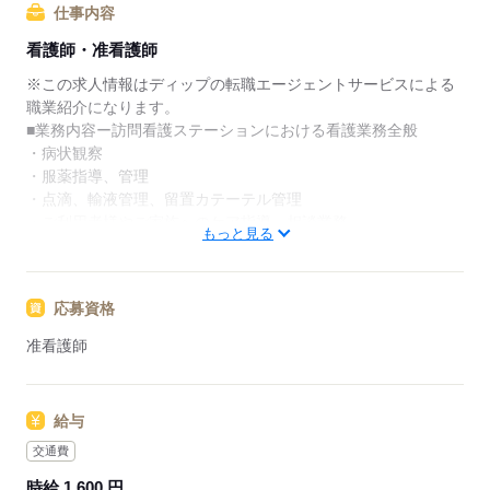
仕事内容
★ご利用メリット
看護師・准看護師
日本最大級の求人情報の中からぴったりな求人をご紹
介。
※この求人情報はディップの転職エージェントサービスによる
履歴書作成のアドバイスや面接日の調整だけでなく、
職業紹介になります。
お給料、お休み、入職時期の交渉もサポートします。
■業務内容ー訪問看護ステーションにおける看護業務全般
・病状観察
【もちろん無料】
・服薬指導、管理
費用は一切かかりません。
・点滴、輸液管理、留置カテーテル管理
・ご利用者様やご家族へのケア指導、相談業務
もっと見る
●訪問先：在宅、施設
●エリア：粕屋町、須恵町、福岡市東区
応募資格
●訪問方法：社用車使用
准看護師
◎同行訪問がありますので、未経験の方も安心して業務をスタ
ートすることができます。
また今後需要が高まる在宅分野でのご経験を積むことができ
給与
ます。
交通費
◎無料駐車場あり！マイカー通勤の方も安心です。
時給 1,600 円