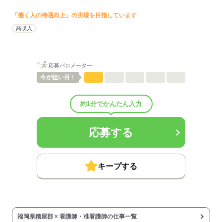
■昇給：年0回
■賞与備考：なし
「働く人の待遇向上」の実現を目指しています
■試用期間：6ヶ月「雇用形態・給与は同条件」
高収入
■試用期間の待遇変更有無：無
■試用期間中の労働条件：■その他福利厚生：
※社会保険は労働条件により加入、有給休暇は法定通り付与
応募バロメーター
・ユニホーム等の貸与あり
今が
狙い目！
・慶弔見舞金、インフルエンザ予防接種等の福利厚生制度あり
・年1回の健康診断あり（会社負担）
・昇給、給与：業績による
約1分でかんたん入力
■その他手当：
同行時は時給1,200円
■受動喫煙防止措置：
応募する
屋内禁煙
応募する
キープする
福岡県糟屋郡 × 看護師・准看護師の仕事一覧