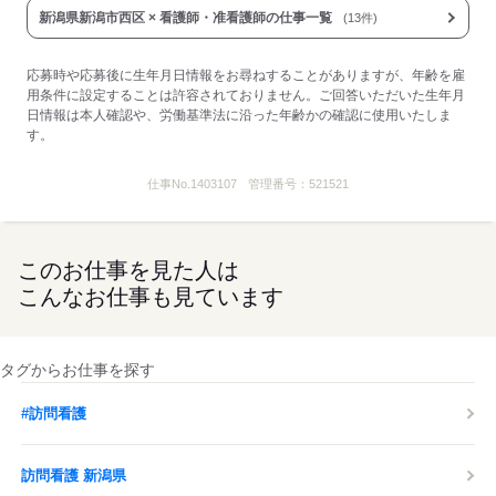
新潟県新潟市西区 × 看護師・准看護師の仕事一覧
(13件)
応募する
応募時や応募後に生年月日情報をお尋ねすることがありますが、年齢を雇
用条件に設定することは許容されておりません。ご回答いただいた生年月
日情報は本人確認や、労働基準法に沿った年齢かの確認に使用いたしま
す。
仕事No.
1403107
管理番号：
521521
このお仕事を見た人は
こんなお仕事も見ています
タグからお仕事を探す
#訪問看護
訪問看護 新潟県