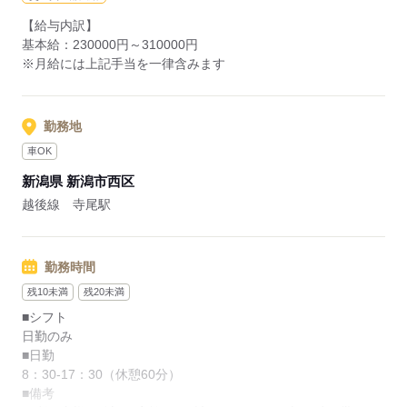
できます。
【給与内訳】
基本給：230000円～310000円
◎マイカー通勤OK
※月給には上記手当を一律含みます
終業後のお迎えやお出かけにも便利です。
◎需要が高まる在宅分野にて経験を積むことでキャリアアップ
勤務地
に繋がります。
車OK
新潟県 新潟市西区
応募する
越後線 寺尾駅
勤務時間
残10未満
残20未満
■シフト
日勤のみ
■日勤
8：30-17：30（休憩60分）
■備考