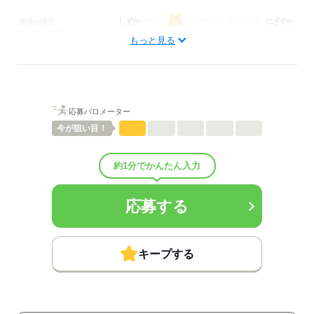
しずか
にぎやか
職場の様子
配属先部署：
もっと見る
訪問看護
待遇・福利厚生：
■昇給：年1回
■賞与：1ヶ月/年
■賞与備考：なし
応募バロメーター
■退職金制度：有（勤続3年以上）
■退職金制度備考：退職金共済加入
今が
狙い目！
■試用期間：3ヶ月「雇用形態・給与は同条件」
■試用期間の待遇変更有無：無
約1分でかんたん入力
■試用期間中の労働条件：■その他手当：
・通勤手当：上限20,000円/月 ※通勤距離が2キロを超える方へ支
給
応募する
※呼び出しで実際に訪問に出た場合は
会社の規定に基づき別途時給で換算し支給
キープする
・認定看護師／助産師手当あり：5,000円
■受動喫煙防止措置：
敷地内禁煙