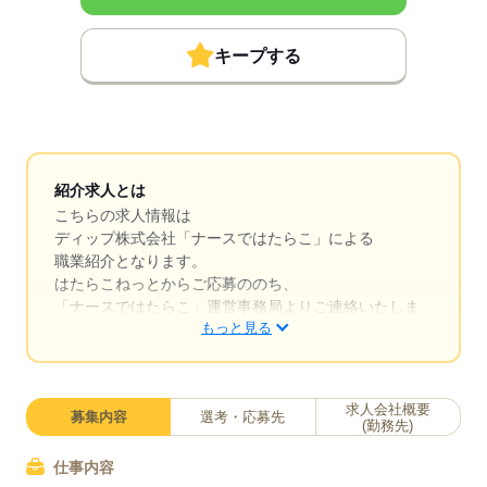
キープする
紹介求人とは
こちらの求人情報は
ディップ株式会社「ナースではたらこ」による
職業紹介となります。
はたらこねっとからご応募ののち、
「ナースではたらこ」運営事務局よりご連絡いたしま
もっと見る
す。
★職業紹介とは？
求職中の看護師さんの転職を専任の
求人会社概要
募集内容
選考・応募先
キャリアアドバイザーが入職まで無料でサポートいた
(勤務先)
します。
仕事内容