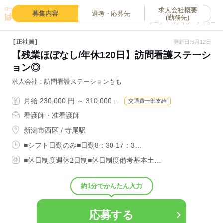
求人会社概要
0
募集内容
選考・応募先
(勤務先)
キープ
ログイン
メニュー
正社員
更新日:5月12日
【残業ほぼなし/年休120日】訪問看護ステーシ
ョン◎
求人会社
訪問看護ステーションもも
月給 230,000 円 ～ 310,000 …
交通費一部支給
看護師・准看護師
新潟市西区 / 寺尾駅
■シフト日勤のみ■日勤8：30-17：3…
■休日制度週休2日制■休日制度備考基本土…
約1分でかんたん入力
応募する