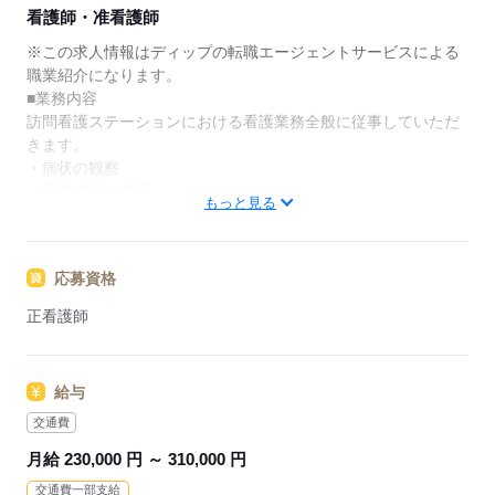
★ご利用メリット
看護師・准看護師
日本最大級の求人情報の中からぴったりな求人をご紹
介。
※この求人情報はディップの転職エージェントサービスによる
履歴書作成のアドバイスや面接日の調整だけでなく、
職業紹介になります。
お給料、お休み、入職時期の交渉もサポートします。
■業務内容
訪問看護ステーションにおける看護業務全般に従事していただ
【もちろん無料】
きます。
費用は一切かかりません。
・病状の観察
・医療機器の管理
もっと見る
・床ずれ予防、処置
・緩和ケア、終末期ケア
・ご家族等への支援
応募資格
・報告書作成 等
正看護師
※普通自動車運転免許必須
※原則社用車使用（私用車使用の場合は別途手当あり）
給与
＊小児看護に強みを持っている事業所です！
交通費
★おすすめポイント★
月給 230,000 円 ～ 310,000 円
◎オンオフの切り分けがしやすい
交通費一部支給
残業はほとんど無く、プライベートの時間を大切にすることが