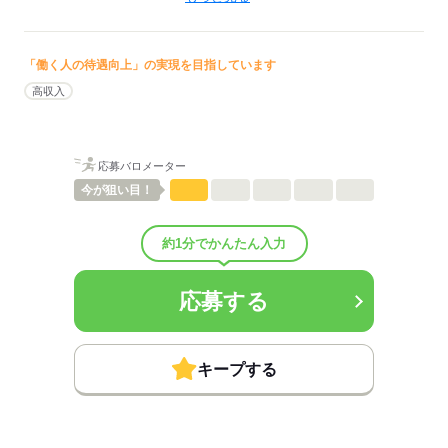
外来
待遇・福利厚生：
■昇給：年1回
■賞与備考：なし
「働く人の待遇向上」の実現を目指しています
■退職金制度：有（勤続5年以上）
高収入
■退職金制度備考：
■試用期間：4ヶ月「雇用形態・給与は同条件」
■試用期間の待遇変更有無：無
■試用期間中の労働条件：■その他福利厚生：
応募バロメーター
※加入保険は勤務日数により異なります（法定通り）
今が
狙い目！
制服貸与
副業OK
扶養控除内考慮
約1分でかんたん入力
正社員登用あり
■その他手当：
交通費規定により支給
応募する
■受動喫煙防止措置：
敷地内禁煙
キープする
応募する