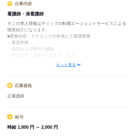
仕事内容
★ご利用メリット
看護師・准看護師
日本最大級の求人情報の中からぴったりな求人をご紹
介。
※この求人情報はディップの転職エージェントサービスによる
履歴書作成のアドバイスや面接日の調整だけでなく、
職業紹介になります。
お給料、お休み、入職時期の交渉もサポートします。
■業務内容：クリニックの外来にて看護業務
・看護業務
【もちろん無料】
・薬局および受付の補助
費用は一切かかりません。
・電話応対、患者さんの対応 など
もっと見る
★求人の特徴＆魅力★
（1）最寄り駅から徒歩圏内＆駐車場あり
従業員用無料駐車場があるので、車通勤の方も安心です！
応募資格
（2）木曜日、祝日固定休み
日曜日午後も休診により休みです！
正看護師
夏季休暇、年末年始休暇もありプライベートとの両立がしや
すいです
（3）小児科メインのクリニック
給与
小児医療全般を中心に赤ちゃんから大人まで、親切に診察す
ることを心掛けていらっしゃいます
時給 1,800 円 ～ 2,000 円
幅広い年齢層の患者様を対応でき、学びに繋がります