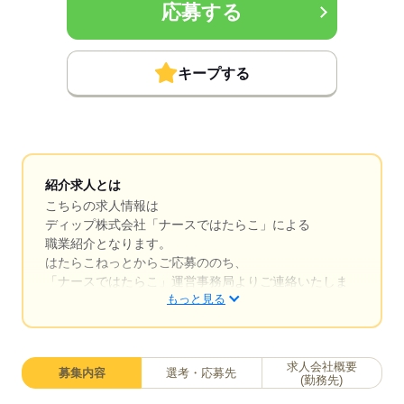
応募する
キープする
紹介求人とは
こちらの求人情報は
ディップ株式会社「ナースではたらこ」による
職業紹介となります。
はたらこねっとからご応募ののち、
「ナースではたらこ」運営事務局よりご連絡いたしま
もっと見る
す。
★職業紹介とは？
求職中の看護師さんの転職を専任の
求人会社概要
募集内容
選考・応募先
キャリアアドバイザーが入職まで無料でサポートいた
(勤務先)
します。