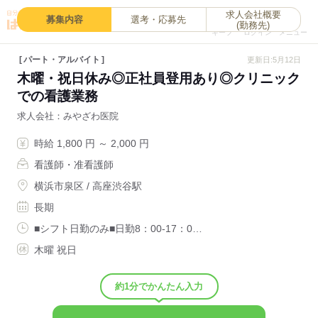
求人会社概要
0
募集内容
選考・応募先
(勤務先)
キープ
ログイン
メニュー
パート・アルバイト
更新日:5月12日
木曜・祝日休み◎正社員登用あり◎クリニック
での看護業務
求人会社
みやざわ医院
時給 1,800 円 ～ 2,000 円
看護師・准看護師
横浜市泉区 / 高座渋谷駅
長期
■シフト日勤のみ■日勤8：00-17：0…
木曜 祝日
約1分でかんたん入力