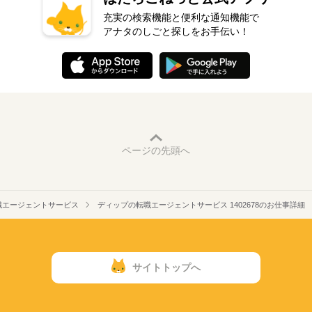
充実の検索機能と便利な通知機能で
アナタのしごと探しをお手伝い！
ページの先頭へ
職エージェントサービス
ディップの転職エージェントサービス 1402678のお仕事詳細
サイトトップへ