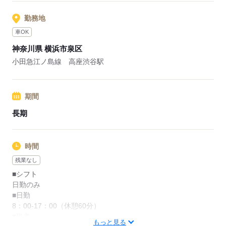
勤務地
応募する
車OK
神奈川県 横浜市泉区
小田急江ノ島線 高座渋谷駅
期間
長期
時間
残業なし
■シフト
日勤のみ
■日勤
8：00-17：00（休憩60分）
■備考
もっと見る