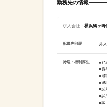
勤務先の情報
求人会社：
横浜鶴ヶ峰
配属先部署
外来
待遇・福利厚生
■昇
■賞
■退
■退
■試
■試
■試