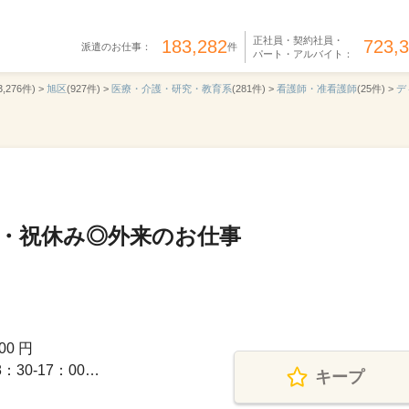
正社員・契約社員・
183,282
723,
派遣のお仕事：
件
パート・アルバイト：
3,276件) >
旭区
(927件) >
医療・介護・研究・教育系
(281件) >
看護師・准看護師
(25件) >
デ
日・祝休み◎外来のお仕事
00 円
30-17：00…
キープ