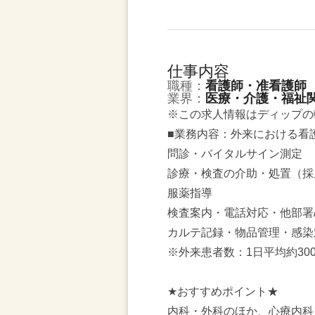
仕事内容
職種：
看護師・准看護師
業界：
医療・介護・福祉
※この求人情報はディップの
■業務内容：外来における看
問診・バイタルサイン測定
診療・検査の介助・処置（採
服薬指導
検査案内・電話対応・他部署
カルテ記録・物品管理・感染
※外来患者数：1日平均約30
★おすすめポイント★
内科・外科のほか、心療内科