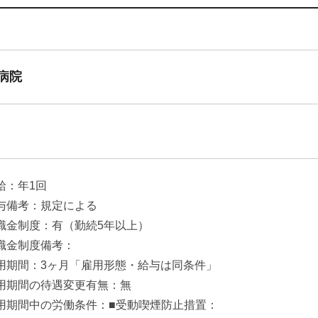
病院
給：年1回
与備考：規定による
職金制度：有（勤続5年以上）
職金制度備考：
用期間：3ヶ月「雇用形態・給与は同条件」
用期間の待遇変更有無：無
用期間中の労働条件：■受動喫煙防止措置：