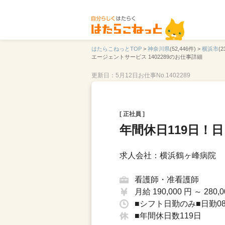
はたらこねっとTOP
>
神奈川県
(52,446件) >
横浜市
(2
エージェントサービス 1402289のお仕事詳細
更新日：5月12日
お仕事No.1402289
[ 正社員 ]
年間休日119日！
求人会社：横浜鶴ヶ峰病院
看護師・准看護師
月給 190,000 円 ～ 280,0
■シフト日勤のみ■日勤08：
■年間休日数119日