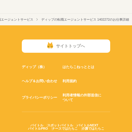
職エージェントサービス
ディップの転職エージェントサービス 1402272のお仕事詳細
サイトトップへ
ディップ（株）
はたらこねっととは
ヘルプ＆お問い合わせ
利用規約
利用者情報の外部送信に
プライバシーポリシー
ついて
バイトル
スポットバイトル
バイトルNEXT
バイトルPRO
ナースではたらこ
介護ではたらこ