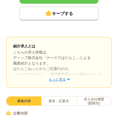
キープする
紹介求人とは
こちらの求人情報は
ディップ株式会社「ナースではたらこ」による
職業紹介となります。
はたらこねっとからご応募ののち、
「ナースではたらこ」運営事務局よりご連絡いたしま
もっと見る
す。
★職業紹介とは？
求職中の看護師さんの転職を専任の
求人会社概要
募集内容
選考・応募先
キャリアアドバイザーが入職まで無料でサポートいた
(勤務先)
します。
仕事内容