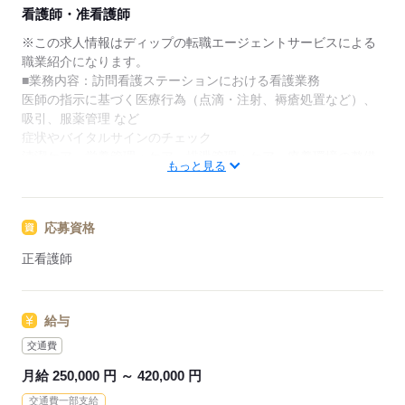
★ご利用メリット
看護師・准看護師
日本最大級の求人情報の中からぴったりな求人をご紹
介。
※この求人情報はディップの転職エージェントサービスによる
履歴書作成のアドバイスや面接日の調整だけでなく、
職業紹介になります。
お給料、お休み、入職時期の交渉もサポートします。
■業務内容：訪問看護ステーションにおける看護業務
医師の指示に基づく医療行為（点滴・注射、褥瘡処置など）、
【もちろん無料】
吸引、服薬管理 など
費用は一切かかりません。
症状やバイタルサインのチェック
清潔ケア、栄養管理・ケア、排泄管理・ケア、療養環境の整備
もっと見る
★おすすめポイント★
子どもに特化した訪問看護ステーションです。
応募資格
小児科の経験を活かしたい方、
お子様と接することが好きな方におすすめの環境です。
正看護師
NICU経験のある看護師や小児病院での経験があるリハスタッフ
が在籍し、質の高いサービスを提供しています。
専門分野に携わり、深い知識が身につきます！
給与
日勤のみで、生活リズムも整い、家事や育児とも両立可能◎
退職金共済にも加入済！
交通費
月給 250,000 円 ～ 420,000 円
応募する
交通費一部支給