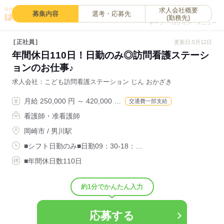
求人会社概要
0
募集内容
選考・応募先
(勤務先)
キープ
ログイン
メニュー
正社員
更新日:5月12日
年間休日110日！日勤のみ◎訪問看護ステーシ
ョンのお仕事♪
求人会社
こども訪問看護ステーション じん おかざき
月給 250,000 円 ～ 420,000 …
交通費一部支給
看護師・准看護師
岡崎市 / 男川駅
■シフト日勤のみ■日勤09：30-18：…
■年間休日数110日
約1分でかんたん入力
応募する