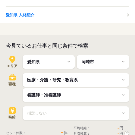
愛知県 人材紹介
今見ているお仕事と同じ条件で検索
エリア
職種
時給
-
円
平均時給：
-
件
ヒット件数：
-
円
月収換算：
?