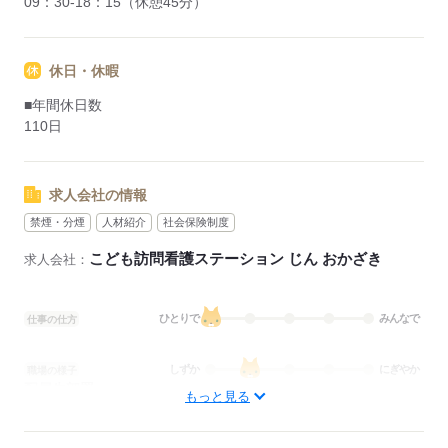
09：30-18：15（休憩45分）
休日・休暇
■年間休日数
110日
求人会社の情報
禁煙・分煙
人材紹介
社会保険制度
こども訪問看護ステーション じん おかざき
求人会社：
ひとりで
みんなで
仕事の仕方
しずか
にぎやか
職場の様子
配属先部署：
もっと見る
訪問看護
待遇・福利厚生：
■昇給：年1回