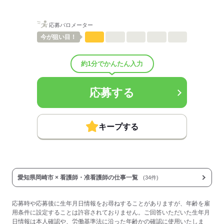
■賞与：2.6ヶ月/年
■賞与備考：なし
応募バロメーター
■試用期間：3ヶ月
■試用期間の待遇変更有無：有
今が
狙い目！
■試用期間中の労働条件：雇用形態変動無し/基本給からマイナス1万
円■その他福利厚生：
約1分でかんたん入力
退職金共済加入
■受動喫煙防止措置：
屋内禁煙
応募する
応募する
キープする
愛知県岡崎市 × 看護師・准看護師の仕事一覧
(34件)
応募時や応募後に生年月日情報をお尋ねすることがありますが、年齢を雇
用条件に設定することは許容されておりません。ご回答いただいた生年月
日情報は本人確認や、労働基準法に沿った年齢かの確認に使用いたしま