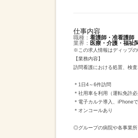
仕事内容
職種：
看護師・准看護師
業界：
医療・介護・福祉
※この求人情報はディップの
【業務内容】
訪問看護における処置、検査
＊1日4～6件訪問
＊社用車を利用（運転免許必
＊電子カルテ導入、iPhone
＊オンコールあり
◎グループの病院や各事業所