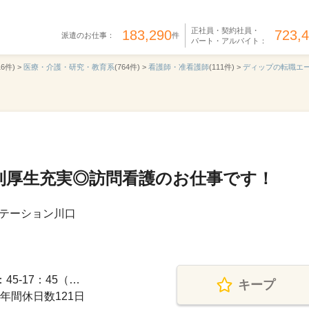
正社員・契約社員・
183,290
723,
派遣のお仕事：
件
パート・アルバイト：
16件) >
医療・介護・研究・教育系
(764件) >
看護師・准看護師
(111件) >
ディップの転職エ
利厚生充実◎訪問看護のお仕事です！
テーション川口
45-17：45（…
キープ
年間休日数121日