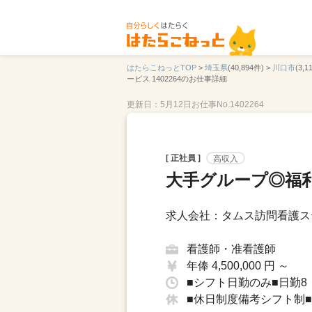
はたらこねっとTOP
>
埼玉県
(40,894件) >
川口市
(3,1
ービス 1402264のお仕事詳細
更新日：5月12日
お仕事No.1402264
[ 正社員 ]
高収入
大手グループ◎福
求人会社：タムス訪問看護ス
看護師・准看護師
年俸 4,500,000 円 ～
■シフト日勤のみ■日勤8：
■休日制度備考シフト制■