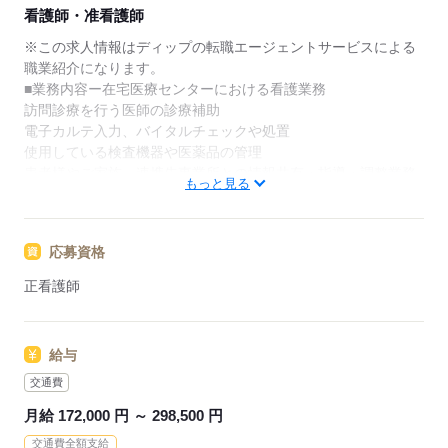
★ご利用メリット
看護師・准看護師
日本最大級の求人情報の中からぴったりな求人をご紹
介。
※この求人情報はディップの転職エージェントサービスによる
履歴書作成のアドバイスや面接日の調整だけでなく、
職業紹介になります。
お給料、お休み、入職時期の交渉もサポートします。
■業務内容ー在宅医療センターにおける看護業務
訪問診療を行う医師の診療補助
【もちろん無料】
電子カルテ入力、バイタルチェックや処置
費用は一切かかりません。
使用している検査機器や医薬品の管理
患者様やご家族、連携先事業所との情報共有・指導・調整業務
もっと見る
患者様からの相談対応
院内関係部署との情報共有
応募資格
★おすすめポイント★
在宅の勤務に不安を感じている方も、医師と一緒に訪問を行い
正看護師
ますので、安心して業務をスタートできます。
需要が高まる在宅の分野で看護師として経験の幅が広がりま
す。
給与
土日祝休みで予定も立てやすく、家事や育児とも両立可能！
託児所があるため、これからライフイベントを迎える方にもお
交通費
すすめ◎
月給 172,000 円 ～ 298,500 円
交通費全額支給