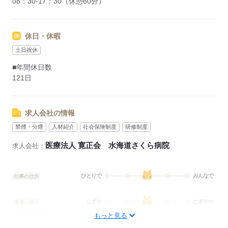
08：30-17：30（休憩60分）
休日・休暇
土日祝休
■年間休日数
121日
求人会社の情報
禁煙・分煙
人材紹介
社会保険制度
研修制度
医療法人 寛正会 水海道さくら病院
求人会社：
ひとりで
みんなで
仕事の仕方
しずか
にぎやか
職場の様子
配属先部署：
もっと見る
訪問診療