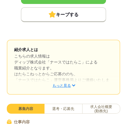
キープする
紹介求人とは
こちらの求人情報は
ディップ株式会社「ナースではたらこ」による
職業紹介となります。
はたらこねっとからご応募ののち、
「ナースではたらこ」運営事務局よりご連絡いたしま
もっと見る
す。
★職業紹介とは？
求職中の看護師さんの転職を専任の
求人会社概要
募集内容
選考・応募先
キャリアアドバイザーが入職まで無料でサポートいた
(勤務先)
します。
仕事内容