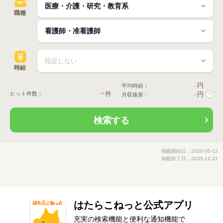
職種
時給
-
円
平均時給：
-
件
ヒット件数：
-
円
月収換算：
?
検索する
掲載開始日：2026-05-12
掲載終了日：2035-12-31
はたらこねっと公式アプリ
充実の検索機能と便利な通知機能で