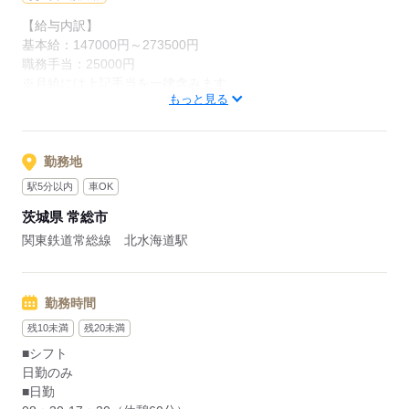
応募する
【給与内訳】
基本給：147000円～273500円
職務手当：25000円
※月給には上記手当を一律含みます
もっと見る
応募する
勤務地
駅5分以内
車OK
茨城県 常総市
関東鉄道常総線 北水海道駅
勤務時間
残10未満
残20未満
■シフト
日勤のみ
■日勤