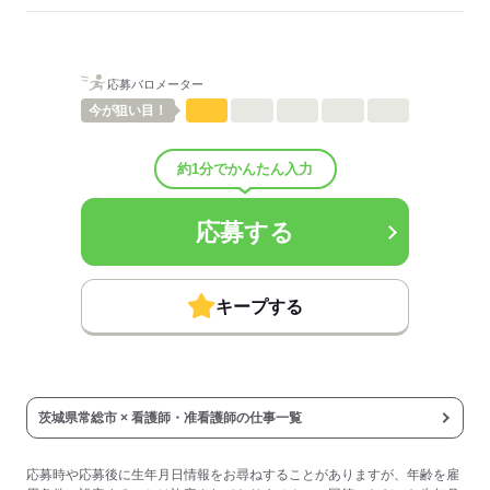
待遇・福利厚生：
■昇給：年1回
■賞与：3ヶ月/年
■賞与備考：なし
応募バロメーター
■退職金制度：有（勤続3年以上）
■退職金制度備考：
今が
狙い目！
■試用期間：3ヶ月「雇用形態・給与は同条件」
■試用期間の待遇変更有無：無
約1分でかんたん入力
■試用期間中の労働条件：■その他手当：
・職務手当 25,000円～40,000円
・家族手当 3,000円～10,000円/月
応募する
・年末年始手当
日勤 5,000円/回
当直 10,000円/回
■受動喫煙防止措置：
キープする
敷地内禁煙
応募する
茨城県常総市 × 看護師・准看護師の仕事一覧
応募時や応募後に生年月日情報をお尋ねすることがありますが、年齢を雇