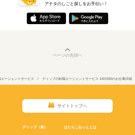
アナタのしごと探しをお手伝い！
ページの先頭へ
職エージェントサービス
ディップの転職エージェントサービス 1401950のお仕事詳細
サイトトップへ
ディップ（株）
はたらこねっととは