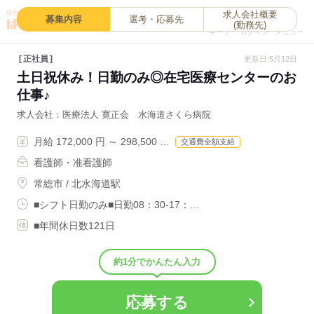
求人会社概要
0
募集内容
選考・応募先
(勤務先)
キープ
ログイン
メニュー
正社員
更新日:5月12日
土日祝休み！日勤のみ◎在宅医療センターのお
仕事♪
求人会社
医療法人 寛正会 水海道さくら病院
月給 172,000 円 ～ 298,500 …
交通費全額支給
看護師・准看護師
常総市 / 北水海道駅
■シフト日勤のみ■日勤08：30-17：…
■年間休日数121日
約1分でかんたん入力
応募する