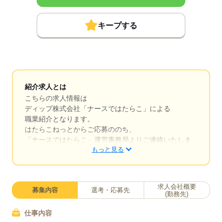
キープする
紹介求人とは
こちらの求人情報は
ディップ株式会社「ナースではたらこ」による
職業紹介となります。
はたらこねっとからご応募ののち、
「ナースではたらこ」運営事務局よりご連絡いたしま
もっと見る
す。
★職業紹介とは？
求職中の看護師さんの転職を専任の
求人会社概要
募集内容
選考・応募先
キャリアアドバイザーが入職まで無料でサポートいた
(勤務先)
します。
仕事内容