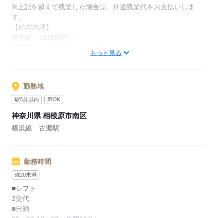
※上記を超えて残業した場合は、別途残業代をお支払いしま
応募する
す。
【給与内訳】
基本給：181000円～
介護職員処遇改善手当：18000円
もっと見る
ベースアップ支援手当：7000円
※月給には上記手当を一律含みます
勤務地
応募する
駅5分以内
車OK
神奈川県 相模原市南区
横浜線 古淵駅
勤務時間
残20未満
■シフト
2交代
■日勤