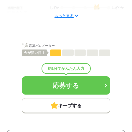
しずか
にぎやか
職場の様子
配属先部署：
もっと見る
看護に関する業務
待遇・福利厚生：
■昇給：年1回
■賞与備考：規定による
■試用期間：3ヶ月「雇用形態・給与は同条件」
応募バロメーター
■試用期間の待遇変更有無：無
■試用期間中の労働条件：■その他手当：
今が
狙い目！
基本給には資格手当：10,000円
生涯設計手当：55,000円を含む
約1分でかんたん入力
■受動喫煙防止措置：
屋内禁煙
応募する
応募する
キープする