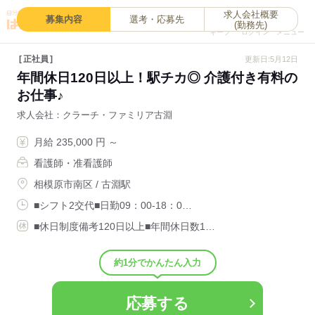
求人会社概要
0
募集内容
選考・応募先
(勤務先)
キープ
ログイン
メニュー
正社員
更新日:5月12日
年間休日120日以上！駅チカ◎ 介護付き有料の
お仕事♪
求人会社
クラーチ・ファミリア古淵
月給 235,000 円 ～
看護師・准看護師
相模原市南区 / 古淵駅
■シフト2交代■日勤09：00-18：0…
■休日制度備考120日以上■年間休日数1…
約1分でかんたん入力
応募する