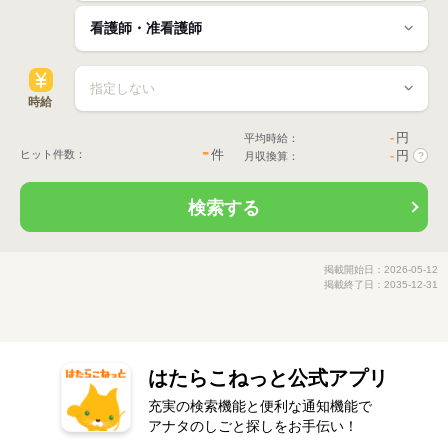
時給
-
円
平均時給：
-
件
ヒット件数：
-
円
月収換算：
?
検索する
掲載開始日：2026-05-12
掲載終了日：2035-12-31
はたらこねっと公式アプリ
充実の検索機能と便利な通知機能で
アナタのしごと探しをお手伝い！