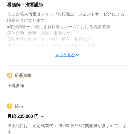
★ご利用メリット
看護師・准看護師
日本最大級の求人情報の中からぴったりな求人をご紹
介。
※この求人情報はディップの転職エージェントサービスによる
履歴書作成のアドバイスや面接日の調整だけでなく、
職業紹介になります。
お給料、お休み、入職時期の交渉もサポートします。
■業務内容ー介護付き有料老人ホームにおける看護業務
身体介助（食事・入浴・排泄など）
【もちろん無料】
日常生活のサポート（移動・更衣・整容など）
費用は一切かかりません。
季節イベントやレクリエーションの企画・実施
介護記録の作成および情報共有（申し送り）
もっと見る
医療職・ケアマネジャーとの連絡・調整
ご入居者・ご家族へのご対応 など
応募資格
★おすすめポイント
全室個室の為、利用者様のプライバシーに配慮した個別性のあ
正看護師
る看護が提供出来ます。
入社時研修の後は固定のOJTトレーナーと共に、習熟度に合わ
せて実務を学びますので、新しい職場で安心して業務を開始で
給与
きます。
年間休日が120日以上で、メリハリをつけた勤務が可能！
月給 235,000 円 ～
うれしい食事補助もあり◎
※上記には、固定残業代：29,000円/15時間相当が含まれていま
す。