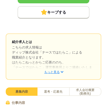
キープする
紹介求人とは
こちらの求人情報は
ディップ株式会社「ナースではたらこ」による
職業紹介となります。
はたらこねっとからご応募ののち、
「ナースではたらこ」運営事務局よりご連絡いたしま
もっと見る
す。
★職業紹介とは？
求職中の看護師さんの転職を専任の
求人会社概要
募集内容
選考・応募先
キャリアアドバイザーが入職まで無料でサポートいた
(勤務先)
します。
仕事内容