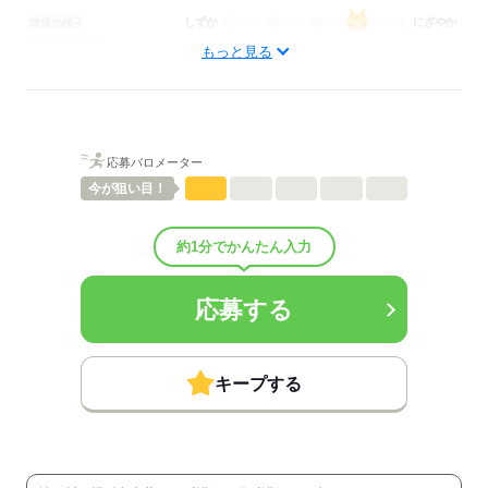
しずか
にぎやか
職場の様子
配属先部署：
もっと見る
看護に関する業務
待遇・福利厚生：
■昇給：年1回
■賞与：3.5ヶ月/年
■賞与備考：なし
応募バロメーター
■退職金制度：有（勤続1年以上）
■退職金制度備考：
今が
狙い目！
■試用期間：3ヶ月「雇用形態・給与は同条件」
■試用期間の待遇変更有無：無
約1分でかんたん入力
■試用期間中の労働条件：■その他福利厚生：
・制服貸与
・東急共済組合加入
応募する
・永年勤続報奨制度
・自己啓発支援制度
・東急ハーヴェストクラブ
・カフェテリアプラン
キープする
・東急グループ各種割引
・グループ団体保険制度
・東急不動産ホールディングス持株会
・社内研究発表会（海外視察あり）
■その他手当：