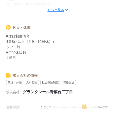
16：00-9：00（休憩120分）
■備考
もっと見る
※勤務時間は施設により変動がある場合がございます
休日・休暇
応募する
■休日制度備考
4週8休以上（月9～10日休））
シフト制
■年間休日数
115日
求人会社の情報
禁煙・分煙
人材紹介
社会保険制度
資格支援
グランクレール青葉台二丁目
求人会社：
ひとりで
みんなで
仕事の仕方