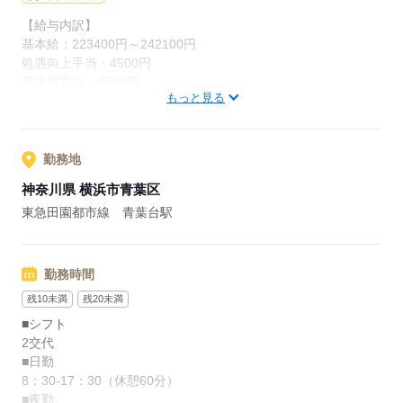
施設）の宿泊優待など福利厚生も充実しています！
【給与内訳】
基本給：223400円～242100円
処遇向上手当：4500円
応募する
看護職手当：4500円
もっと見る
※月給には上記手当を一律含みます
応募する
勤務地
神奈川県 横浜市青葉区
東急田園都市線 青葉台駅
勤務時間
残10未満
残20未満
■シフト
2交代
■日勤
8：30-17：30（休憩60分）
■夜勤