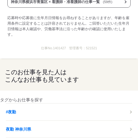
神奈川県横浜市青葉区 × 看護師・准看護師の仕事一覧
(59件)
●看護職手当：4,500円～55,000円
●住宅手当（規定あり）
●扶養手当（規定あり）
応募時や応募後に生年月日情報をお尋ねすることがありますが、年齢を雇
■受動喫煙防止措置：
用条件に設定することは許容されておりません。ご回答いただいた生年月
屋内禁煙
日情報は本人確認や、労働基準法に沿った年齢かの確認に使用いたしま
す。
応募する
仕事No.
1401427
管理番号：
521521
このお仕事を見た人は
こんなお仕事も見ています
タグからお仕事を探す
#夜勤
夜勤 神奈川県