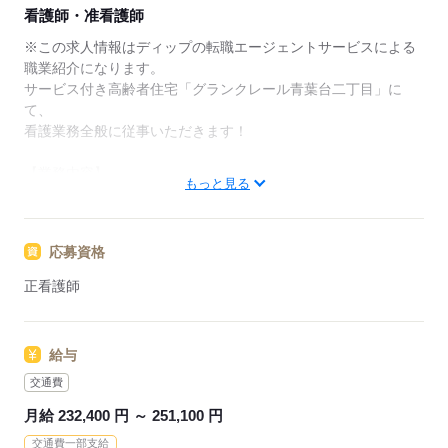
★ご利用メリット
看護師・准看護師
日本最大級の求人情報の中からぴったりな求人をご紹
介。
※この求人情報はディップの転職エージェントサービスによる
履歴書作成のアドバイスや面接日の調整だけでなく、
職業紹介になります。
お給料、お休み、入職時期の交渉もサポートします。
サービス付き高齢者住宅「グランクレール青葉台二丁目」に
て、
【もちろん無料】
看護業務全般に従事いただきます！
費用は一切かかりません。
【業務内容】
もっと見る
・バイタルチェック、健康管理
・服薬や診察の補助
・歩行、食事、排泄、入浴などの身体介助
応募資格
・レクリエーションや季節行事の準備・実行 など
正看護師
【施設について】
住宅戸数：計114戸
※主に自立した方向けの80戸＋要介護認定を受けた方向けの介
給与
護フロア全34戸
交通費
◆母体安定で安心◎
月給 232,400 円 ～ 251,100 円
東急不動産ホールディングスのグループ会社が運営しており、
交通費一部支給
東急グループの共済組合や東急ハーヴェストクラブ（リゾート