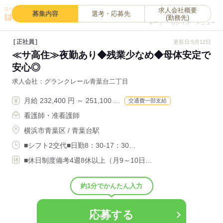
求人会社概要
0
募集内容
選考・応募先
(勤務先)
キープ
ログイン
メニュー
正社員
更新日:5月12日
≪サ高住≫夜勤あり◆残業少なめ◆母体安定で
安心◎
求人会社
グランクレール青葉台二丁目
月給 232,400 円 ～ 251,100 …
交通費一部支給
看護師・准看護師
横浜市青葉区 / 青葉台駅
■シフト2交代■日勤8：30-17：30…
■休日制度備考4週8休以上（月9～10日…
約1分でかんたん入力
応募する