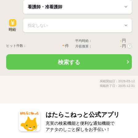
時給
-
円
平均時給：
-
件
ヒット件数：
-
円
月収換算：
?
検索する
掲載開始日：2026-05-12
掲載終了日：2035-12-31
はたらこねっと公式アプリ
充実の検索機能と便利な通知機能で
アナタのしごと探しをお手伝い！