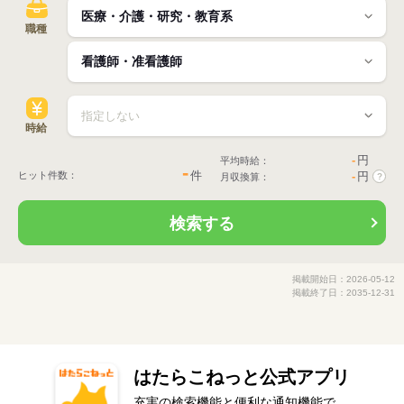
職種
時給
-
円
平均時給：
-
件
ヒット件数：
-
円
月収換算：
?
検索する
掲載開始日：2026-05-12
掲載終了日：2035-12-31
はたらこねっと公式アプリ
充実の検索機能と便利な通知機能で