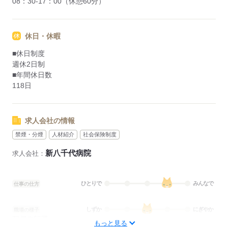
08：30-17：00（休憩60分）
休日・休暇
■休日制度
週休2日制
■年間休日数
118日
求人会社の情報
禁煙・分煙
人材紹介
社会保険制度
新八千代病院
求人会社：
ひとりで
みんなで
仕事の仕方
しずか
にぎやか
職場の様子
配属先部署：
もっと見る