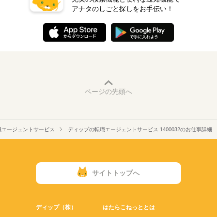
アナタのしごと探しをお手伝い！
ページの先頭へ
職エージェントサービス
ディップの転職エージェントサービス 1400032のお仕事詳細
サイトトップへ
ディップ（株）
はたらこねっととは