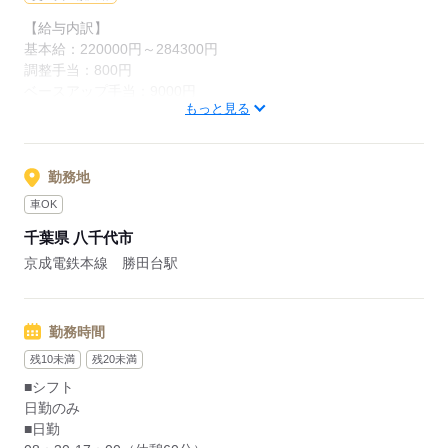
応募する
【給与内訳】
基本給：220000円～284300円
調整手当：800円
ベースアップ手当：9000円
もっと見る
※月給には上記手当を一律含みます
応募する
勤務地
車OK
千葉県 八千代市
京成電鉄本線 勝田台駅
勤務時間
残10未満
残20未満
■シフト
日勤のみ
■日勤