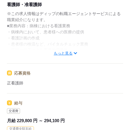
★ご利用メリット
看護師・准看護師
日本最大級の求人情報の中からぴったりな求人をご紹
介。
※この求人情報はディップの転職エージェントサービスによる
履歴書作成のアドバイスや面接日の調整だけでなく、
職業紹介になります。
お給料、お休み、入職時期の交渉もサポートします。
■業務内容：病棟における看護業務
・病棟内において、患者様への医療の提供
【もちろん無料】
・看護計画の作成
費用は一切かかりません。
・患者様の検温など、バイタルチェック業務
・医師の指示による看護管理業務
もっと見る
・医師の診療補助、採血・点滴等の処置、入院患者様のケア
★おすすめポイント★
応募資格
回復期病棟・地域包括ケア病棟・療養病棟を有し、幅広い看護
に携わることができます。
正看護師
年間休日は118日で、時間外も少ないため、家事や育児とも両
立しやすい環境です。
賞与が3.4ヶ月の支給実績があるほか、退職金共済にも加入し、
給与
働きがいのある条件です。
職員食堂完備（昼食：1食300円／月額5,000円）など、福利厚
交通費
生も充実◎
月給 229,800 円 ～ 294,100 円
交通費全額支給