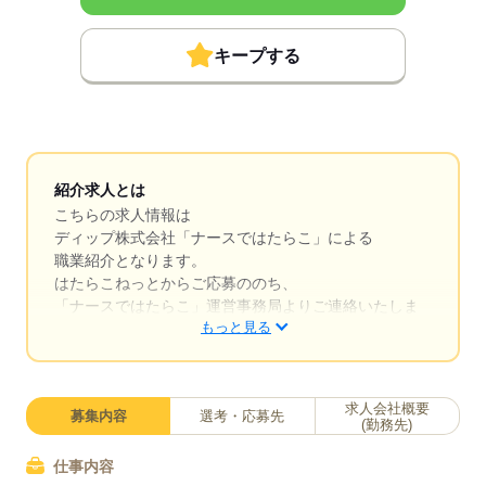
キープする
紹介求人とは
こちらの求人情報は
ディップ株式会社「ナースではたらこ」による
職業紹介となります。
はたらこねっとからご応募ののち、
「ナースではたらこ」運営事務局よりご連絡いたしま
もっと見る
す。
★職業紹介とは？
求職中の看護師さんの転職を専任の
求人会社概要
募集内容
選考・応募先
キャリアアドバイザーが入職まで無料でサポートいた
(勤務先)
します。
仕事内容