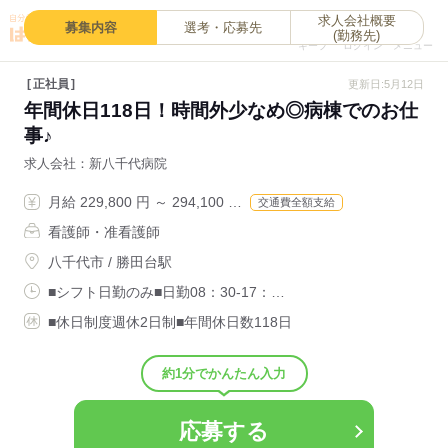
求人会社概要
0
募集内容
選考・応募先
(勤務先)
キープ
ログイン
メニュー
正社員
更新日:5月12日
年間休日118日！時間外少なめ◎病棟でのお仕
事♪
求人会社
新八千代病院
月給 229,800 円 ～ 294,100 …
交通費全額支給
看護師・准看護師
八千代市 / 勝田台駅
■シフト日勤のみ■日勤08：30-17：…
■休日制度週休2日制■年間休日数118日
約1分でかんたん入力
応募する