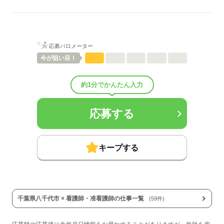
病棟
待遇・福利厚生：
■昇給：年1回
■賞与：3.4ヶ月/年
■賞与備考：なし
応募バロメーター
■退職金制度：有（勤続3年以上）
■退職金制度備考：退職金共済加入
今が
狙い目！
■試用期間：3ヶ月「雇用形態・給与は同条件」
■試用期間の待遇変更有無：無
約1分でかんたん入力
■試用期間中の労働条件：■その他手当：
・調整手当：800円～41,500円
・日祝手当：基本給の1/100
応募する
■受動喫煙防止措置：
屋内禁煙
キープする
応募する
千葉県八千代市 × 看護師・准看護師の仕事一覧
(59件)