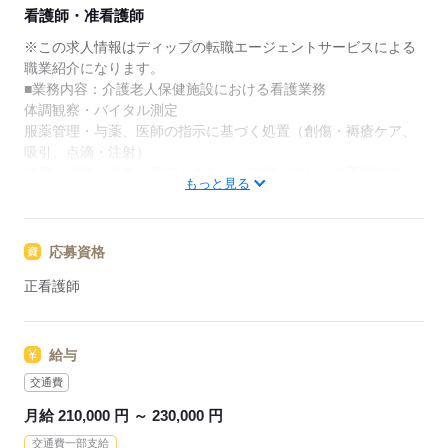
★ご利用メリット
看護師・准看護師
日本最大級の求人情報の中からぴったりな求人をご紹
介。
※この求人情報はディップの転職エージェントサービスによる
履歴書作成のアドバイスや面接日の調整だけでなく、
職業紹介になります。
お給料、お休み、入職時期の交渉もサポートします。
■業務内容：介護老人保健施設における看護業務
体調観察・バイタル測定
【もちろん無料】
服薬管理・与薬、医師の指示に基づく処置（創傷・褥瘡ケア、
費用は一切かかりません。
吸引、点滴・注射）
清潔・排泄・栄養（経管を含む）・口腔ケアなどの看護的支
もっと見る
援、感染予防
多職種連携と在宅復帰支援（リハビリとの連携、受診・往診対
応、家族支援・退所調整）
応募資格
看護記録・急変時の初期対応
正看護師
★おすすめポイント★
常勤の医師も在籍し、利用者様の体調不良時も安心です。
他職種と連携しながら、在宅復帰に向けた看護を学ぶことがで
給与
きます。
年間休日は113日で、時間外も少なめのため、メリハリをつけ
交通費
た勤務ができます。
月給 210,000 円 ～ 230,000 円
賞与は4カ月分で、モチベーションにつながります！
交通費一部支給