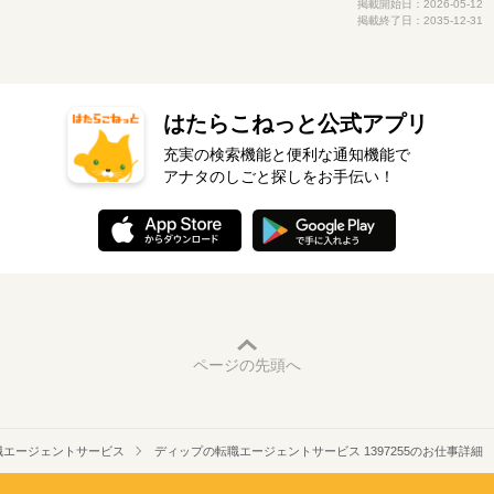
掲載開始日：2026-05-12
掲載終了日：2035-12-31
はたらこねっと公式アプリ
充実の検索機能と便利な通知機能で
アナタのしごと探しをお手伝い！
ページの先頭へ
職エージェントサービス
ディップの転職エージェントサービス 1397255のお仕事詳細