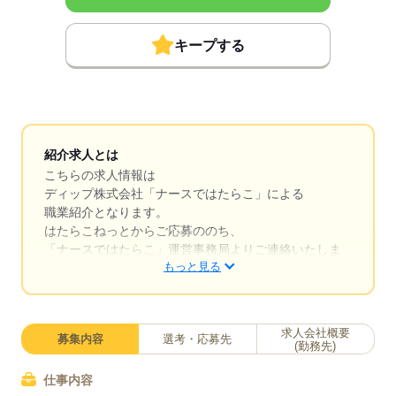
キープする
紹介求人とは
こちらの求人情報は
ディップ株式会社「ナースではたらこ」による
職業紹介となります。
はたらこねっとからご応募ののち、
「ナースではたらこ」運営事務局よりご連絡いたしま
もっと見る
す。
★職業紹介とは？
求職中の看護師さんの転職を専任の
求人会社概要
募集内容
選考・応募先
キャリアアドバイザーが入職まで無料でサポートいた
(勤務先)
します。
仕事内容