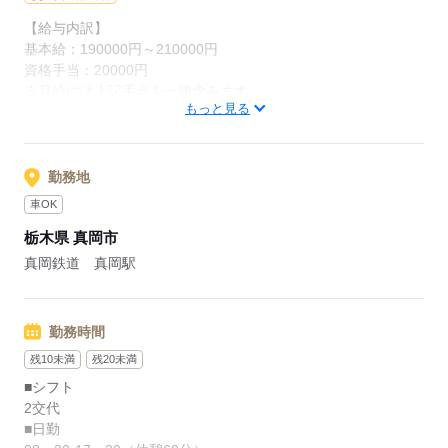
【給与内訳】
応募する
基本給：190000円～210000円
資格手当：20000円
※月給には上記手当を一律含みます
もっと見る
応募する
勤務地
車OK
栃木県 真岡市
真岡鉄道 真岡駅
勤務時間
残10未満
残20未満
■シフト
2交代
■日勤