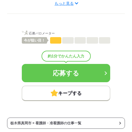
配属先部署：
もっと見る
看護に関する業務
待遇・福利厚生：
■昇給：年1回
■賞与：4ヶ月/年
■賞与備考：なし
応募バロメーター
■退職金制度：有（勤続1年以上）
■退職金制度備考：
今が
狙い目！
■試用期間：3ヶ月「雇用形態・給与は同条件」
■試用期間の待遇変更有無：無
約1分でかんたん入力
■試用期間中の労働条件：■受動喫煙防止措置：
屋内禁煙
応募する
応募する
キープする
栃木県真岡市 × 看護師・准看護師の仕事一覧