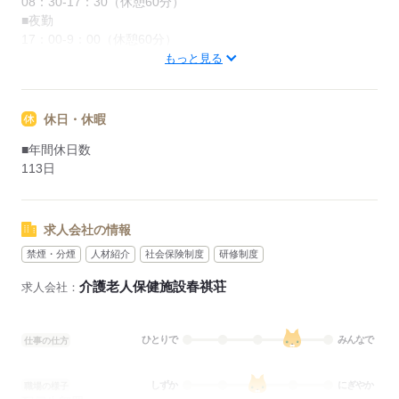
08：30-17：30（休憩60分）
■夜勤
17：00-9：00（休憩60分）
もっと見る
応募する
休日・休暇
■年間休日数
113日
求人会社の情報
禁煙・分煙
人材紹介
社会保険制度
研修制度
介護老人保健施設春祺荘
求人会社：
ひとりで
みんなで
仕事の仕方
しずか
にぎやか
職場の様子