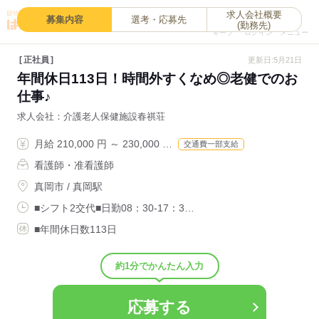
求人会社概要
0
募集内容
選考・応募先
(勤務先)
キープ
ログイン
メニュー
正社員
更新日:5月21日
年間休日113日！時間外すくなめ◎老健でのお
仕事♪
求人会社
介護老人保健施設春祺荘
月給 210,000 円 ～ 230,000 …
交通費一部支給
看護師・准看護師
真岡市 / 真岡駅
■シフト2交代■日勤08：30-17：3…
■年間休日数113日
約1分でかんたん入力
応募する