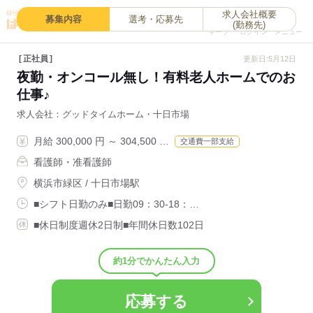
求人会社概要
0
募集内容
選考・応募先
(勤務先)
キープ
ログイン
メニュー
正社員
更新日:5月12日
夜勤・オンコール無し！有料老人ホームでのお
仕事♪
求人会社
グッドタイムホーム・十日市場
月給 300,000 円 ～ 304,500 …
交通費一部支給
看護師・准看護師
横浜市緑区 / 十日市場駅
■シフト日勤のみ■日勤09：30-18：…
■休日制度週休2日制■年間休日数102日
約1分でかんたん入力
応募する