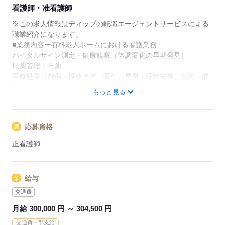
★ご利用メリット
看護師・准看護師
日本最大級の求人情報の中からぴったりな求人をご紹
介。
※この求人情報はディップの転職エージェントサービスによる
履歴書作成のアドバイスや面接日の調整だけでなく、
職業紹介になります。
お給料、お休み、入職時期の交渉もサポートします。
■業務内容ー有料老人ホームにおける看護業務
バイタルサイン測定・健康観察（体調変化の早期発見）
【もちろん無料】
服薬管理・与薬
費用は一切かかりません。
医療処置（創傷・褥瘡ケア、吸引、胃瘻・経管栄養、点滴・酸
素管理）
もっと見る
急変時対応・受診調整・家族/主治医への連絡（看取りケア含
む）
多職種連携と記録・感染対策・生活支援
応募資格
★おすすめポイント
正看護師
主治医や提携医療機関によるバックアップがあるので安心。
全室個室の施設で、利用者様のプライバシーに配慮した個別性
のある看護が提供出来ます。
給与
オンコールがない日勤のみで、生活リズムも整い、家事や育児
とも両立可能！
交通費
始業時間が9時30分からの為、余裕をもって出勤ができます◎
月給 300,000 円 ～ 304,500 円
交通費一部支給