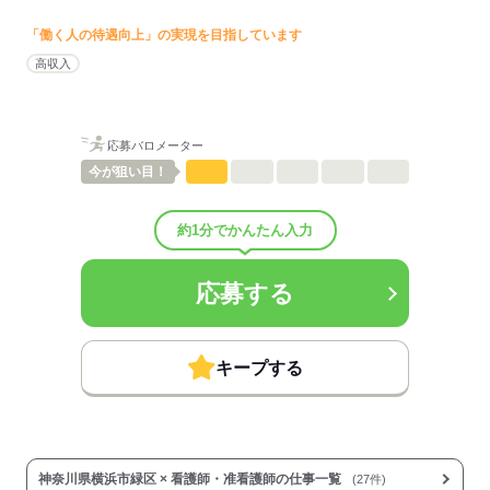
■昇給：年1回
■賞与備考：規定による
「働く人の待遇向上」の実現を目指しています
■退職金制度：有（勤続3年以上）
高収入
■退職金制度備考：
■試用期間：6ヶ月「雇用形態・給与は同条件」
■試用期間の待遇変更有無：無
■試用期間中の労働条件：
応募バロメーター
■その他手当：
今が
狙い目！
調整手当 151,000円～166,500円
■受動喫煙防止措置：
屋内禁煙
約1分でかんたん入力
応募する
応募する
キープする
神奈川県横浜市緑区 × 看護師・准看護師の仕事一覧
(27件)