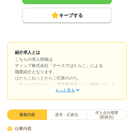
キープする
紹介求人とは
こちらの求人情報は
ディップ株式会社「ナースではたらこ」による
職業紹介となります。
はたらこねっとからご応募ののち、
「ナースではたらこ」運営事務局よりご連絡いたしま
もっと見る
す。
★職業紹介とは？
求職中の看護師さんの転職を専任の
求人会社概要
募集内容
選考・応募先
キャリアアドバイザーが入職まで無料でサポートいた
(勤務先)
します。
仕事内容