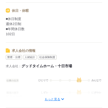
休日・休暇
■休日制度
週休2日制
■年間休日数
102日
求人会社の情報
禁煙・分煙
人材紹介
社会保険制度
グッドタイムホーム・十日市場
求人会社：
ひとりで
みんなで
仕事の仕方
しずか
にぎやか
職場の様子
配属先部署：
もっと見る
看護に関する業務
待遇・福利厚生：