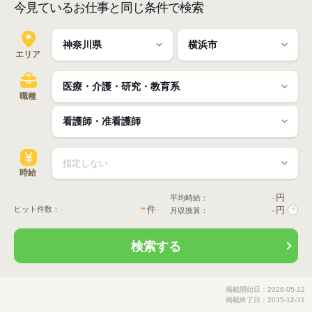
今見ているお仕事と同じ条件で検索
エリア
職種
時給
-
円
平均時給：
-
件
ヒット件数：
-
円
月収換算：
?
検索する
掲載開始日：2026-05-12
掲載終了日：2035-12-31