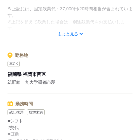
※上記には、固定残業代：37,000円/20時間相当が含まれていま
す。
応募する
※上記を超えて残業した場合は、別途残業代をお支払いしま
す。
もっと見る
【給与内訳】
基本給：225000円～
地域手当：20000円
ベースアップ手当：9000円
勤務地
※月給には上記手当を一律含みます
車OK
福岡県 福岡市西区
応募する
筑肥線 九大学研都市駅
勤務時間
残10未満
残20未満
■シフト
2交代
■日勤