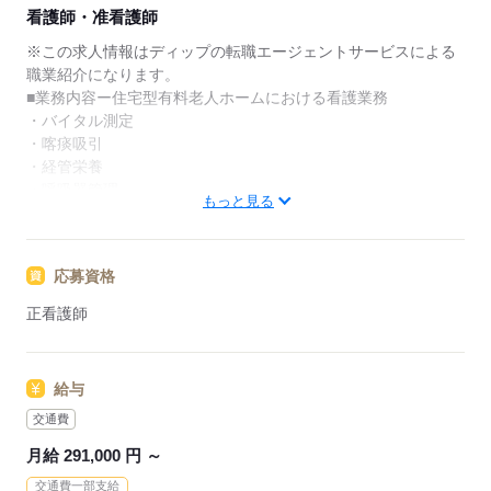
★ご利用メリット
看護師・准看護師
日本最大級の求人情報の中からぴったりな求人をご紹
介。
※この求人情報はディップの転職エージェントサービスによる
履歴書作成のアドバイスや面接日の調整だけでなく、
職業紹介になります。
お給料、お休み、入職時期の交渉もサポートします。
■業務内容ー住宅型有料老人ホームにおける看護業務
・バイタル測定
【もちろん無料】
・喀痰吸引
費用は一切かかりません。
・経管栄養
・呼吸器管理
もっと見る
・投薬
・服薬管理
・入浴時の呼吸器管理
応募資格
★おすすめポイント★
正看護師
神経難病や人工呼吸器を装着された方の受け入れも行っている
ため、専門的なケアを学びスキルアップにつながります！
教育担当者の方が同行し、しっかりと知識や技術を身につけて
給与
からの訪問となりますので、新しい職場でも安心◎
産前産後休暇・育児休暇取得後の復帰率も高い数値をキープし
交通費
ています。
月給 291,000 円 ～
安心して子育てと仕事が両立できる環境を整備しています！
交通費一部支給
これからライフイベントを迎える方にもおすすめ◎