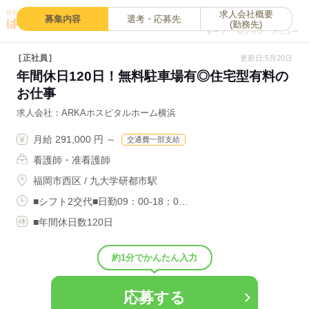
求人会社概要
0
募集内容
選考・応募先
(勤務先)
キープ
ログイン
メニュー
正社員
更新日:5月20日
年間休日120日！無料駐車場有◎住宅型有料の
お仕事
求人会社
ARKAホスピタルホーム横浜
月給 291,000 円 ～
交通費一部支給
看護師・准看護師
福岡市西区 / 九大学研都市駅
■シフト2交代■日勤09：00-18：0…
■年間休日数120日
約1分でかんたん入力
応募する