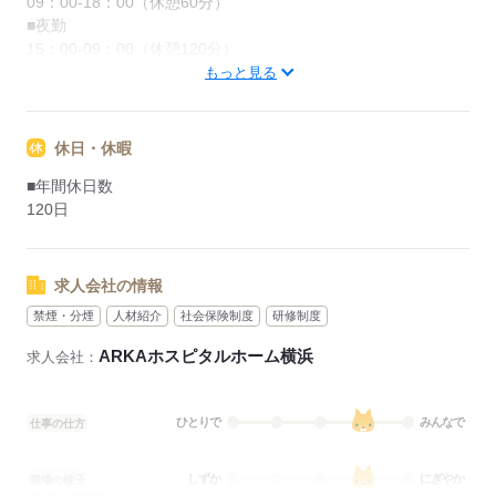
09：00-18：00（休憩60分）
■夜勤
15：00-09：00（休憩120分）
■備考
もっと見る
09：00-19：00/7：00～17：00/12：00～22：00（休憩60分）
の勤務あり
休日・休暇
応募する
■年間休日数
120日
求人会社の情報
禁煙・分煙
人材紹介
社会保険制度
研修制度
ARKAホスピタルホーム横浜
求人会社：
ひとりで
みんなで
仕事の仕方
しずか
にぎやか
職場の様子