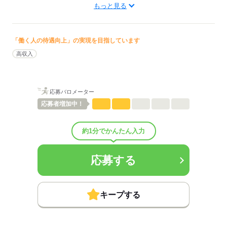
配属先部署：
もっと見る
看護に関する業務
待遇・福利厚生：
■昇給：年1回
■賞与備考：規定による
「働く人の待遇向上」の実現を目指しています
■退職金制度：有（勤続3年以上）
高収入
■退職金制度備考：
■試用期間：3ヶ月「雇用形態・給与は同条件」
■試用期間の待遇変更有無：無
■試用期間中の労働条件：■受動喫煙防止措置：
応募バロメーター
敷地内禁煙
応募者
増加中！
応募する
約1分でかんたん入力
応募する
キープする