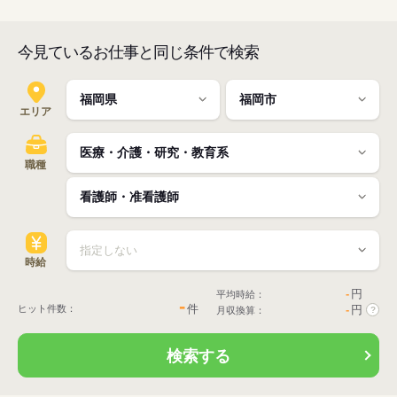
今見ているお仕事と同じ条件で検索
エリア
職種
時給
-
円
平均時給：
-
件
ヒット件数：
-
円
月収換算：
?
検索する