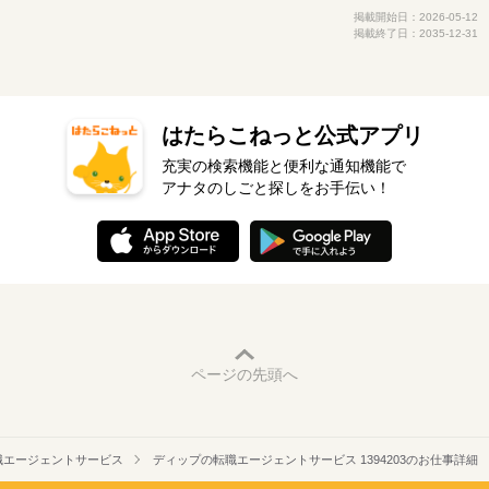
掲載開始日：2026-05-12
掲載終了日：2035-12-31
はたらこねっと公式アプリ
充実の検索機能と便利な通知機能で
アナタのしごと探しをお手伝い！
ページの先頭へ
職エージェントサービス
ディップの転職エージェントサービス 1394203のお仕事詳細