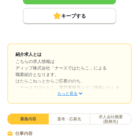
キープする
紹介求人とは
こちらの求人情報は
ディップ株式会社「ナースではたらこ」による
職業紹介となります。
はたらこねっとからご応募ののち、
「ナースではたらこ」運営事務局よりご連絡いたしま
もっと見る
す。
★職業紹介とは？
求職中の看護師さんの転職を専任の
求人会社概要
募集内容
選考・応募先
キャリアアドバイザーが入職まで無料でサポートいた
(勤務先)
します。
仕事内容