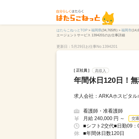
はたらこねっとTOP
>
福岡県
(34,765件) >
福岡市
(14,
エージェントサービス 1394201のお仕事詳細
更新日：5月29日
お仕事No.1394201
[ 正社員 ]
高収入
年間休日120日！
求人会社：ARKAホスピタル
看護師・准看護師
月給 240,000 円 ～
交通
■シフト2交代■日勤09：0
■年間休日数120日