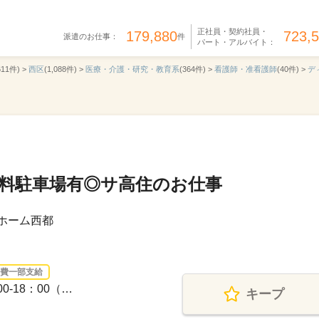
正社員・契約社員・
179,880
723,
派遣のお仕事：
件
パート・アルバイト：
611件) >
西区
(1,088件) >
医療・介護・研究・教育系
(364件) >
看護師・准看護師
(40件) >
デ
無料駐車場有◎サ高住のお仕事
ホーム西都
費一部支給
0-18：00（…
キープ