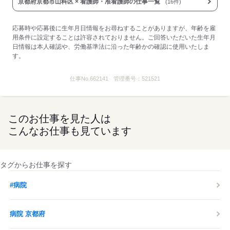
京都府京都市山科区 × 看護師・准看護師の仕事一覧
(16件)
応募する
応募時や応募後に生年月日情報をお尋ねすることがありますが、年齢を雇
用条件に設定することは許容されておりません。ご回答いただいた生年月
日情報は本人確認や、労働基準法に沿った年齢かの確認に使用いたしま
す。
仕事No.
662141
管理番号：
521521
このお仕事を見た人は
こんなお仕事も見ています
タグからお仕事を探す
#病院
病院 京都府