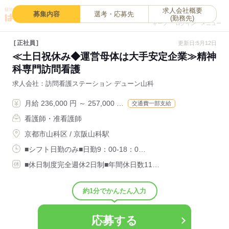
求人会社概要
0
募集内容
選考・応募先
(勤務先)
キープ
ログイン
メニュー
正社員
更新日:5月12日
≪土日祝休み◆運営母体は大手安定企業≫精神
科専門訪問看護
求人会社
訪問看護ステーション デューン山科
月給 236,000 円 ～ 257,000 …
交通費一部支給
看護師・准看護師
京都市山科区 / 京阪山科駅
■シフト日勤のみ■日勤9：00-18：0…
■休日制度完全週休2日制■年間休日数11…
約1分でかんたん入力
応募する