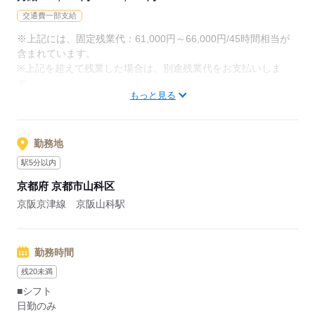
12：00：昼食
交通費一部支給
13：30：病院での退院前カンファレンスへの参加
※上記には、固定残業代：61,000円～66,000円/45時間相当が
15：00：訪問3件目
含まれています。
16：00：訪問4件目
※上記を超えて残業した場合は、別途残業代をお支払いしま
17：00：帰社・記録の手直しや印刷などの事務作業
す。
18：00：退社
もっと見る
【給与内訳】
基本給：135000円～151000円
資格手当：30000円
応募する
地域手当：10000円
勤務地
※月給には上記手当を一律含みます
駅5分以内
京都府 京都市山科区
応募する
京阪京津線 京阪山科駅
勤務時間
残20未満
■シフト
日勤のみ