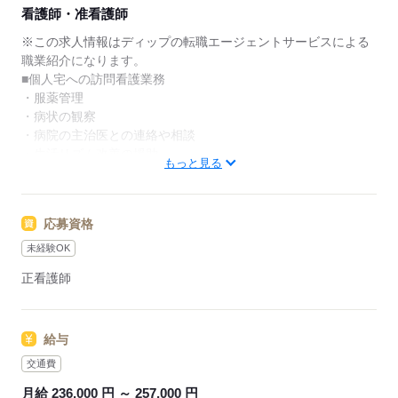
★ご利用メリット
看護師・准看護師
日本最大級の求人情報の中からぴったりな求人をご紹
介。
※この求人情報はディップの転職エージェントサービスによる
履歴書作成のアドバイスや面接日の調整だけでなく、
職業紹介になります。
お給料、お休み、入職時期の交渉もサポートします。
■個人宅への訪問看護業務
・服薬管理
【もちろん無料】
・病状の観察
費用は一切かかりません。
・病院の主治医との連絡や相談
・生活リズム改善の援助
もっと見る
・コミュニケーション能力改善の援助
・ご家族からの相談への助言
・就労支援
応募資格
・社会資源の活用と連携
・福祉サービスなどの情報提供
未経験OK
・対象者のエンパワーメント
正看護師
・カンファレンスや担当者会議
～1日の流れ（例）～
給与
9：00：朝礼
9：30：社用車に乗って出発！
交通費
10：00：訪問1件目
月給 236,000 円 ～ 257,000 円
11：00：訪問2件目