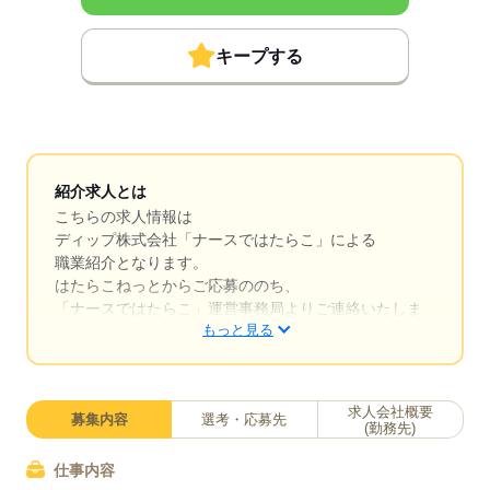
キープする
紹介求人とは
こちらの求人情報は
ディップ株式会社「ナースではたらこ」による
職業紹介となります。
はたらこねっとからご応募ののち、
「ナースではたらこ」運営事務局よりご連絡いたしま
もっと見る
す。
★職業紹介とは？
求職中の看護師さんの転職を専任の
求人会社概要
募集内容
選考・応募先
キャリアアドバイザーが入職まで無料でサポートいた
(勤務先)
します。
仕事内容