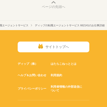
ページの先頭へ
職エージェントサービス
ディップの転職エージェントサービス 662141のお仕事詳細
サイトトップへ
ディップ（株）
はたらこねっととは
ヘルプ＆お問い合わせ
利用規約
利用者情報の外部送信に
プライバシーポリシー
ついて