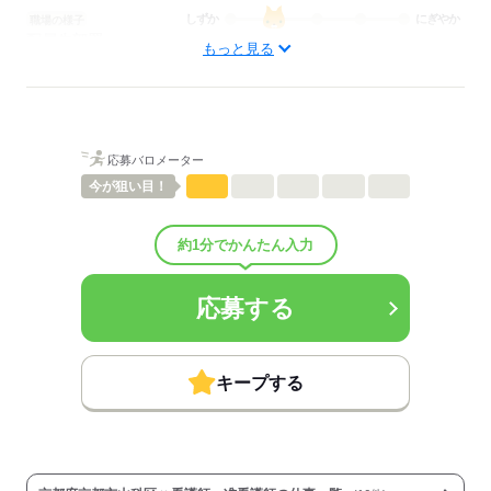
しずか
にぎやか
職場の様子
配属先部署：
もっと見る
訪問看護
待遇・福利厚生：
■昇給：年1回
■賞与備考：230,000円（年間）
■退職金制度：有（勤続3年以上）
応募バロメーター
■退職金制度備考：
■試用期間：3ヶ月「雇用形態・給与は同条件」
今が
狙い目！
■試用期間の待遇変更有無：無
■試用期間中の労働条件：■その他手当：
約1分でかんたん入力
・訪問件数手当（1件あたり）
1～100件/650円
101件以上/700円
応募する
121件以上/800円
日祝/2,100円
平日30分未満/300円
（単独での訪問勤務開始時から支給）
キープする
※固定残業代は訪問連絡手当という名称で支給されます
■受動喫煙防止措置：
敷地内禁煙