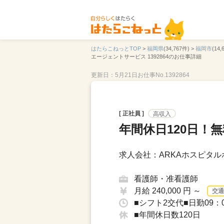
はたらこねっとTOP
>
福岡県
(34,767件) >
福岡市
(14,
エージェントサービス 1392864のお仕事詳細
更新日：5月21日
お仕事No.1392864
[ 正社員 ]
高収入
年間休日120日！
求人会社：ARKAホスピタル
看護師・准看護師
月給 240,000 円 ～
交通
■シフト2交代■日勤09：0
■年間休日数120日