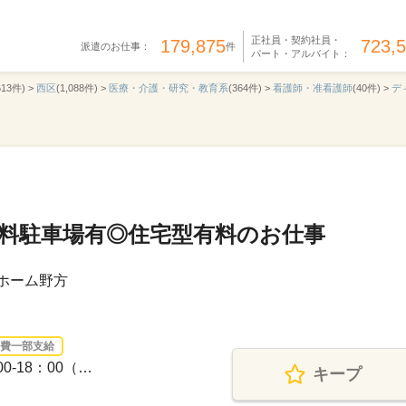
正社員・契約社員・
179,875
723,
派遣のお仕事：
件
パート・アルバイト：
613件) >
西区
(1,088件) >
医療・介護・研究・教育系
(364件) >
看護師・准看護師
(40件) >
デ
無料駐車場有◎住宅型有料のお仕事
ホーム野方
費一部支給
0-18：00（…
キープ