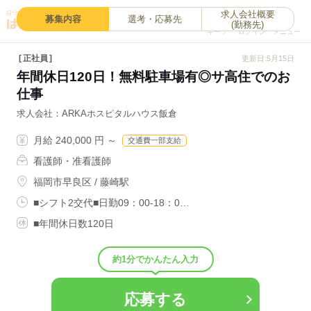
求人会社概要
0
募集内容
選考・応募先
(勤務先)
キープ
ログイン
メニュー
正社員
更新日:5月15日
年間休日120日！無料駐車場有◎サ高住でのお
仕事
求人会社
ARKAホスピタルハウス飯倉
月給 240,000 円 ～
交通費一部支給
看護師・准看護師
福岡市早良区 / 藤崎駅
■シフト2交代■日勤09：00-18：0…
■年間休日数120日
約1分でかんたん入力
応募する