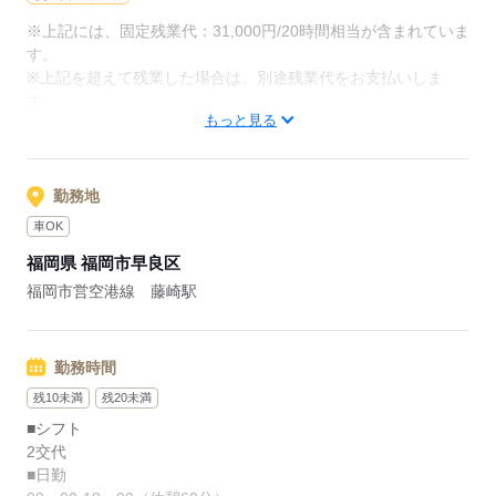
※上記には、固定残業代：31,000円/20時間相当が含まれていま
す。
※上記を超えて残業した場合は、別途残業代をお支払いしま
す。
もっと見る
【給与内訳】
基本給：180000円～
地域手当：20000円
ベースアップ手当：9000円
勤務地
※月給には上記手当を一律含みます
車OK
福岡県 福岡市早良区
応募する
福岡市営空港線 藤崎駅
勤務時間
残10未満
残20未満
■シフト
2交代
■日勤