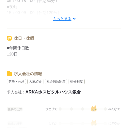
09：00-18：00（休憩60分）
■夜勤
15：00-09：00（休憩120分）
■備考
もっと見る
09：00-19：00/7：00～17：00/12：00～22：00（休憩60分）
の勤務あり
休日・休暇
応募する
■年間休日数
120日
求人会社の情報
禁煙・分煙
人材紹介
社会保険制度
研修制度
ARKAホスピタルハウス飯倉
求人会社：
ひとりで
みんなで
仕事の仕方
しずか
にぎやか
職場の様子