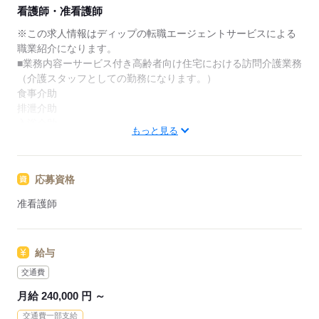
★ご利用メリット
看護師・准看護師
日本最大級の求人情報の中からぴったりな求人をご紹
介。
※この求人情報はディップの転職エージェントサービスによる
履歴書作成のアドバイスや面接日の調整だけでなく、
職業紹介になります。
お給料、お休み、入職時期の交渉もサポートします。
■業務内容ーサービス付き高齢者向け住宅における訪問介護業務
（介護スタッフとしての勤務になります。）
【もちろん無料】
食事介助
費用は一切かかりません。
排泄介助
入浴介助
もっと見る
生活支援（清掃、洗濯、買い物など） など
喀痰吸引・経管栄養（資格を取得していただきます。）
※移動支援を通して外出も行います
応募資格
★おすすめポイント★
准看護師
神経難病や人工呼吸器を装着された方の受け入れも行っている
ため、専門的なケアを学びスキルアップにつながります！
教育担当者の方が同行し、しっかりと知識や技術を身につけて
給与
からの訪問となりますので、新しい職場でも安心◎
安心して子育てと仕事が両立できる環境を整備しています！
交通費
月給 240,000 円 ～
応募する
交通費一部支給