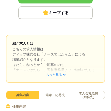
キープする
紹介求人とは
こちらの求人情報は
ディップ株式会社「ナースではたらこ」による
職業紹介となります。
はたらこねっとからご応募ののち、
「ナースではたらこ」運営事務局よりご連絡いたしま
もっと見る
す。
★職業紹介とは？
求職中の看護師さんの転職を専任の
求人会社概要
募集内容
選考・応募先
キャリアアドバイザーが入職まで無料でサポートいた
(勤務先)
します。
仕事内容