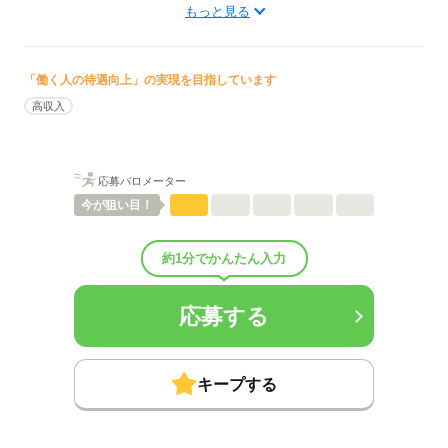
配属先部署：
もっと見る
その他
待遇・福利厚生：
■昇給：年1回
■賞与備考：規定による
「働く人の待遇向上」の実現を目指しています
■退職金制度：有（勤続3年以上）
高収入
■退職金制度備考：
■試用期間：3ヶ月「雇用形態・給与は同条件」
■試用期間の待遇変更有無：無
■試用期間中の労働条件：■受動喫煙防止措置：
応募バロメーター
敷地内禁煙
今が
狙い目！
応募する
約1分でかんたん入力
応募する
キープする