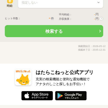
時給
-
円
平均時給：
-
件
ヒット件数：
-
円
月収換算：
?
検索する
掲載開始日：2026-05-12
掲載終了日：2035-12-31
はたらこねっと公式アプリ
充実の検索機能と便利な通知機能で
アナタのしごと探しをお手伝い！