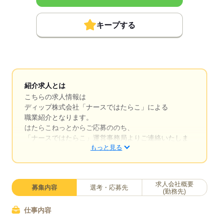
キープする
紹介求人とは
こちらの求人情報は
ディップ株式会社「ナースではたらこ」による
職業紹介となります。
はたらこねっとからご応募ののち、
「ナースではたらこ」運営事務局よりご連絡いたしま
もっと見る
す。
★職業紹介とは？
求職中の看護師さんの転職を専任の
求人会社概要
募集内容
選考・応募先
キャリアアドバイザーが入職まで無料でサポートいた
(勤務先)
します。
仕事内容