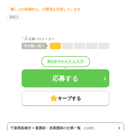
■昇給：年1回
■賞与備考：なし
「働く人の待遇向上」の実現を目指しています
■退職金制度：有（勤続5年以上）
高収入
■退職金制度備考：
■その他手当：
■月給：350,000円
内訳
応募バロメーター
└基本給：288,524円
今が
狙い目！
└固定時間外手当：61,476 円（30時間分）
※経験等により変動あり（詳細はお問い合わせください）
約1分でかんたん入力
■受動喫煙防止措置：
敷地内禁煙
応募する
応募する
キープする
千葉県船橋市 × 看護師・准看護師の仕事一覧
(118件)