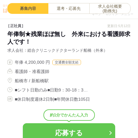
求人会社概要
0
募集内容
選考・応募先
(勤務先)
キープ
ログイン
メニュー
正社員
更新日:5月12日
年俸制★残業ほぼ無し 外来における看護師求
人です！
求人会社
総合クリニックドクターランド船橋（外来）
年俸 4,200,000 円
交通費全額支給
看護師・准看護師
船橋市 / 新船橋駅
■シフト日勤のみ■日勤9：30-18：3…
■休日制度週休2日制■年間休日数105日
約1分でかんたん入力
応募する