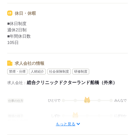
休日・休暇
■休日制度
週休2日制
■年間休日数
105日
求人会社の情報
禁煙・分煙
人材紹介
社会保険制度
研修制度
総合クリニックドクターランド船橋（外来）
求人会社：
ひとりで
みんなで
仕事の仕方
しずか
にぎやか
職場の様子
配属先部署：
もっと見る
外来
待遇・福利厚生：