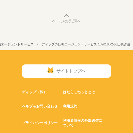
ページの先頭へ
職エージェントサービス
ディップの転職エージェントサービス 1390183のお仕事詳細
サイトトップへ
ディップ（株）
はたらこねっととは
ヘルプ＆お問い合わせ
利用規約
利用者情報の外部送信に
プライバシーポリシー
ついて