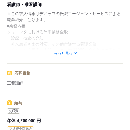
★ご利用メリット
看護師・准看護師
日本最大級の求人情報の中からぴったりな求人をご紹
介。
※この求人情報はディップの転職エージェントサービスによる
履歴書作成のアドバイスや面接日の調整だけでなく、
職業紹介になります。
お給料、お休み、入職時期の交渉もサポートします。
■業務内容
クリニックにおける外来業務全般
【もちろん無料】
・診療・検査の介助
費用は一切かかりません。
・外来患者さまの対応、その他付随する看護業務
※外来・在宅医療・人間ドック・健康診断と総合的に診療を行
もっと見る
うクリニックです。
★おすすめポイント★
応募資格
内科・整形外科・皮膚科・美容皮膚科など幅広く標榜し、
年末年始を除き年中無休で診療を行っており、地域のニーズに
正看護師
応えています。
さまざまな年齢層や疾患の患者さまの看護に携わり、経験の幅
が広がります！
給与
年俸制の求人となります！経験加算もしっかりあり、安定した
給与を担保することができます！
交通費
日勤のみで生活リズムも整い、プライベート充実◎
年俸 4,200,000 円
新船橋駅より約8分とアクセスも良好です！
交通費全額支給