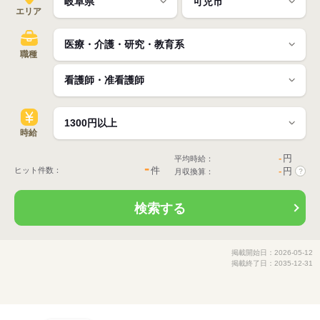
エリア
職種
時給
-
円
平均時給：
-
件
ヒット件数：
-
円
月収換算：
?
検索する
掲載開始日：2026-05-12
掲載終了日：2035-12-31