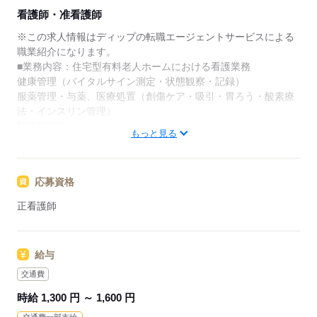
★ご利用メリット
看護師・准看護師
日本最大級の求人情報の中からぴったりな求人をご紹
介。
※この求人情報はディップの転職エージェントサービスによる
履歴書作成のアドバイスや面接日の調整だけでなく、
職業紹介になります。
お給料、お休み、入職時期の交渉もサポートします。
■業務内容：住宅型有料老人ホームにおける看護業務
健康管理（バイタルサイン測定・状態観察・記録）
【もちろん無料】
服薬管理・与薬、医療処置（創傷ケア・吸引・胃ろう・酸素療
費用は一切かかりません。
法・インスリン管理）
緊急時対応
もっと見る
受診・往診の調整、主治医・訪問診療・薬局・外部サービスと
の連携
多職種連携による生活支援（介護職のサポート、感染対策、リ
応募資格
ハビリ・看取りの支援）
※定員：30名
正看護師
★おすすめポイント★
アットホームな環境で、利用者様とじっくりかかわることがで
給与
きます。
先輩スタッフの指導があるため、新しい職場でも安心して業務
交通費
を開始できます！
時給 1,300 円 ～ 1,600 円
週2日から相談可能なため、家事や育児とも両立しやすい環境で