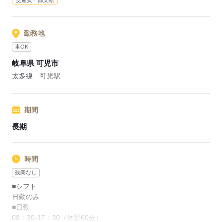
交通費一部支給
す♪
応募する
勤務地
車OK
岐阜県 可児市
太多線 可児駅
期間
長期
時間
残業なし
■シフト
日勤のみ
■日勤
08：30-17：30（休憩60分）