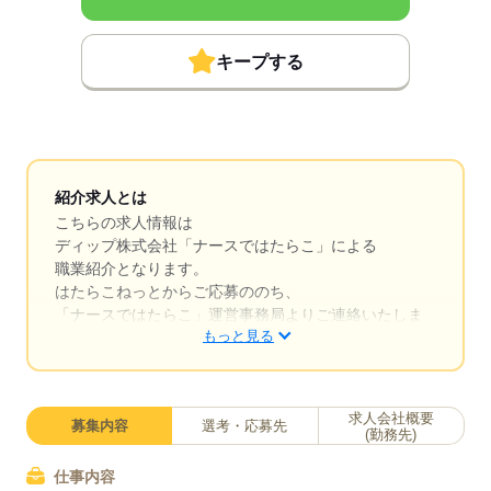
キープする
紹介求人とは
こちらの求人情報は
ディップ株式会社「ナースではたらこ」による
職業紹介となります。
はたらこねっとからご応募ののち、
「ナースではたらこ」運営事務局よりご連絡いたしま
もっと見る
す。
★職業紹介とは？
求職中の看護師さんの転職を専任の
求人会社概要
募集内容
選考・応募先
キャリアアドバイザーが入職まで無料でサポートいた
(勤務先)
します。
仕事内容