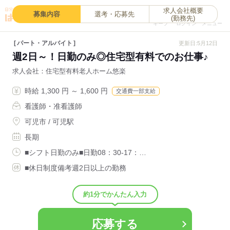
求人会社概要
0
募集内容
選考・応募先
(勤務先)
キープ
ログイン
メニュー
パート・アルバイト
更新日:5月12日
週2日～！日勤のみ◎住宅型有料でのお仕事♪
求人会社
住宅型有料老人ホーム悠楽
時給 1,300 円 ～ 1,600 円
交通費一部支給
看護師・准看護師
可児市 / 可児駅
長期
■シフト日勤のみ■日勤08：30-17：…
■休日制度備考週2日以上の勤務
約1分でかんたん入力
応募する