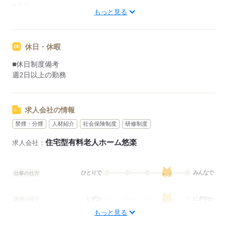
■備考
もっと見る
08：30-17：30で4時間以上の勤務
応募する
休日・休暇
■休日制度備考
週2日以上の勤務
求人会社の情報
禁煙・分煙
人材紹介
社会保険制度
研修制度
住宅型有料老人ホーム悠楽
求人会社：
ひとりで
みんなで
仕事の仕方
しずか
にぎやか
職場の様子
配属先部署：
もっと見る
看護に関する業務
待遇・福利厚生：