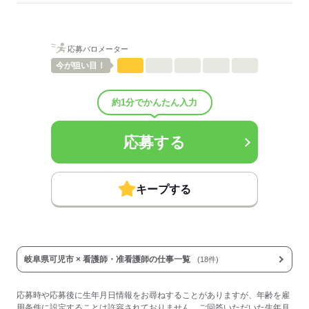
■昇給：年1回
■賞与備考：なし
■退職金制度：有（勤続5年以上）
応募バロメーター
■退職金制度備考：
■受動喫煙防止措置：
今が
狙い目！
屋内禁煙
約1分でかんたん入力
応募する
応募する
キープする
岐阜県可児市 × 看護師・准看護師の仕事一覧
(18件)
応募時や応募後に生年月日情報をお尋ねすることがありますが、年齢を雇
用条件に設定することは許容されておりません。ご回答いただいた生年月