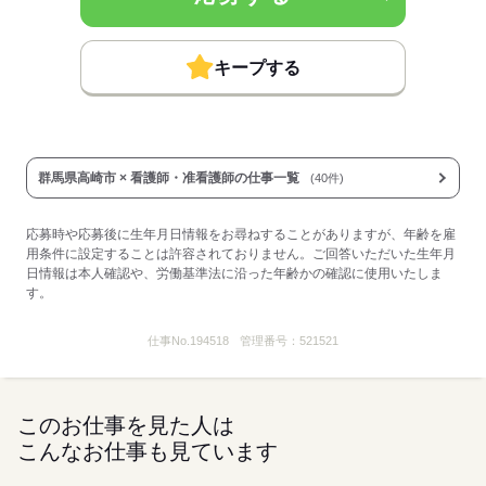
■その他手当：
夜勤手当
※研修期間中は50％支給（期間1週間～2ヶ月）
キープする
■受動喫煙防止措置：
屋内禁煙
応募する
群馬県高崎市 × 看護師・准看護師の仕事一覧
(40件)
応募時や応募後に生年月日情報をお尋ねすることがありますが、年齢を雇
用条件に設定することは許容されておりません。ご回答いただいた生年月
日情報は本人確認や、労働基準法に沿った年齢かの確認に使用いたしま
す。
仕事No.
194518
管理番号：
521521
このお仕事を見た人は
こんなお仕事も見ています