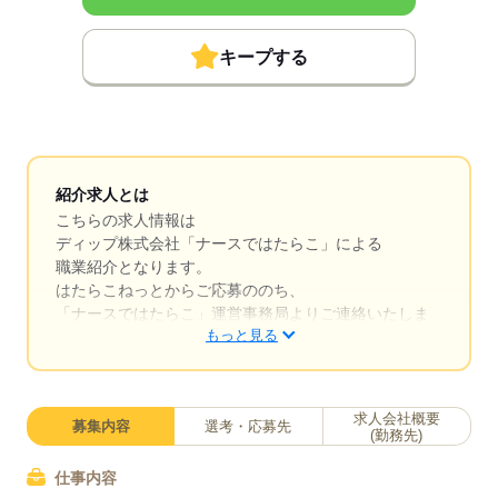
キープする
紹介求人とは
こちらの求人情報は
ディップ株式会社「ナースではたらこ」による
職業紹介となります。
はたらこねっとからご応募ののち、
「ナースではたらこ」運営事務局よりご連絡いたしま
もっと見る
す。
★職業紹介とは？
求職中の看護師さんの転職を専任の
求人会社概要
募集内容
選考・応募先
キャリアアドバイザーが入職まで無料でサポートいた
(勤務先)
します。
仕事内容