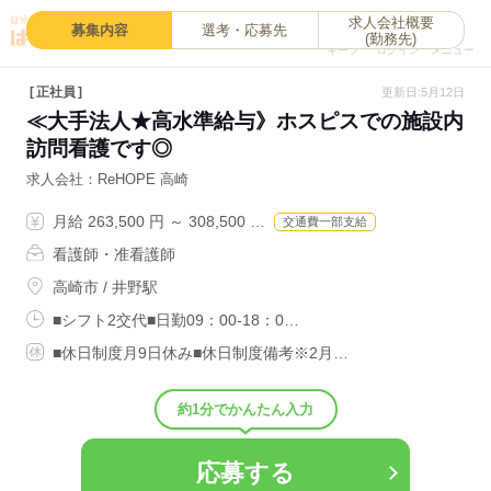
求人会社概要
0
募集内容
選考・応募先
(勤務先)
キープ
ログイン
メニュー
正社員
更新日:5月12日
≪大手法人★高水準給与》ホスピスでの施設内
訪問看護です◎
求人会社
ReHOPE 高崎
月給 263,500 円 ～ 308,500 …
交通費一部支給
看護師・准看護師
高崎市 / 井野駅
■シフト2交代■日勤09：00-18：0…
■休日制度月9日休み■休日制度備考※2月…
約1分でかんたん入力
応募する