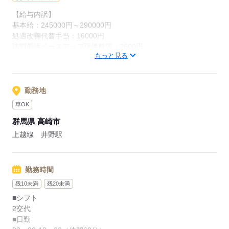
【給与内訳】
17：30：夜勤者への申し送り
基本給：245000円～290000円
処遇改善代替手当：16000円
18：00：退社
訪問看護ベースアップ評価料等：2500円
もっと見る
※月給には上記手当を一律含みます
応募する
応募する
勤務地
車OK
群馬県 高崎市
上越線 井野駅
勤務時間
残10未満
残20未満
■シフト
2交代
■日勤