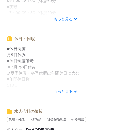
09：00-18：00（休憩60分）
■夜勤
17：00-09：30（休憩90分）
■備考
もっと見る
※シフトは毎月15日までに希望を出し翌月25日に確定
※夜勤は月5回程度
休日・休暇
応募する
■休日制度
月9日休み
■休日制度備考
※2月は8日休み
※夏季休暇・冬季休暇は年間休日に含む
■年間休日数
113日
もっと見る
応募する
求人会社の情報
禁煙・分煙
人材紹介
社会保険制度
研修制度
ReHOPE 高崎