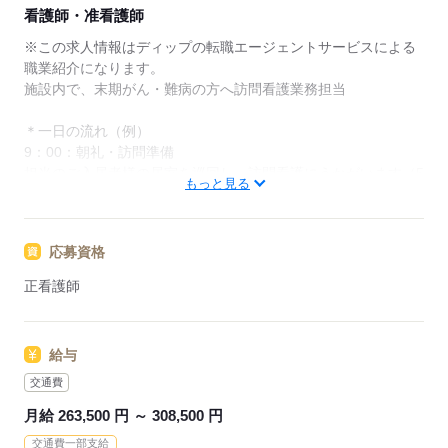
★ご利用メリット
看護師・准看護師
日本最大級の求人情報の中からぴったりな求人をご紹
介。
※この求人情報はディップの転職エージェントサービスによる
履歴書作成のアドバイスや面接日の調整だけでなく、
職業紹介になります。
お給料、お休み、入職時期の交渉もサポートします。
施設内で、末期がん・難病の方へ訪問看護業務担当
【もちろん無料】
＊一日の流れ（例）
費用は一切かかりません。
9：00：朝礼・訪問準備
担当のご入居者様の居室を巡回し、訪問看護にうかがいます（5
もっと見る
件）
1件目：バイタル測定、全体観察・アセスメント、本人のご希望
により摘便
応募資格
2件目：バイタル測定、痰吸引、人工呼吸器動作確認、経管栄
養・薬注入、傾聴
正看護師
3～5件目：同様に訪問
12：00：お昼休憩。お弁当を持ってきたり、近くで買ってきた
給与
り、昼休みは自由な雰囲気です。
交通費
13：00：午後の訪問スタート（6件）
月給 263,500 円 ～ 308,500 円
訪問以外には、カンファレンスやサービス担当者会議などを行
交通費一部支給
うこともあります。