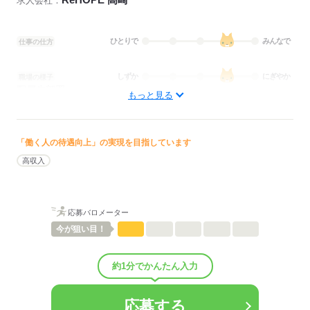
求人会社：
ひとりで
みんなで
仕事の仕方
しずか
にぎやか
職場の様子
配属先部署：
もっと見る
訪問看護
待遇・福利厚生：
■昇給：年1回
■賞与：2.8ヶ月/年
「働く人の待遇向上」の実現を目指しています
■賞与備考：会社および本人の業績による
高収入
■退職金制度：有（勤続3年以上）
■退職金制度備考：
■試用期間：3ヶ月「雇用形態・給与は同条件」
■試用期間の待遇変更有無：無
応募バロメーター
■試用期間中の労働条件：■その他福利厚生：
今が
狙い目！
・保育手当（規定による）
・長期休暇支援制度（3日以上の有給休暇の連続取得で支援金支給）
・健康診断支援制度
約1分でかんたん入力
・安全サポート制度（安全保護具費用補助）
・心の健康支援制度（マインドフルネスプログラム）
・制服支給
応募する