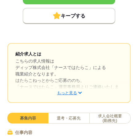
キープする
紹介求人とは
こちらの求人情報は
ディップ株式会社「ナースではたらこ」による
職業紹介となります。
はたらこねっとからご応募ののち、
「ナースではたらこ」運営事務局よりご連絡いたしま
もっと見る
す。
★職業紹介とは？
求職中の看護師さんの転職を専任の
求人会社概要
募集内容
選考・応募先
キャリアアドバイザーが入職まで無料でサポートいた
(勤務先)
します。
仕事内容