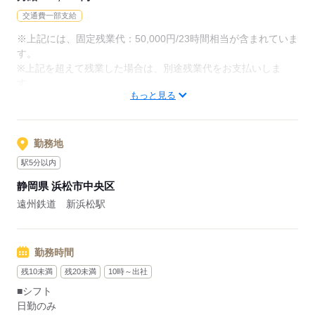
交通費一部支給
※上記には、固定残業代：50,000円/23時間相当が含まれていま
応募する
す。
※上記を超えて残業した場合は、別途残業代をお支払いしま
す。
もっと見る
【給与内訳】
基本給：228000円～228000円
誓約手当：40000円
営業手当：17000円
勤務地
※月給には上記手当を一律含みます
駅5分以内
静岡県 浜松市中央区
応募する
遠州鉄道 新浜松駅
勤務時間
残10未満
残20未満
10時～出社
■シフト
日勤のみ