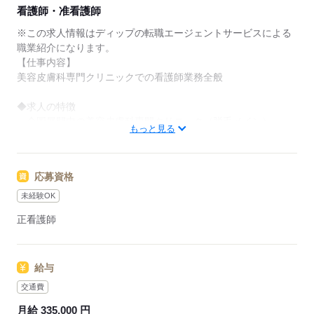
★ご利用メリット
看護師・准看護師
日本最大級の求人情報の中からぴったりな求人をご紹
介。
※この求人情報はディップの転職エージェントサービスによる
履歴書作成のアドバイスや面接日の調整だけでなく、
職業紹介になります。
お給料、お休み、入職時期の交渉もサポートします。
【仕事内容】
美容皮膚科専門クリニックでの看護師業務全般
【もちろん無料】
費用は一切かかりません。
◆求人の特徴
・全国展開中の美容皮膚科専門クリニック（脱毛メイン）
もっと見る
・ハイフやダーマペンなどの美容皮膚科メニューも展開中
・職員割引利用可能（美容施術・物品購入）
応募資格
◆働きやすさ◎
完全予約制なので残業は少なめ！
未経験OK
日勤のみのためプライベートの予定も立てやすいです。
正看護師
◆未経験でも安心の充実研修
最初は1～2か月前後かけて基礎知識をしっかり習得！
給与
脱毛や皮膚に関する知識や、施術のスキルが身に付く様々なカ
リキュラムがあります。
交通費
研修スピードは個人に合わせているので、未経験の方も安心し
月給 335,000 円
てスタートできます。