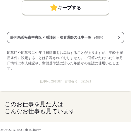
・インフルエンザ予防接種
キープする
・産業医による健康サポート窓口
・新人研修等の研修制度あり
・賞与：就業規則による
■その他手当：
通勤手当：上限30,000円/月
■受動喫煙防止措置：
静岡県浜松市中央区 × 看護師・准看護師の仕事一覧
(40件)
敷地内禁煙
応募時や応募後に生年月日情報をお尋ねすることがありますが、年齢を雇
応募する
用条件に設定することは許容されておりません。ご回答いただいた生年月
日情報は本人確認や、労働基準法に沿った年齢かの確認に使用いたしま
す。
仕事No.
291587
管理番号：
521521
このお仕事を見た人は
こんなお仕事も見ています
タグからお仕事を探す