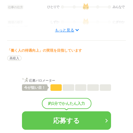
ひとりで
みんなで
仕事の仕方
しずか
にぎやか
職場の様子
配属先部署：
もっと見る
看護に関する業務
待遇・福利厚生：
■昇給：年1回
■賞与備考：なし
「働く人の待遇向上」の実現を目指しています
■試用期間：6ヶ月
高収入
■試用期間の待遇変更有無：有
■試用期間中の労働条件：※その他福利厚生に記載■その他福利厚
生：
■試用期間あり：6ヶ月（月給34万円）
応募バロメーター
※試用期間中は有期雇用契約
今が
狙い目！
※習熟度に応じる
※有期雇用契約終了後、正職員に切り替わります
約1分でかんたん入力
・制服貸与
・職員割引：脱毛・美容施術・化粧品・美容グッズ 最大90％OFF
・社員旅行：国内リゾート♪（例：沖縄旅行）
応募する
・ネイル・まつエクOK！※規定あり
・定期健康診断