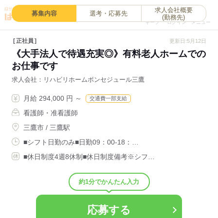
求人会社概要
0
募集内容
選考・応募先
(勤務先)
キープ
ログイン
メニュー
正社員
更新日:5月12日
《大手法人で待遇充実◎》有料老人ホームでの
お仕事です
求人会社
リハビリホームボンセジュール三鷹
月給 294,000 円 ～
交通費一部支給
看護師・准看護師
三鷹市 / 三鷹駅
■シフト日勤のみ■日勤09：00-18：…
■休日制度4週8休制■休日制度備考※シフ…
約1分でかんたん入力
応募する