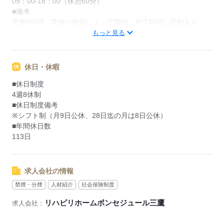
09：00-18：00（休憩60分）
■備考
実働8時間、業務の状況によって開始・終了時間に変動あり
もっと見る
応募する
休日・休暇
■休日制度
4週8休制
■休日制度備考
※シフト制（月9日公休、28日迄の月は8日公休）
■年間休日数
113日
求人会社の情報
禁煙・分煙
人材紹介
社会保険制度
リハビリホームボンセジュール三鷹
求人会社：