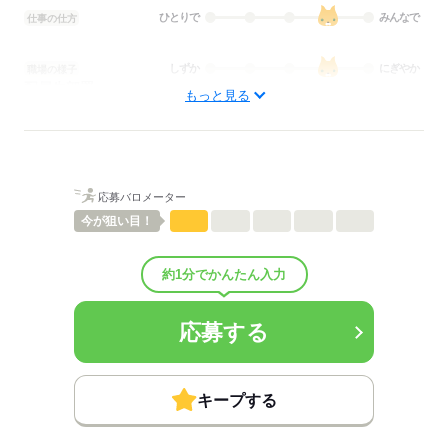
ひとりで
みんなで
仕事の仕方
しずか
にぎやか
職場の様子
配属先部署：
もっと見る
看護に関する業務
待遇・福利厚生：
■昇給：年1回
■賞与：2ヶ月/年
■賞与備考：業績に応じて支給
応募バロメーター
■退職金制度：有（勤続3年以上）
■退職金制度備考：
今が
狙い目！
■その他福利厚生：
・自己啓発補助制度 12,000円/年
約1分でかんたん入力
・介護支援専門員資格手当 5,000円/月
・社宅制度（適用エリア・条件等会社規程による）
・ベネッセグループ共済会 スポーツクラブ割引・医療費補助・宿
応募する
泊補助等
・進研ゼミ3割引受講制度
■その他手当：
通勤手当：自宅から2km以上の場合のみ支給
キープする
残業手当
年末年始手当