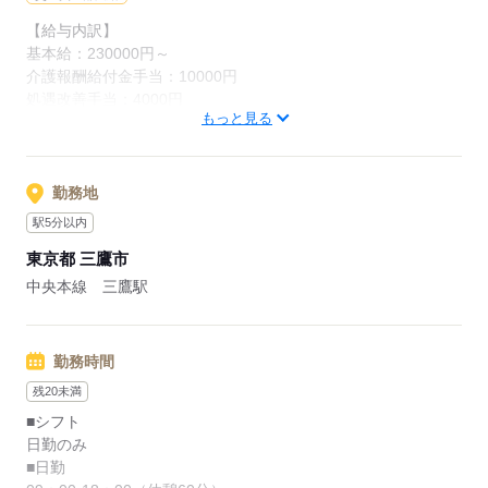
【給与内訳】
基本給：230000円～
介護報酬給付金手当：10000円
処遇改善手当：4000円
もっと見る
地域手当：20000円
オンコール手当：30000円
※月給には上記手当を一律含みます
勤務地
駅5分以内
応募する
東京都 三鷹市
中央本線 三鷹駅
勤務時間
残20未満
■シフト
日勤のみ
■日勤