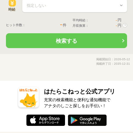
時給
-
円
平均時給：
-
件
ヒット件数：
-
円
月収換算：
?
検索する
掲載開始日：2026-05-12
掲載終了日：2035-12-31
はたらこねっと公式アプリ
充実の検索機能と便利な通知機能で
アナタのしごと探しをお手伝い！