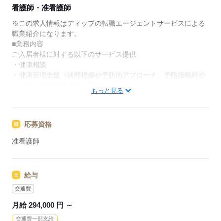
★ご利用メリット
看護師・准看護師
日本最大級の求人情報の中からぴったりな求人をご紹
介。
※この求人情報はディップの転職エージェントサービスによる
履歴書作成のアドバイスや面接日の調整だけでなく、
職業紹介になります。
お給料、お休み、入職時期の交渉もサポートします。
■業務内容
ご入居者様に対する以下のサービス提供
【もちろん無料】
・健康相談
費用は一切かかりません。
・健康管理全般（状態把握や予防的アプローチ、予防接種時や
定期的な健康診断時の管理等）
もっと見る
・薬剤管理（配薬準備、残薬管理、服薬相談、処方箋管理、協
力薬局との連携等）
・主治医の指示に基づいた在宅医療処置
応募資格
・緊急時の対応（主治医・ご家族・ホーム長への報告連絡、救
急対応）
准看護師
・生活場面での機能訓練・PT/OT/STとの連携
・ご家族との信頼関係づくり（生活〈ケア〉プラン、ターミナ
ルケア）
給与
・上記に付随する記録、申し送り業務、各種ミーティング、懇
談会等
交通費
月給 294,000 円 ～
応募する
交通費一部支給