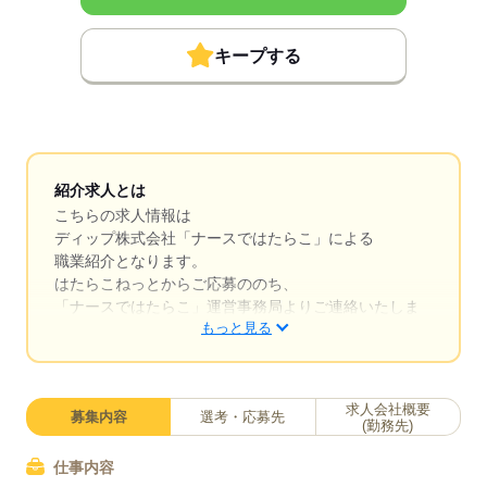
キープする
紹介求人とは
こちらの求人情報は
ディップ株式会社「ナースではたらこ」による
職業紹介となります。
はたらこねっとからご応募ののち、
「ナースではたらこ」運営事務局よりご連絡いたしま
もっと見る
す。
★職業紹介とは？
求職中の看護師さんの転職を専任の
求人会社概要
募集内容
選考・応募先
キャリアアドバイザーが入職まで無料でサポートいた
(勤務先)
します。
仕事内容