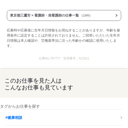
保育手当あり
■受動喫煙防止措置：
屋内禁煙
東京都三鷹市 × 看護師・准看護師の仕事一覧
(19件)
応募する
応募時や応募後に生年月日情報をお尋ねすることがありますが、年齢を雇
用条件に設定することは許容されておりません。ご回答いただいた生年月
日情報は本人確認や、労働基準法に沿った年齢かの確認に使用いたしま
す。
仕事No.
797777
管理番号：
521521
このお仕事を見た人は
こんなお仕事も見ています
タグからお仕事を探す
#健康相談