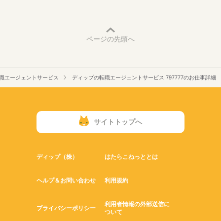
ページの先頭へ
職エージェントサービス
ディップの転職エージェントサービス 797777のお仕事詳細
サイトトップへ
ディップ（株）
はたらこねっととは
ヘルプ＆お問い合わせ
利用規約
利用者情報の外部送信に
プライバシーポリシー
ついて