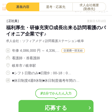
求人会社概要
0
募集内容
選考・応募先
(勤務先)
キープ
ログイン
メニュー
正社員
更新日:5月12日
福利厚生・研修充実◎成長出来る訪問看護のパ
イオニア企業です♪
求人会社
ソフィアメディ訪問看護ステーション岐阜
年俸 4,086,000 円 ～ 4,336,…
交通費一部支給
看護師・准看護師
岐阜市 / 岐阜駅
■シフト日勤のみ■日勤9：00-18：0…
■休日制度4週8休制■休日制度備考年間の…
約1分でかんたん入力
応募する