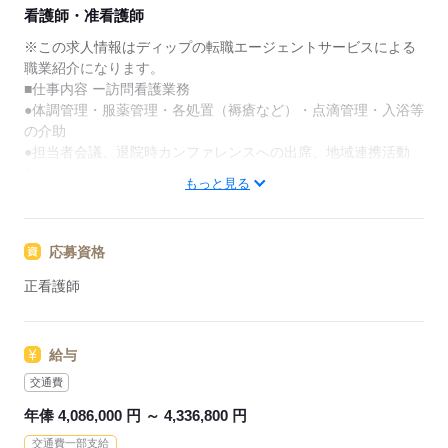
★ご利用メリット
看護師・准看護師
日本最大級の求人情報の中からぴったりな求人をご紹
介。
※この求人情報はディップの転職エージェントサービスによる
履歴書作成のアドバイスや面接日の調整だけでなく、
職業紹介になります。
お給料、お休み、入職時期の交渉もサポートします。
■仕事内容 ー訪問看護業務
●体調管理・服薬管理・各処置（褥瘡など）・点滴管理・入浴等
【もちろん無料】
の介助
費用は一切かかりません。
●担当者会議、退院時カンファレンスへの出席、地域連携活動
など
もっと見る
※オンコール対応あり
※訪問件数：5-6件／日
応募資格
■おすすめポイント
●学ぶ意欲のある人を全力でサポート
正看護師
3日間の新入社員研修、いつでも学べる動画学習など、学びの場
が充実
給与
●働きやすさを叶える制度
1時間単位での有休取得可能
交通費
引越支援金制度あり
年俸 4,086,000 円 ～ 4,336,800 円
LGBTQの結婚・育児・就労支援など
交通費一部支給