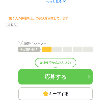
もっと見る
訪問看護
待遇・福利厚生：
・昇給：年1回
・退職金制度：勤続5年以上
「働く人の待遇向上」の実現を目指しています
・試用期間：3ヶ月「雇用形態・給与は同条件」
高収入
・ベビーシッター費用補助、インターバル休暇
・健診、インフル予防接種補助、コンディションサーベイ
・ITS健保加入（各種補助）、自由診療割引。キャリア支援制度
・相談窓口・社内外ホットライン／ハラスメント対策
応募バロメーター
今が
狙い目！
★年俸額を12分割し毎月支給
※岐阜エリア入社時年俸：現行393万円→新年俸408万円（※入社時
最低15万円加算※条件有）
約1分でかんたん入力
■オンコール所持手当：
平日メイン1,500円／サブ1,000円、土日年末年始メイン2,250円／サ
応募する
ブ1,500円
■オンコール対応手当：1,500円/件 ＊受電対応時に支給
■緊急訪問手当（60分以内のケア）：
キープする
≪平日≫5,100円 ≪平日夜間≫6,100円≪休日≫5,500円 ≪休日夜間
≫6,500円
※夜間（22時～翌5時）は、翌日使える4時間分の代休付与（訪問ス
ケジュールによる）