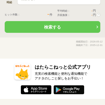
時給
-
円
平均時給：
-
件
ヒット件数：
-
円
月収換算：
?
検索する
掲載開始日：2026-05-12
掲載終了日：2035-12-31
はたらこねっと公式アプリ
充実の検索機能と便利な通知機能で
アナタのしごと探しをお手伝い！