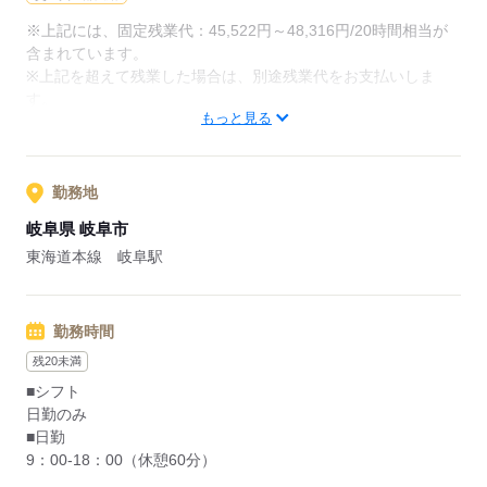
●ウェルビーイングな取り組み
※上記には、固定残業代：45,522円～48,316円/20時間相当が
スタッフのコンディションを確認するパルスサーベイや面談な
含まれています。
ど、心身の健康を保つ取り組みも実施。
※上記を超えて残業した場合は、別途残業代をお支払いしま
す。
もっと見る
応募する
応募する
勤務地
岐阜県 岐阜市
東海道本線 岐阜駅
勤務時間
残20未満
■シフト
日勤のみ
■日勤
9：00-18：00（休憩60分）