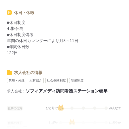
休日・休暇
■休日制度
4週8休制
■休日制度備考
年間の休日カレンダーにより月8～11日
■年間休日数
122日
求人会社の情報
禁煙・分煙
人材紹介
社会保険制度
研修制度
ソフィアメディ訪問看護ステーション岐阜
求人会社：
ひとりで
みんなで
仕事の仕方
しずか
にぎやか
職場の様子
配属先部署：