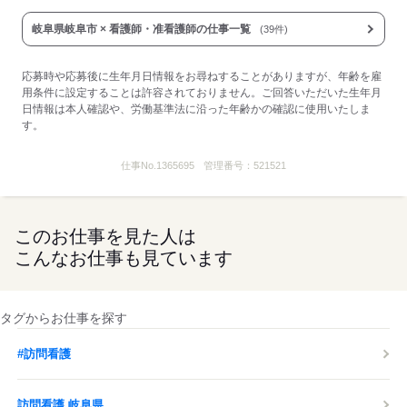
■エンゼルケア手当：14,000円/件
※上記手当は四半期ごとに賞与として支給
岐阜県岐阜市 × 看護師・准看護師の仕事一覧
(39件)
---
■訪問看護ベースアップ手当：700円～3,000円程
応募時や応募後に生年月日情報をお尋ねすることがありますが、年齢を雇
■受動喫煙防止措置：屋内禁煙
用条件に設定することは許容されておりません。ご回答いただいた生年月
日情報は本人確認や、労働基準法に沿った年齢かの確認に使用いたしま
す。
応募する
仕事No.
1365695
管理番号：
521521
このお仕事を見た人は
こんなお仕事も見ています
タグからお仕事を探す
#訪問看護
訪問看護 岐阜県