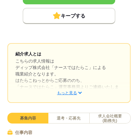
キープする
紹介求人とは
こちらの求人情報は
ディップ株式会社「ナースではたらこ」による
職業紹介となります。
はたらこねっとからご応募ののち、
「ナースではたらこ」運営事務局よりご連絡いたしま
もっと見る
す。
★職業紹介とは？
求職中の看護師さんの転職を専任の
求人会社概要
募集内容
選考・応募先
キャリアアドバイザーが入職まで無料でサポートいた
(勤務先)
します。
仕事内容