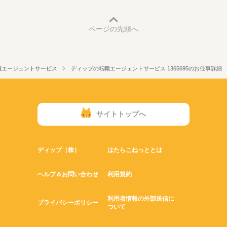
ページの先頭へ
職エージェントサービス
ディップの転職エージェントサービス 1365695のお仕事詳細
サイトトップへ
ディップ（株）
はたらこねっととは
ヘルプ＆お問い合わせ
利用規約
利用者情報の外部送信に
プライバシーポリシー
ついて