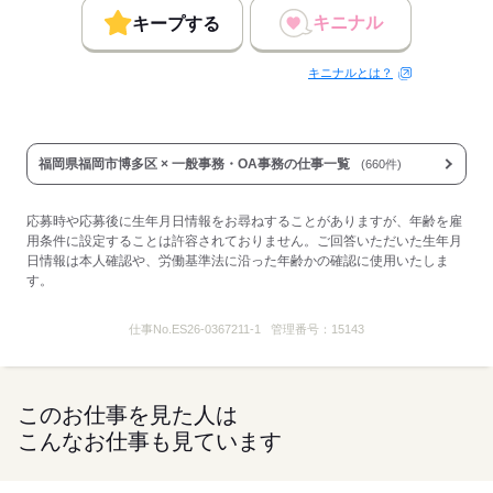
キニナル
キープする
キニナルとは？
福岡県福岡市博多区 × 一般事務・OA事務の仕事一覧
(660件)
応募時や応募後に生年月日情報をお尋ねすることがありますが、年齢を雇
用条件に設定することは許容されておりません。ご回答いただいた生年月
日情報は本人確認や、労働基準法に沿った年齢かの確認に使用いたしま
す。
仕事No.
ES26-0367211-1
管理番号：
15143
このお仕事を見た人は
こんなお仕事も見ています