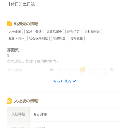
【休日】土日祝
勤務先の情報
大手企業
禁煙・分煙
派遣活躍中
紹介予定
正社員登用
産休・育休
社会保険制度
研修制度
資格支援
雰囲気：
0
喫煙環境：禁煙（敷地内/屋内）
低い
高い
多い年齢層
もっと見る
男性
女性
男女の割合
ひとりで
みんなで
仕事の仕方
入社後の情報
しずか
にぎやか
職場の様子
入社時期
6ヵ月後
配属先部署：
人数
9人