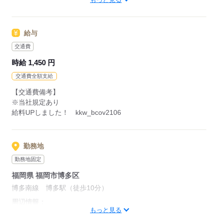
研修制度バッチリ★
≪おうちでカンタン！電話で登録OK≫
もちろん経験者さんも大歓迎♪＊
来社不要でラクラク♪まずは登録だけでも◎
給与
全国に4,500件以上の
お仕事がある
交通費
応募する
パーソルエクセルHRパートナーズ。
時給 1,450 円
●勤務時間を相談したい
●経験がないから不安
交通費全額支給
そんな方の要望もしっかりお聞きして
【交通費備考】
あなたにピッタリなお仕事をご紹介させて頂きます。
※当社規定あり
給料UPしました！ kkw_bcov2106
応募する
勤務地
勤務地固定
福岡県 福岡市博多区
博多南線 博多駅（徒歩10分）
周辺情報：
もっと見る
★★このお仕事以外にも♪9月～、10月～のお仕事も♪コツコツ