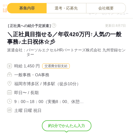
0
募集内容
選考・応募先
会社概要
キープ
ログイン
メニュー
正社員への紹介予定派遣
?
更新日:8月7日
＼正社員目指せる／年収420万円↑人気の一般
事務♪土日祝休☆彡
派遣会社
パーソルエクセルHRパートナーズ株式会社 九州登録セン
ター
時給 1,450 円
交通費全額支給
一般事務・OA事務
福岡市博多区 / 博多駅（徒歩10分）
即日〜 / 長期
9：00～18：00（実働8：00、休憩…
土曜 日曜 祝日
約1分でかんたん入力