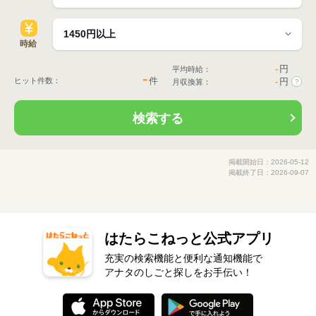
時給
-
円
平均時給：
-
件
ヒット件数：
-
円
月収換算：
?
検索する
掲載開始日：2026-05-12
掲載終了日：2026-09-07
はたらこねっと公式アプリ
充実の検索機能と便利な通知機能で
アナタのしごと探しをお手伝い！