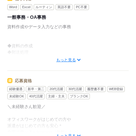
Word
Excel
ルーティン
英語不要
PC不要
一般事務・OA事務
資料作成やデータ入力などの事務
◆資料の作成
◆郵送処理
◆データ入力
もっと見る
◆会議への同席（議事録取り等）
◆給与シュミレーションや数値分析の算出
◆電話取次（ほぼ社内） など
応募資格
経験優遇
新卒・第二
20代活躍
30代活躍
履歴書不要
WEB登録
＝＝上記のお仕事以外も多数あり♪＝＝
未経験OK
40代活躍
主婦・主夫
ブランクOK
完全在宅のオフィスワークや
＼未経験さん歓迎／
誰もが知ってる有名大学でのオシゴト、
未経験から正社員目指せる事務など＊
オフィスワークがはじめての方や
派遣がはじめての方も安心＊
9月、10月スタートのお仕事も多数（＾＾）
自宅で学べるe-learning（無料）など
もっと見る