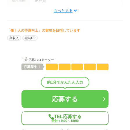
雇用形態
正社員
男女比
（男5：女10）
平均年齢
35歳
もっと見る
概要：
年収・
年収330万円～420万円
業界
サービス関連
給与例
事業内容
経営コンサルタント業
「働く人の待遇向上」の実現を目指しています
昇給・賞与あり、各種社会保険完備、年次有給休
高収入
給与UP
暇 月収内訳／基本給：200,000～212,000円+固定
応募する
待遇・
残業代：54,700～58,000円 ※固定残業代：35時
福利厚生
間分（超過分は別途支給あり ただし36協定に従
う）◆通勤手当：支給あり30000円/1ヶ月
応募バロメーター
応募
集中！
応募する
約1分でかんたん入力
応募する
TEL応募する
受付：9:00～18:00