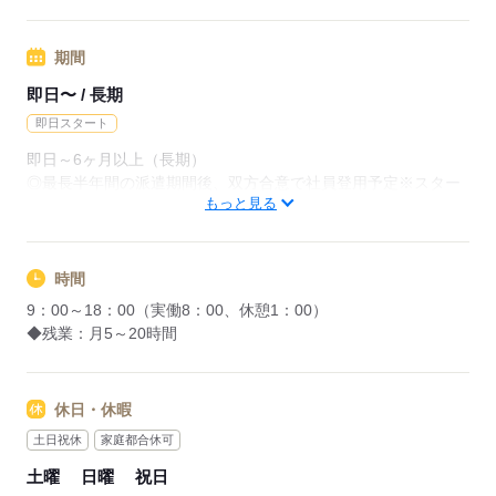
データ入力や、未経験から始められる事務、残業少なめ、パナ
ソニックグループや社員前提のお仕事などございます★★
期間
即日〜 / 長期
応募する
即日スタート
即日～6ヶ月以上（長期）
◎最長半年間の派遣期間後、双方合意で社員登用予定※スター
もっと見る
ト日ご相談ください♪
応募する
時間
9：00～18：00（実働8：00、休憩1：00）
◆残業：月5～20時間
休日・休暇
土日祝休
家庭都合休可
土曜
日曜
祝日