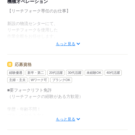
機械オペレーション
【リーチフォーク専任のお仕事】
新設の物流センターにて、
リーチフォークを使用した
作業全般をお任せします。
もっと見る
具体的には…
・荷物の受け取り
・棚への格納作業
応募資格
・出荷分の抽出
経験優遇
新卒・第二
20代活躍
30代活躍
未経験OK
40代活躍
・パレットの整理
主婦・主夫
Wワーク可
ブランクOK
など。
■要フォークリフト免許
基本的にはフォークに
（リーチフォークの経験がある方歓迎）
乗ったままの作業です。
学歴・年齢不問！
わからないことがあれば、
ブランクがある方も
周りの仲間に
もっと見る
「思い出すところ」から始めればOK。
すぐ聞ける環境を整えています。
主婦（夫）・フリーターみなさん歓迎します。