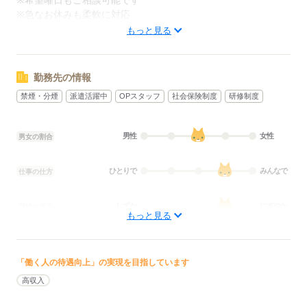
※希望曜日もご相談可能です
※急なお休みも柔軟に対応
可能なためご安心ください
もっと見る
応募する
勤務先の情報
禁煙・分煙
派遣活躍中
OPスタッフ
社会保険制度
研修制度
男性
女性
男女の割合
ひとりで
みんなで
仕事の仕方
しずか
にぎやか
職場の様子
もっと見る
配属先部署：
男女比
（男5：女5）
概要：
業界
流通・小売関連
「働く人の待遇向上」の実現を目指しています
高収入
応募する