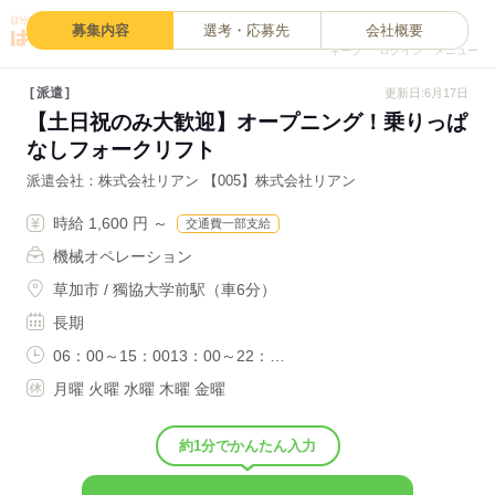
0
募集内容
選考・応募先
会社概要
キープ
ログイン
メニュー
派遣
更新日:6月17日
【土日祝のみ大歓迎】オープニング！乗りっぱ
なしフォークリフト
派遣会社
株式会社リアン 【005】株式会社リアン
時給 1,600 円 ～
交通費一部支給
機械オペレーション
草加市 / 獨協大学前駅（車6分）
長期
06：00～15：0013：00～22：…
月曜 火曜 水曜 木曜 金曜
約1分でかんたん入力