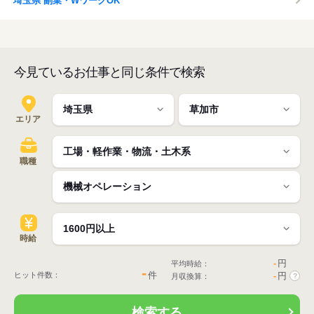
埼玉県 副業・WワークOK
今見ているお仕事と同じ条件で検索
エリア
職種
時給
-
円
平均時給：
-
件
ヒット件数：
-
円
月収換算：
?
検索する