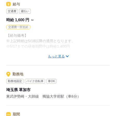
給与
応募する
応募する
交通費
週払い
時給 1,600 円 ～
交通費一部支給
【給与備考】
※上記時給は5/18以降の適用となります。
※5/17までの研修期間中は時給1,400円
もっと見る
■週払いOK（規定あり）
【交通費備考】
■交通費支給（規定あり）
勤務地
※車・バイク・自転車通勤OK（駐車場完備）
勤務地固定
バイク自転車
車OK
埼玉県 草加市
応募する
東武伊勢崎・大師線 獨協大学前駅（車6分）
期間