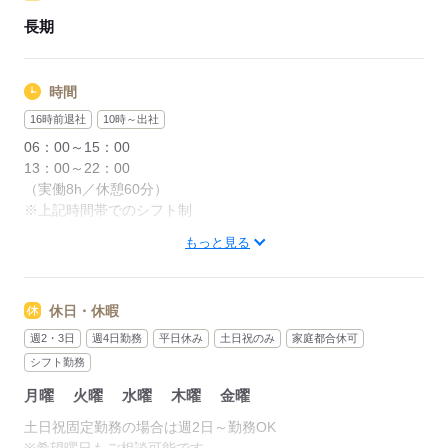
長期
時間
16時前退社
10時～出社
06：00～15：00
13：00～22：00
（実働8h／休憩60分）
※上記時間帯でのシフト制
もっと見る
■週2日～勤務OK
■土日祝のみの勤務歓迎
■プレオープン（研修中）は09：00～18：00勤務となります
休日・休暇
■「午前メイン」「午後から」など柔軟に相談可能です
週2・3日
週4日勤務
平日休み
土日祝のみ
家庭都合休可
シフト勤務
応募する
月曜
火曜
水曜
木曜
金曜
土日祝固定勤務の場合は週2日～勤務OK