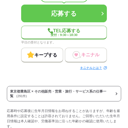
応募する
TEL応募する
受付：9:30～18:30
平日の受付となります。
キニナル
キープする
キニナルとは？
東京都豊島区 × その他販売・営業・旅行・サービス系の仕事一
覧
(291件)
応募時や応募後に生年月日情報をお尋ねすることがありますが、年齢を雇
用条件に設定することは許容されておりません。ご回答いただいた生年月
日情報は本人確認や、労働基準法に沿った年齢かの確認に使用いたしま
す。