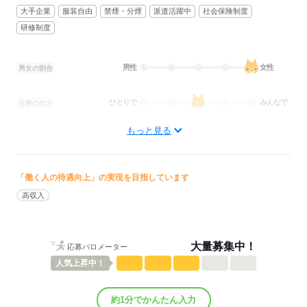
大手企業
服装自由
禁煙・分煙
派遣活躍中
社会保険制度
研修制度
男性
女性
男女の割合
ひとりで
みんなで
仕事の仕方
もっと見る
しずか
にぎやか
職場の様子
配属先部署：
男女比
（男1：女9）
概要：
「働く人の待遇向上」の実現を目指しています
業界
旅行・ホテル関連
高収入
事業内容
旅行業
従業員数
30～99人
大量募集中！
応募バロメーター
応募する
人気
上昇中！
約1分でかんたん入力