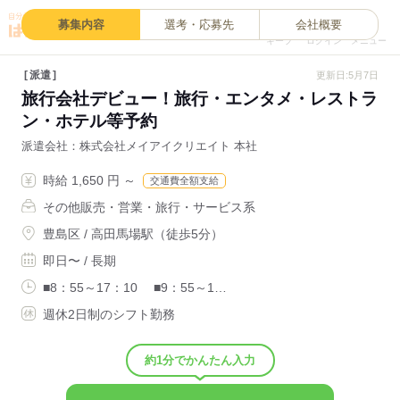
0
募集内容
選考・応募先
会社概要
キープ
ログイン
メニュー
派遣
更新日:5月7日
旅行会社デビュー！旅行・エンタメ・レストラ
ン・ホテル等予約
派遣会社
株式会社メイアイクリエイト 本社
時給 1,650 円 ～
交通費全額支給
その他販売・営業・旅行・サービス系
豊島区 / 高田馬場駅（徒歩5分）
即日〜 / 長期
■8：55～17：10 ■9：55～1…
週休2日制のシフト勤務
約1分でかんたん入力