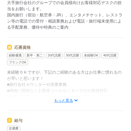
大手旅行会社のグループでの会員様向けお客様対応デスクの担
当をお願いします。
国内旅行（宿泊・航空券・JR）、エンタメチケット、レストラ
ン等の電話での受付・相談業務および電話・旅行端末使用によ
る手配業務、優待や特典のご案内
応募資格
経験優遇
新卒・第二
20代活躍
30代活躍
未経験OK
40代活躍
ブランクOK
未経験ＯＫですが、下記のご経験のある方はお仕事に慣れるの
が早いと思います！
■旅行会社カウンターや添乗業務
■職種に関係なくお客様コールセンターでのお客様対応
■好奇心旺盛で食べ歩きや、レストランを探すことが好きな方
もっと見る
応募する
給与
交通費