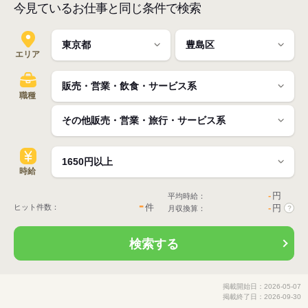
今見ているお仕事と同じ条件で検索
エリア
職種
時給
-
円
平均時給：
-
件
ヒット件数：
-
円
月収換算：
?
検索する
掲載開始日：2026-05-07
掲載終了日：2026-09-30