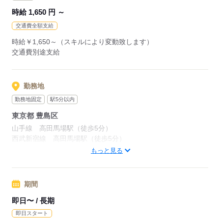
時給 1,650 円 ～
交通費全額支給
時給￥1,650～（スキルにより変動致します）
交通費別途支給
勤務地
勤務地固定
駅5分以内
東京都 豊島区
山手線 高田馬場駅（徒歩5分）
西武新宿線 高田馬場駅（徒歩5分）
東京メトロ東西線 高田馬場駅（徒歩5分）
もっと見る
周辺情報：
食事買い物銀行近隣で便利。
期間
即日〜 / 長期
応募する
即日スタート