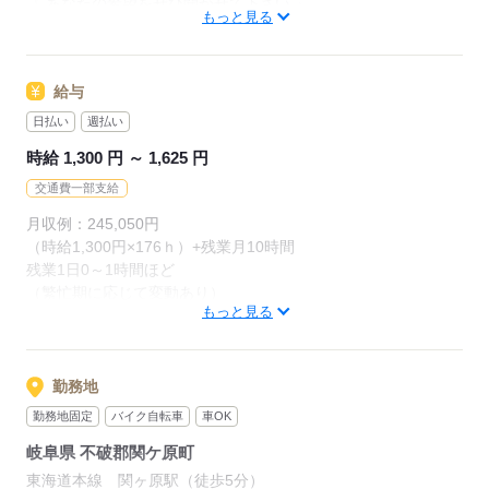
『 あなたの希望をぜひ聞かせて下さい 』
もっと見る
●こんな仕事がしたいなぁ
≪日払いOK！働いた翌日に即！入金☆≫
●お給料はこれぐらいはほしい
☆事務経験者歓迎
●効率よく高時給で稼ぎたい
給与
など
日払い
週払い
● 登録はご来社不要
■ レッツネクスト はあなたのご希望に
「登録＆オシゴト紹介」も可能です☆
時給 1,300 円 ～ 1,625 円
ぴったりの「軽作業」「倉庫内作業」「工場勤務」
「オフィスワーク」などのお仕事をご紹介致します♪
交通費一部支給
お気軽にお問い合わせ下さい♪
応募する
月収例：245,050円
（時給1,300円×176ｈ）+残業月10時間
残業1日0～1時間ほど
応募する
（繁忙期に応じて変動あり）
もっと見る
応募する
勤務地
勤務地固定
バイク自転車
車OK
岐阜県 不破郡関ケ原町
東海道本線 関ヶ原駅（徒歩5分）