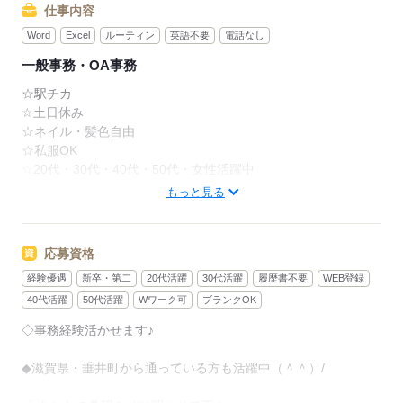
仕事内容
Word
Excel
ルーティン
英語不要
電話なし
一般事務・OA事務
☆駅チカ
☆土日休み
☆ネイル・髪色自由
☆私服OK
☆20代・30代・40代・50代・女性活躍中
もっと見る
★無料駐車場完備！
＝＝＝＝＝＝＝＝＝＝＝＝＝＝
応募資格
物流会社での一般事務
経験優遇
新卒・第二
20代活躍
30代活躍
履歴書不要
WEB登録
＝＝＝＝＝＝＝＝＝＝＝＝＝＝
40代活躍
50代活躍
Wワーク可
ブランクOK
【具体的には…】
◇事務経験活かせます♪
・入出荷のデータ管理
・指示書の作成
◆滋賀県・垂井町から通っている方も活躍中（＾＾）/
など入力メインの事務作業をお願いします♪