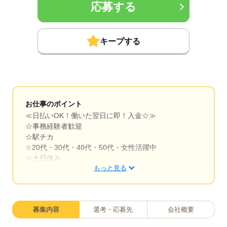
応募する
キープする
お仕事のポイント
≪日払いOK！働いた翌日に即！入金☆≫
☆事務経験者歓迎
☆駅チカ
☆20代・30代・40代・50代・女性活躍中
☆土日休み
もっと見る
☆ネイル・髪色自由
☆私服OK
★無料駐車場完備！
募集内容
選考・応募先
会社概要
※60歳～雇止め制度あり※有期雇用