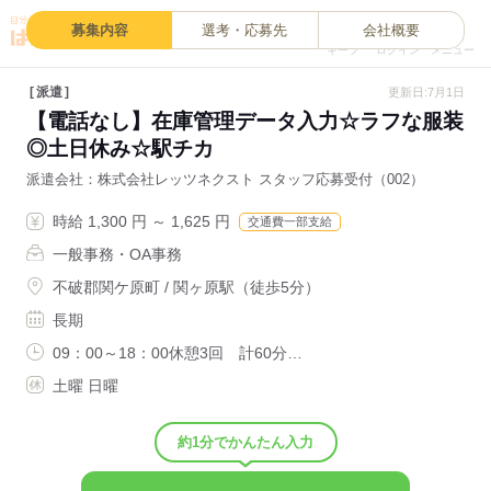
0
募集内容
選考・応募先
会社概要
キープ
ログイン
メニュー
派遣
更新日:7月1日
【電話なし】在庫管理データ入力☆ラフな服装
◎土日休み☆駅チカ
派遣会社
株式会社レッツネクスト スタッフ応募受付（002）
時給 1,300 円 ～ 1,625 円
交通費一部支給
一般事務・OA事務
不破郡関ケ原町 / 関ヶ原駅（徒歩5分）
長期
09：00～18：00休憩3回 計60分…
土曜 日曜
約1分でかんたん入力