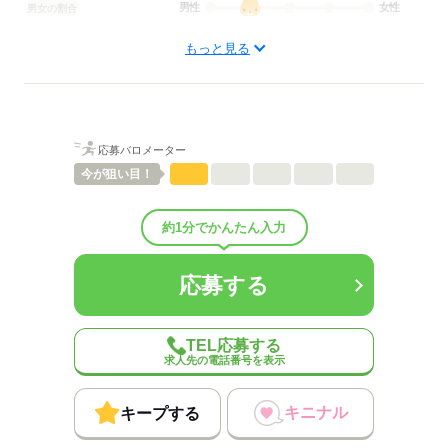
男性
女性
男女の割合
もっと見る
ひとりで
みんなで
仕事の仕方
しずか
にぎやか
職場の様子
配属先部署：
人数
10人
応募バロメーター
男女比
（男7：女3）
今が
狙い目！
平均年齢
35歳
概要：
業界
運輸関連
約1分でかんたん入力
従業員数
1～29人
応募する
応募する
TEL応募する
求人先の電話番号を表示
キニナル
キープする