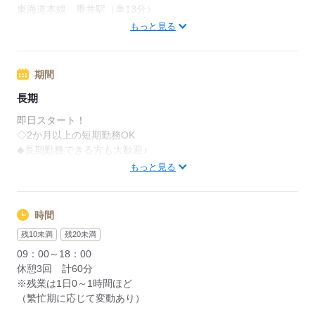
東海道本線 垂井駅（車13分）
東海道本線 柏原駅（車12分）
もっと見る
【 岐阜県不破郡関ケ原町／「小池公民館」付近】
無料駐車場完備
周辺情報：
期間
無料駐車場完備
長期
即日スタート！
応募する
◇2か月以上の短期勤務OK
◆長期勤務できる方も大歓迎♪
もっと見る
応募する
時間
残10未満
残20未満
09：00～18：00
休憩3回 計60分
※残業は1日0～1時間ほど
（繁忙期に応じて変動あり）