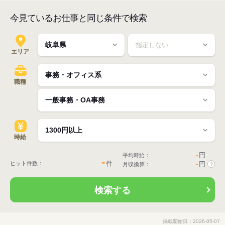
今見ているお仕事と同じ条件で検索
エリア
職種
時給
-
円
平均時給：
-
件
ヒット件数：
-
円
月収換算：
?
検索する
掲載開始日：2026-05-07