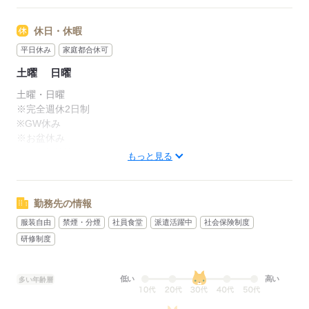
休日・休暇
平日休み
家庭都合休可
土曜
日曜
土曜・日曜
※完全週休2日制
※GW休み
※お盆休み
※年末年始休み
もっと見る
※有給休暇取得推進中
（取得日相談可♪）
勤務先の情報
応募する
服装自由
禁煙・分煙
社員食堂
派遣活躍中
社会保険制度
研修制度
低い
高い
多い年齢層